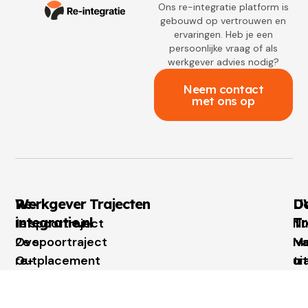
Ons re-integratie platform is
gebouwd op vertrouwen en
ervaringen. Heb je een
persoonlijke vraag of als
werkgever advies nodig?
Neem contact
met ons op
Re-
Werkgever Trajecten
U
Do
integratie.nl
Tr
1e spoortraject
Nu
Over
2e spoortraject
Mo
Iv
re-
Outplacement
tr
ui
integratie.nl
Loopbaanbegeleiding
We
Wi
Voor
tr
ui