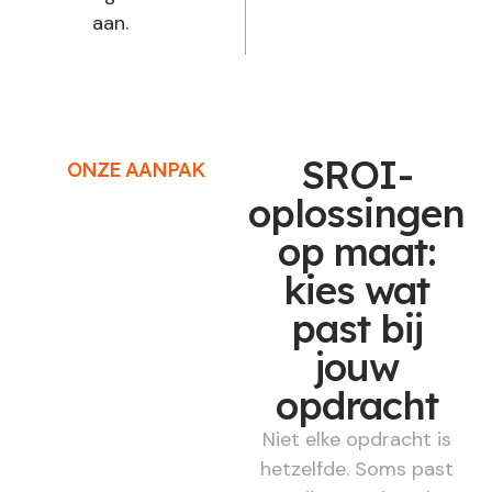
aan.
SROI-
ONZE AANPAK
oplossingen
op maat:
kies wat
past bij
jouw
opdracht
Niet elke opdracht is
hetzelfde. Soms past