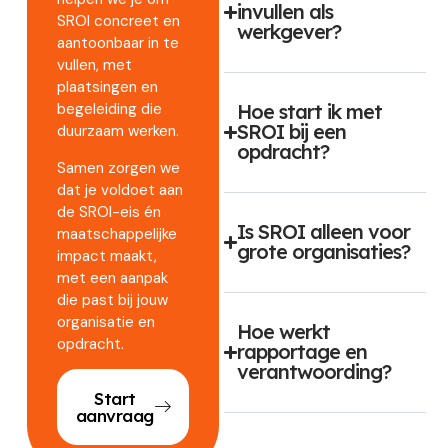
invullen als
SROI concreet en
werkgever?
aantoonbaar in te
vullen, met
plaatsingen en
begeleiding die
Hoe start ik met
SROI bij een
duurzaam werken.
opdracht?
Samen zorgen we
dat je voldoet aan
de SROI-eis én
Is SROI alleen voor
maatschappelijke
grote organisaties?
impact maakt,
met een aanpak
die past bij jouw
organisatie en
Hoe werkt
opdracht.
rapportage en
verantwoording?
Start
aanvraag