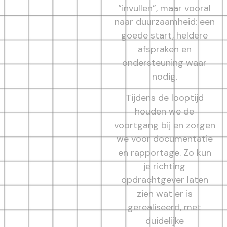
“invullen”, maar vooral
naar duurzaamheid: een
goede start, heldere
afspraken en
ondersteuning waar
nodig.
Tijdens de looptijd
houden we de
voortgang bij en zorgen
we voor documentatie
en rapportage. Zo kun
je richting
opdrachtgever laten
zien wat er is
gerealiseerd, met
duidelijke