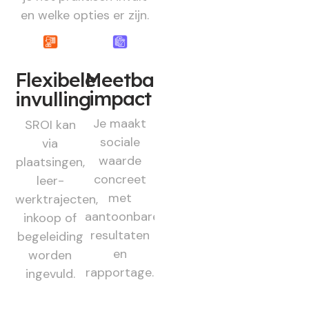
en welke opties er zijn.
Flexibele
Meetbare
impact
invulling
Je maakt
SROI kan
sociale
via
waarde
plaatsingen,
concreet
leer-
met
werktrajecten,
aantoonbare
inkoop of
resultaten
begeleiding
en
worden
rapportage.
ingevuld.