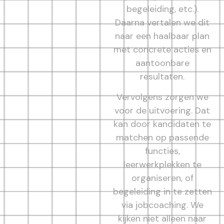
begeleiding, etc.).
Daarna vertalen we dit
naar een haalbaar plan
met concrete acties en
aantoonbare
resultaten.
Vervolgens zorgen we
voor de uitvoering. Dat
kan door kandidaten te
matchen op passende
functies,
leerwerkplekken te
organiseren, of
begeleiding in te zetten
via jobcoaching. We
kijken niet alleen naar