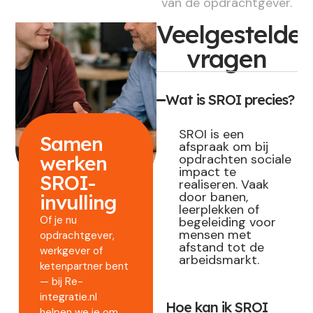
van de opdrachtgever.
Veelgestelde
vragen
Wat is SROI precies?
SROI is een
Samen
afspraak om bij
werken
opdrachten sociale
impact te
SROI-
realiseren. Vaak
door banen,
invulling
leerplekken of
Of je nu
begeleiding voor
mensen met
opdrachtgever,
afstand tot de
werkgever of
arbeidsmarkt.
ketenpartner bent
— bij Re-
integratie.nl
Hoe kan ik SROI
helpen we je om