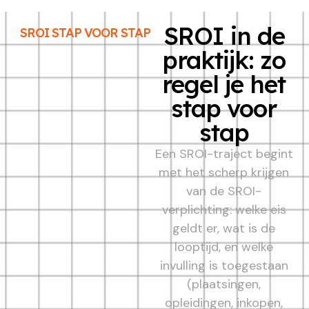
SROI in de
SROI STAP VOOR STAP
praktijk: zo
regel je het
stap voor
stap
Een SROI-traject begint
met het scherp krijgen
van de SROI-
verplichting: welke eis
geldt er, wat is de
looptijd, en welke
invulling is toegestaan
(plaatsingen,
opleidingen, inkopen,