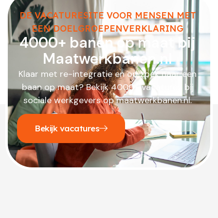
DE VACATURESITE VOOR MENSEN MET
EEN DOELGROEPENVERKLARING
4000+ banen op maat bij
Maatwerkbanen.nl
Klaar met re-integratie en op zoek naar een
baan op maat? Bekijk 4000+ vacatures bij
sociale werkgevers op maatwerkbanen.nl.
Bekijk vacatures