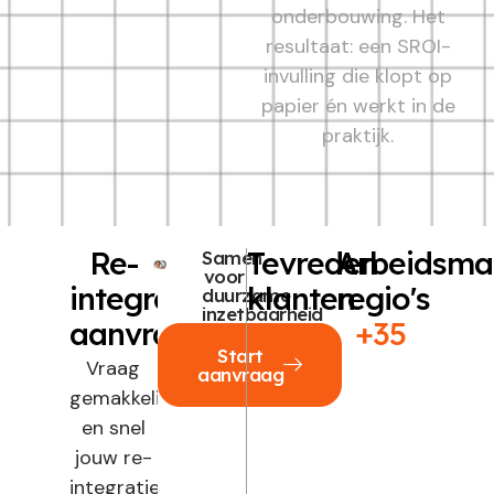
onderbouwing. Het
resultaat: een SROI-
invulling die klopt op
papier én werkt in de
praktijk.
Re-
Tevreden
Arbeidsma
Samen
voor
integratie
klanten
regio's
duurzame
inzetbaarheid
aanvragen?
250+
+35
Start
Vraag
aanvraag
gemakkelijk
en snel
jouw re-
integratietraject