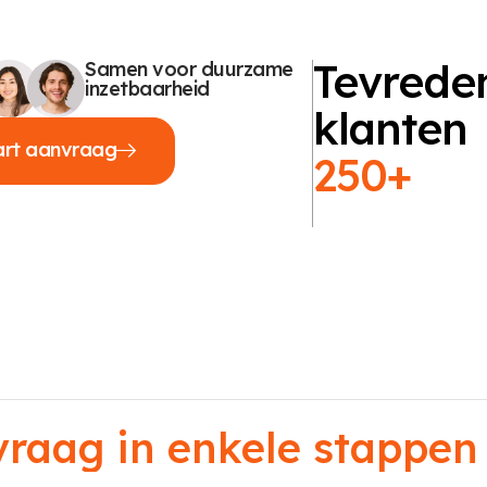
Tevrede
Samen voor duurzame
inzetbaarheid
klanten
art aanvraag
250+
aag in enkele stappen 