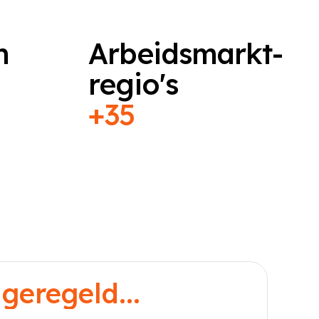
n
Arbeidsmarkt-
regio's
+35
geregeld...