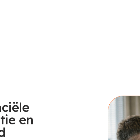
ciële
tie en
d