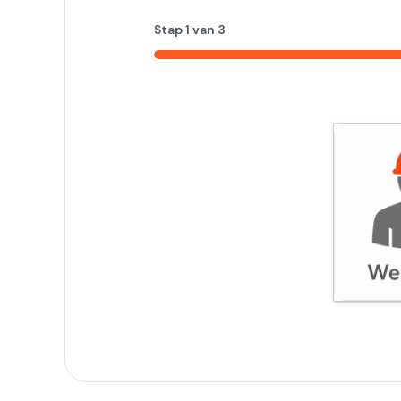
Stap
1
van
3
33%
Werknem