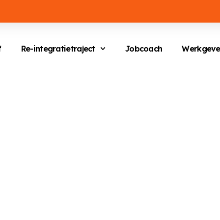
f
Re-integratietraject
Jobcoach
Werkgeve