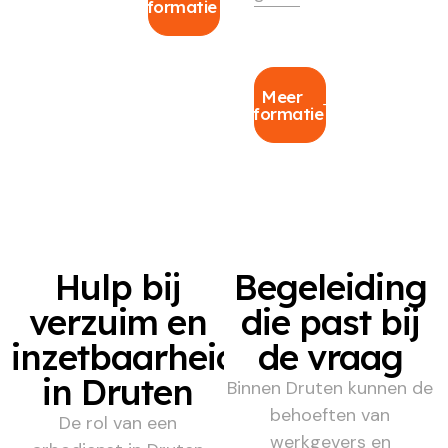
informatie
Meer
informatie
Hulp bij
Begeleiding
verzuim en
die past bij
inzetbaarheid
de vraag
in Druten
Binnen Druten kunnen de
behoeften van
De rol van een
werkgevers en