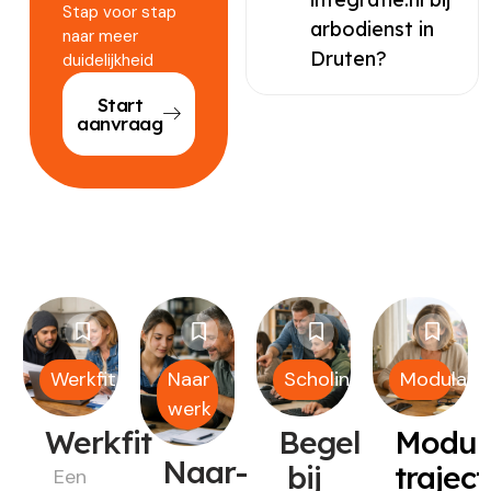
Stap voor stap
arbodienst in
naar meer
Druten?
duidelijkheid
Start
aanvraag
Werkfit
Naar
Scholing
Modulair
werk
Werkfit
Begeleiding
Modul
Naar-
bij
trajec
Een