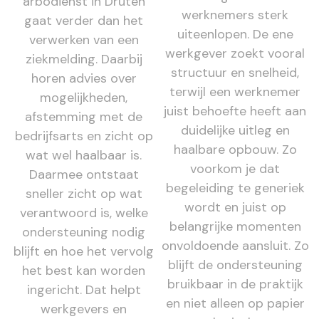
arbodienst in Druten
werknemers sterk
gaat verder dan het
uiteenlopen. De ene
verwerken van een
werkgever zoekt vooral
ziekmelding. Daarbij
structuur en snelheid,
horen advies over
terwijl een werknemer
mogelijkheden,
juist behoefte heeft aan
afstemming met de
duidelijke uitleg en
bedrijfsarts en zicht op
haalbare opbouw. Zo
wat wel haalbaar is.
voorkom je dat
Daarmee ontstaat
begeleiding te generiek
sneller zicht op wat
wordt en juist op
verantwoord is, welke
belangrijke momenten
ondersteuning nodig
onvoldoende aansluit. Zo
blijft en hoe het vervolg
blijft de ondersteuning
het best kan worden
bruikbaar in de praktijk
ingericht. Dat helpt
en niet alleen op papier
werkgevers en