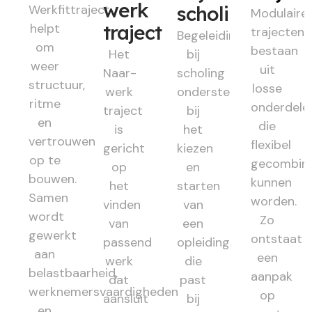
werk
Werkfittraject
scholing
Modulaire
helpt
traject
trajecten
Begeleiding
om
bestaan
Het
bij
weer
uit
Naar-
scholing
structuur,
losse
werk
ondersteunt
ritme
onderdele
traject
bij
en
die
is
het
vertrouwen
flexibel
gericht
kiezen
op te
gecombin
op
en
bouwen.
kunnen
het
starten
Samen
worden.
vinden
van
wordt
Zo
van
een
gewerkt
ontstaat
passend
opleiding
aan
een
werk
die
belastbaarheid,
aanpak
dat
past
werknemersvaardigheden
op
aansluit
bij
en