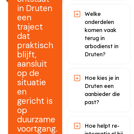
in Druten
Welke
een
onderdelen
traject
komen vaak
dat
terug in
praktisch
arbodienst in
blijft,
Druten?
aansluit
op de
Hoe kies je in
situatie
Druten een
en
aanbieder die
gericht is
past?
op
duurzame
Hoe helpt re-
voortgang.
integratie.nl bij