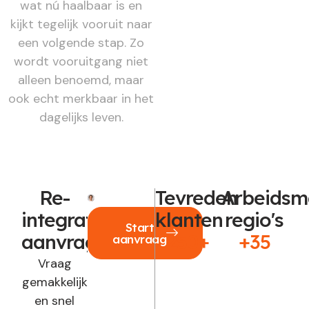
wat nú haalbaar is en
kijkt tegelijk vooruit naar
een volgende stap. Zo
wordt vooruitgang niet
alleen benoemd, maar
ook echt merkbaar in het
dagelijks leven.
Re-
Tevreden
Arbeidsm
integratie
klanten
regio's
Start
aanvragen?
250+
+35
aanvraag
Vraag
gemakkelijk
en snel