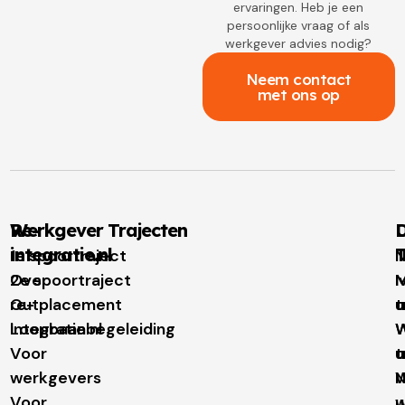
ervaringen. Heb je een
persoonlijke vraag of als
werkgever advies nodig?
Neem contact
met ons op
Re-
Werkgever Trajecten
D
integratie.nl
T
1e spoortraject
N
Over
2e spoortraject
M
I
re-
Outplacement
t
u
integratie.nl
Loopbaanbegeleiding
W
W
Voor
t
u
werkgevers
N
Voor
w
u