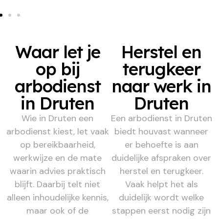
Waar let je
Herstel en
op bij
terugkeer
arbodienst
naar werk in
in Druten
Druten
Wie in Druten een
Een arbodienst in Druten
arbodienst kiest, let vaak
biedt houvast wanneer
op bereikbaarheid,
er behoefte is aan
werkwijze en de mate
duidelijke afspraken over
waarin advies praktisch
herstel en terugkeer.
blijft. Daarbij telt niet
Vaak helpt het als
alleen inhoudelijke kennis,
duidelijk wordt welke
maar ook of de
stappen eerst nodig zijn