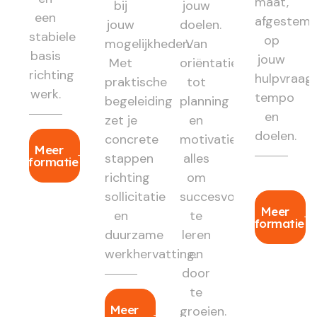
maat,
bij
jouw
een
afgestem
jouw
doelen.
stabiele
op
mogelijkheden.
Van
basis
jouw
Met
oriëntatie
richting
hulpvraag,
praktische
tot
werk.
tempo
begeleiding
planning
en
zet je
en
doelen.
concrete
motivatie:
Meer
stappen
alles
informatie
richting
om
sollicitatie
succesvol
Meer
en
te
informatie
duurzame
leren
werkhervatting.
en
door
te
Meer
groeien.