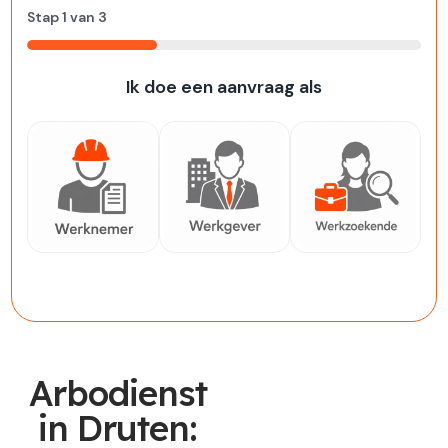
Stap
1
van
3
33%
Ik doe een aanvraag als
Werknemer
Werkgever
Werkzoekende
Arbodienst
in Druten: