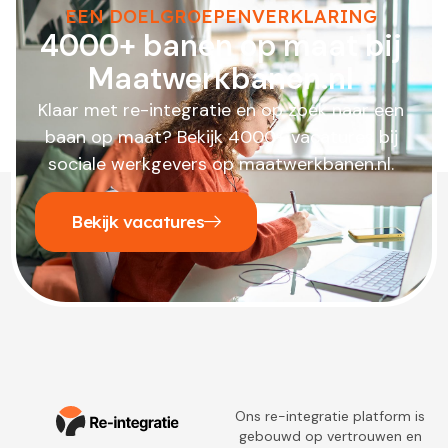
EEN DOELGROEPENVERKLARING
4000+ banen op maat bij
Maatwerkbanen.nl
Klaar met re-integratie en op zoek naar een
baan op maat? Bekijk 4000+ vacatures bij
sociale werkgevers op maatwerkbanen.nl.
Bekijk vacatures
Ons re-integratie platform is
gebouwd op vertrouwen en