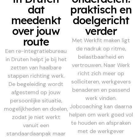
dat
praktisch en
meedenkt
doelgericht
over jouw
verder
route
Met Werkfit maken ligt
de nadruk op ritme,
Een re-integratiebureau
belastbaarheid en
in Druten helpt je bij het
vertrouwen. Naar Werk
zetten van haalbare
richt zich meer op
stappen richting werk.
solliciteren, werkgevers
De begeleiding wordt
benaderen en passend
afgestemd op jouw
werk vinden.
persoonlijke situatie,
Jobcoaching kan daarna
mogelijkheden en doelen,
helpen om werk goed vol
zodat je niet werkt
te houden en afspraken
vanuit een
met de werkgever
standaardaanpak maar