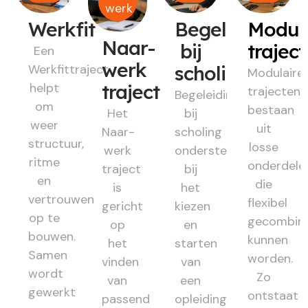
werk
Werkfit
Begeleiding
Modul
Naar-
bij
trajec
Een
werk
Werkfittraject
scholing
Modulaire
helpt
traject
trajecten
Begeleiding
om
bestaan
Het
bij
weer
uit
Naar-
scholing
structuur,
losse
werk
ondersteunt
ritme
onderdele
traject
bij
en
die
is
het
vertrouwen
flexibel
gericht
kiezen
op te
gecombin
op
en
bouwen.
kunnen
het
starten
Samen
worden.
vinden
van
wordt
Zo
van
een
gewerkt
ontstaat
passend
opleiding