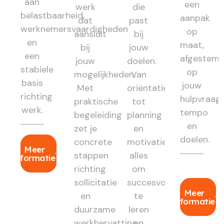
aan
een
werk
die
belastbaarheid,
aanpak
dat
past
werknemersvaardigheden
op
aansluit
bij
en
maat,
bij
jouw
een
afgestem
jouw
doelen.
stabiele
op
mogelijkheden.
Van
basis
jouw
Met
oriëntatie
richting
hulpvraag,
praktische
tot
werk.
tempo
begeleiding
planning
en
zet je
en
doelen.
concrete
motivatie:
Meer
stappen
alles
informatie
richting
om
sollicitatie
succesvol
Meer
en
te
informatie
duurzame
leren
werkhervatting.
en