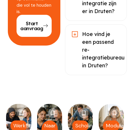
integratie zijn
die vol te houden
er in Druten?
is.
Start
aanvraag
Hoe vind je
een passend
re-
integratiebureau
in Druten?
Werkfit
Naar
Scholing
Modulair