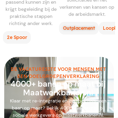
sollicitaties en het
passend kunnen zijn en
verkennen van kansen op
krijgt begeleiding bij de
de arbeidsmarkt.
praktische stappen
richting ander werk.
Outplacement
Loopb
2e Spoor
DE VACATURESITE VOOR MENSEN MET
EEN DOELGROEPENVERKLARING
4000+ banen op maat bij
Maatwerkbanen.nl
Klaar met re-integratie en op zoek naar een
baan op maat? Bekijk 4000+ vacatures bij
sociale werkgevers op maatwerkbanen.nl.