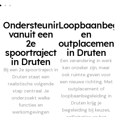
Ondersteuning
Loopbaanbeg
vanuit een
en
2e
outplacemen
spoortraject
in Druten
in Druten
Een verandering in werk
kan onzeker zijn, maar
Bij een 2e spoortraject in
ook ruimte geven voor
Druten staat een
een nieuwe richting. Met
realistische volgende
outplacement of
stap centraal. Je
loopbaanbegeleiding in
onderzoekt welke
Druten krijg je
functies en
begeleiding bij keuzes,
werkomgevingen