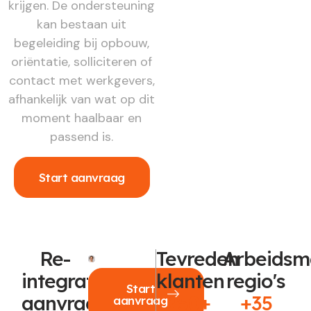
krijgen. De ondersteuning
kan bestaan uit
begeleiding bij opbouw,
oriëntatie, solliciteren of
contact met werkgevers,
afhankelijk van wat op dit
moment haalbaar en
passend is.
Start aanvraag
Re-
Tevreden
Arbeidsm
integratie
klanten
regio's
Start
aanvragen?
250+
+35
aanvraag