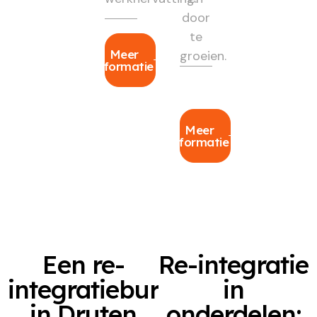
door
te
Meer
groeien.
informatie
Meer
informatie
Een re-
Re-integratie
integratiebureau
in
in Druten
onderdelen: