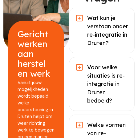
Wat kun je
verstaan onder
Gericht
re-integratie in
werken
Druten?
aan
herstel
Voor welke
en werk
situaties is re-
Vanuit jouw
integratie in
mogelijkheden
Druten
wordt bepaald
bedoeld?
welke
ondersteuning in
Druten helpt om
weer richting
Welke vormen
werk te bewegen
van re-
op een manier