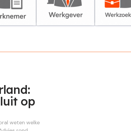
er
Werkgever
Werkzoekende
rland:
luit op
oral weten welke
 Advies rond