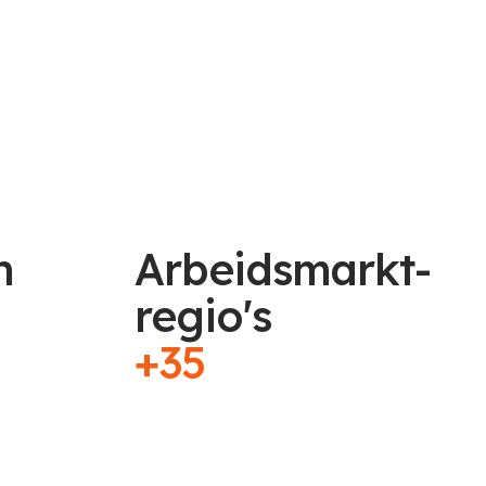
n
Arbeidsmarkt-
regio's
+35