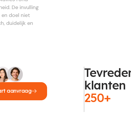
id. De invulling
 en doel niet
h, duidelijk en
Tevrede
klanten
art aanvraag
250+