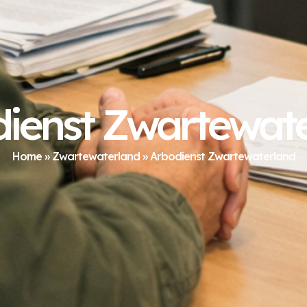
ienst Zwartewat
Home
»
Zwartewaterland
»
Arbodienst Zwartewaterland