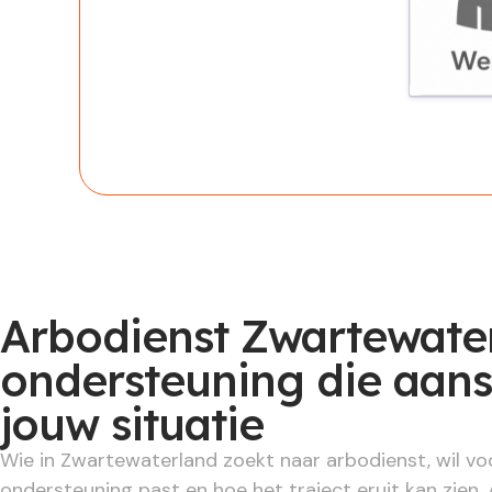
Werknem
Arbodienst Zwartewate
ondersteuning die aans
jouw situatie
Wie in Zwartewaterland zoekt naar arbodienst, wil vo
ondersteuning past en hoe het traject eruit kan zien.