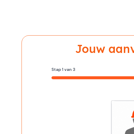
Jouw aanvr
Stap
1
van
3
33%