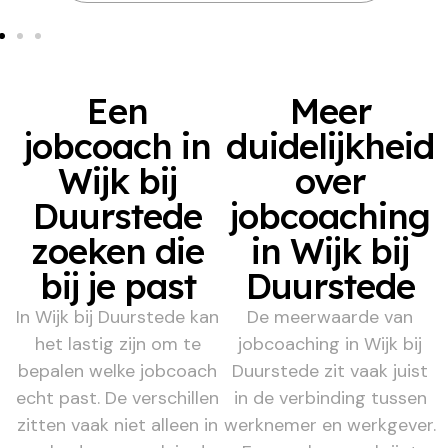
Een
Meer
jobcoach in
duidelijkheid
Wijk bij
over
Duurstede
jobcoaching
zoeken die
in Wijk bij
bij je past
Duurstede
In Wijk bij Duurstede kan
De meerwaarde van
het lastig zijn om te
jobcoaching in Wijk bij
bepalen welke jobcoach
Duurstede zit vaak juist
echt past. De verschillen
in de verbinding tussen
zitten vaak niet alleen in
werknemer en werkgever.