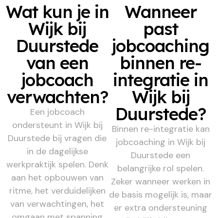
Wat kun je in
Wanneer
Wijk bij
past
Duurstede
jobcoaching
van een
binnen re-
jobcoach
integratie in
verwachten?
Wijk bij
Duurstede?
Een jobcoach
ondersteunt in Wijk bij
Binnen re-integratie kan
Duurstede bij vragen die
jobcoaching in Wijk bij
in de dagelijkse
Duurstede een
werkpraktijk spelen. Denk
belangrijke rol spelen.
aan het opbouwen van
Zeker wanneer werken in
ritme, het verduidelijken
de basis mogelijk is, maar
van verwachtingen, het
er extra ondersteuning
omgaan met spanning