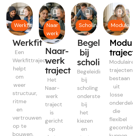
Werkfit
Naar
Scholing
Modulair
werk
Werkfit
Begeleiding
Modul
Naar-
bij
trajec
Een
werk
Werkfittraject
scholing
Modulaire
helpt
traject
trajecten
Begeleiding
om
bestaan
Het
bij
weer
uit
Naar-
scholing
structuur,
losse
werk
ondersteunt
ritme
onderdele
traject
bij
en
die
is
het
vertrouwen
flexibel
gericht
kiezen
op te
gecombin
op
en
bouwen.
kunnen