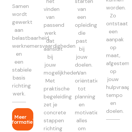
het
starten
Samen
worden.
vinden
van
wordt
Zo
van
een
gewerkt
ontstaat
passend
opleiding
aan
een
werk
die
belastbaarheid,
aanpak
dat
past
werknemersvaardigheden
op
aansluit
bij
en
maat,
bij
jouw
een
afgestem
jouw
doelen.
stabiele
op
mogelijkheden.
Van
basis
jouw
Met
oriëntatie
richting
hulpvraag,
praktische
tot
werk.
tempo
begeleiding
planning
en
zet je
en
doelen.
concrete
motivatie:
Meer
stappen
alles
informatie
richting
om