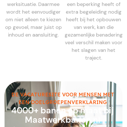
werksituatie. Daarmee
een beperking heeft of
wordt het eenvoudiger
extra begeleiding nodig
om niet alleen te kiezen
heeft bij het opbouwen
op gevoel, maar juist op
van werk, kan die
inhoud en aansluiting.
gezamenlijke benadering
veel verschil maken voor
het slagen van het
traject.
DE VACATURESITE VOOR MENSEN MET
EEN DOELGROEPENVERKLARING
4000+ banen op maat bij
Maatwerkbanen.nl