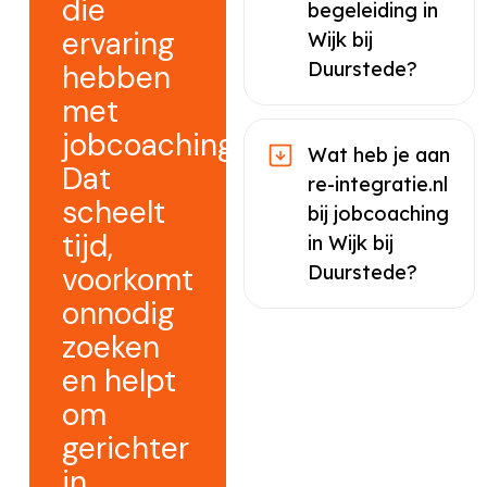
die
begeleiding in
ervaring
Wijk bij
Duurstede?
hebben
met
jobcoaching.
Wat heb je aan
Dat
re-integratie.nl
scheelt
bij jobcoaching
tijd,
in Wijk bij
voorkomt
Duurstede?
onnodig
zoeken
en helpt
om
gerichter
in