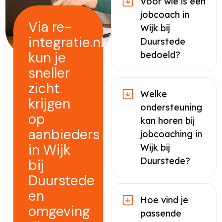
Voor wie is een
jobcoach in
Via re-
Wijk bij
integratie.nl
Duurstede
kun je
bedoeld?
sneller
zicht
Welke
krijgen
ondersteuning
op
kan horen bij
aanbieders
jobcoaching in
in Wijk
Wijk bij
Duurstede?
bij
Duurstede
en
Hoe vind je
omgeving
passende