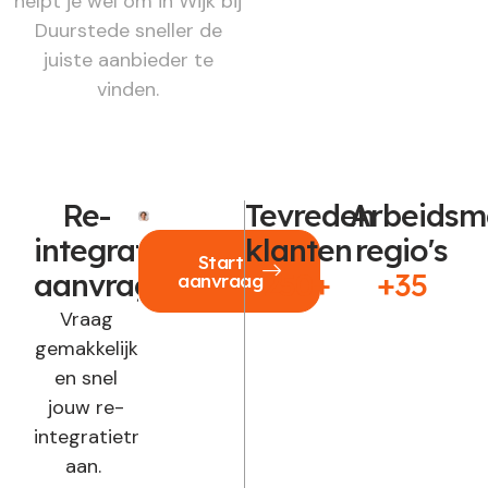
helpt je wel om in Wijk bij
Duurstede sneller de
juiste aanbieder te
vinden.
Re-
Tevreden
Arbeidsm
integratie
klanten
regio's
Start
aanvragen?
250+
+35
aanvraag
Vraag
gemakkelijk
en snel
jouw re-
integratietraject
aan.