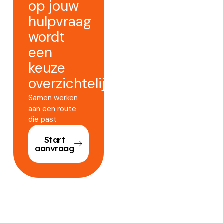
op jouw
hulpvraag
wordt
een
keuze
overzichtelijker.
Samen werken
aan een route
die past
Start
aanvraag