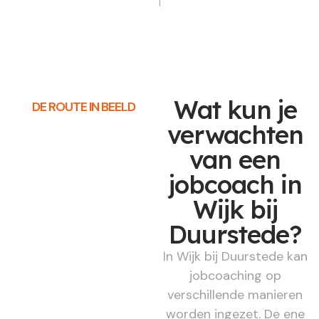
Wat kun je
DE ROUTE IN BEELD
verwachten
van een
jobcoach in
Wijk bij
Duurstede?
In Wijk bij Duurstede kan
jobcoaching op
verschillende manieren
worden ingezet. De ene