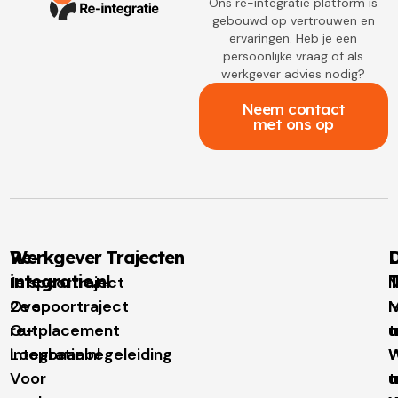
Ons re-integratie platform is
gebouwd op vertrouwen en
ervaringen. Heb je een
persoonlijke vraag of als
werkgever advies nodig?
Neem contact
met ons op
Re-
Werkgever Trajecten
D
integratie.nl
T
1e spoortraject
N
Over
2e spoortraject
M
I
re-
Outplacement
t
u
integratie.nl
Loopbaanbegeleiding
W
W
Voor
t
u