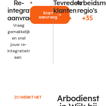
Re-
Tevreden
Arbeidsm
integratie
klanten
regio's
Start
aanvragen?
250+
+35
aanvraag
Vraag
gemakkelijk
en snel
jouw re-
integratietraject
aan.
Arbodienst
ZO WERKT HET