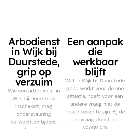
Arbodienst
Een aanpak
in Wijk bij
die
Duurstede,
werkbaar
grip op
blijft
verzuim
Wat in Wijk bij Duurstede
goed werkt voor de ene
Wie een arbodienst in
situatie, hoeft voor een
Wijk bij Duurstede
andere vraag niet de
inschakelt, mag
beste keuze te zijn. Bij de
ondersteuning
ene vraag draait het
verwachten tijdens
vooral om