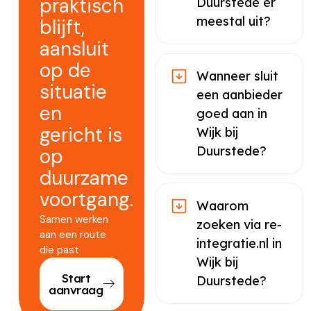
praktisch
Duurstede er
meestal uit?
blijft,
aansluit
op de
Wanneer sluit
situatie
een aanbieder
en
goed aan in
gericht is
Wijk bij
Duurstede?
op
duurzame
voortgang.
Waarom
Samen werken
zoeken via re-
aan een route
integratie.nl in
die past
Wijk bij
Start
Duurstede?
aanvraag