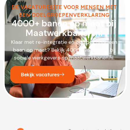
DE VACATURESITE VOOR MENSEN MET
EEN DOELGROEPENVERKLARING
4000+ banen op maat bij
Maatwerkbanen.nl
Klaar met re-integratie en op zoek naar een
baan op maat? Bekijk 4000+ vacatures bij
sociale werkgevers op maatwerkbanen.nl.
Bekijk vacatures