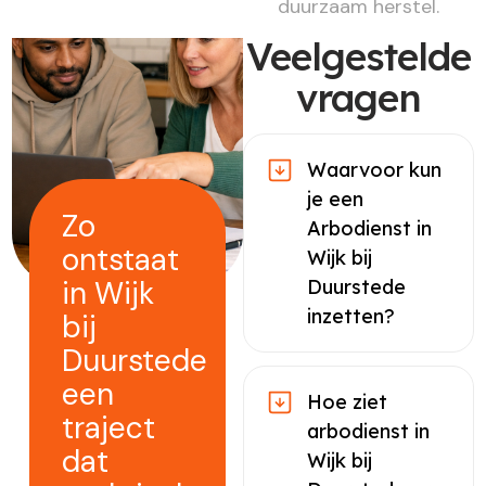
duurzaam herstel.
Veelgestelde
vragen
Waarvoor kun
je een
Zo
Arbodienst in
ontstaat
Wijk bij
in Wijk
Duurstede
inzetten?
bij
Duurstede
een
Hoe ziet
traject
arbodienst in
dat
Wijk bij