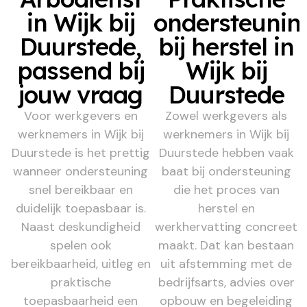
in Wijk bij
ondersteunin
Duurstede,
bij herstel in
passend bij
Wijk bij
jouw vraag
Duurstede
Voor werkgevers en
Zowel werkgevers als
werknemers in Wijk bij
werknemers in Wijk bij
Duurstede is het prettig
Duurstede hebben vaak
wanneer ondersteuning
baat bij ondersteuning
snel bereikbaar en
die het proces van
duidelijk toepasbaar is.
herstel en
Naast deskundigheid
werkhervatting concreet
spelen ook
maakt. Dat kan bestaan
bereikbaarheid, uitleg en
uit afstemming met de
praktische
bedrijfsarts, advies over
toepasbaarheid een
opbouw en begeleiding