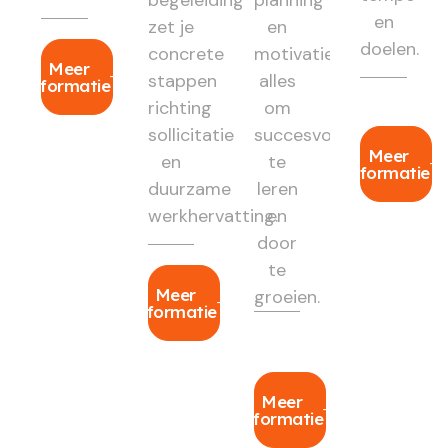
en
zet je
en
doelen.
concrete
motivatie:
Meer
stappen
alles
informatie
richting
om
sollicitatie
succesvol
Meer
en
te
informatie
duurzame
leren
werkhervatting.
en
door
te
Meer
groeien.
informatie
Meer
informatie