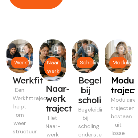
Werkfit
Naar
Scholing
Modulair
werk
Werkfit
Begeleiding
Modul
Naar-
bij
trajec
Een
werk
Werkfittraject
scholing
Modulaire
helpt
traject
trajecten
Begeleiding
om
bestaan
Het
bij
weer
uit
Naar-
scholing
structuur,
losse
werk
ondersteunt