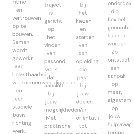
ritme
onderdele
traject
bij
en
die
is
het
vertrouwen
flexibel
gericht
kiezen
op te
gecombin
op
en
bouwen.
kunnen
het
starten
Samen
worden.
vinden
van
wordt
Zo
van
een
gewerkt
ontstaat
passend
opleiding
aan
een
werk
die
belastbaarheid,
aanpak
dat
past
werknemersvaardigheden
op
aansluit
bij
en
maat,
bij
jouw
een
afgestem
jouw
doelen.
stabiele
op
mogelijkheden.
Van
basis
jouw
Met
oriëntatie
richting
hulpvraag,
praktische
tot
werk.
tempo
begeleiding
planning