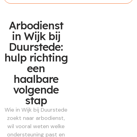
Arbodienst
in Wijk bij
Duurstede:
hulp richting
een
haalbare
volgende
stap
Wie in Wijk bij Duurstede
zoekt naar arbodienst,
wil vooral weten welke
ondersteuning past en