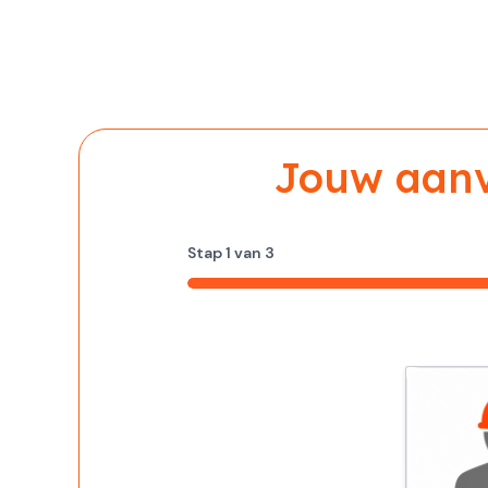
Jouw aanvr
Stap
1
van
3
33%