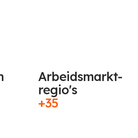
n
Arbeidsmarkt-
regio's
+35