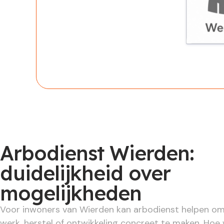
Werknem
Arbodienst Wierden:
duidelijkheid over
mogelijkheden
Voor inwoners van Wierden kan arbodienst helpen o
werk, herstel of ontwikkeling concreet te maken. Ho