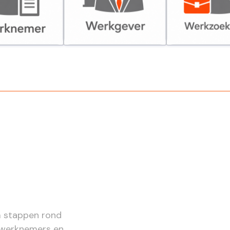
er
Werkgever
Werkzoekende
m stappen rond
e werknemers en