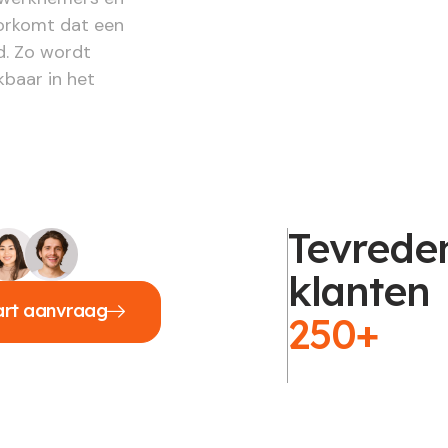
oorkomt dat een
d. Zo wordt
baar in het
Tevrede
klanten
art aanvraag
250+