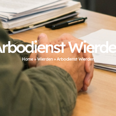
rbodienst Wierd
Home
»
Wierden
»
Arbodienst Wierden