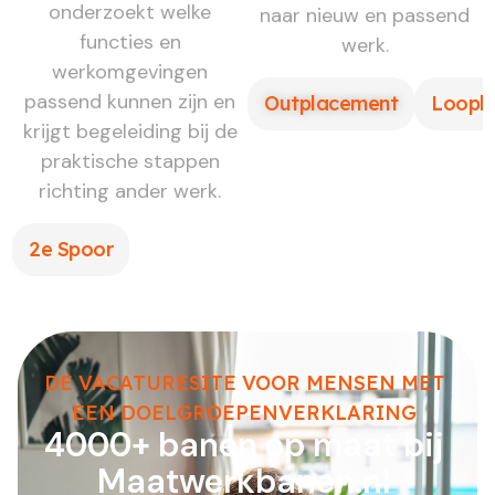
onderzoekt welke
naar nieuw en passend
functies en
werk.
werkomgevingen
passend kunnen zijn en
Outplacement
Loopb
krijgt begeleiding bij de
praktische stappen
richting ander werk.
2e Spoor
DE VACATURESITE VOOR MENSEN MET
EEN DOELGROEPENVERKLARING
4000+ banen op maat bij
Maatwerkbanen.nl