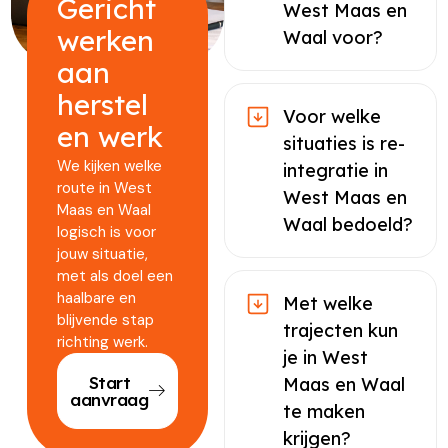
Gericht
West Maas en
werken
Waal voor?
aan
herstel
Voor welke
en werk
situaties is re-
We kijken welke
integratie in
route in West
West Maas en
Maas en Waal
Waal bedoeld?
logisch is voor
jouw situatie,
met als doel een
haalbare en
Met welke
blijvende stap
trajecten kun
richting werk.
je in West
Start
Maas en Waal
aanvraag
te maken
krijgen?