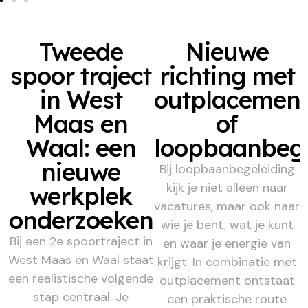
Tweede
Nieuwe
spoor traject
richting met
in West
outplacemen
Maas en
of
Waal: een
loopbaanbege
nieuwe
Bij loopbaanbegeleiding
kijk je niet alleen naar
werkplek
vacatures, maar ook naar
onderzoeken
wie je bent, wat je kunt
Bij een 2e spoortraject in
en waar je energie van
West Maas en Waal staat
krijgt. In combinatie met
een realistische volgende
outplacement ontstaat
stap centraal. Je
een praktische route