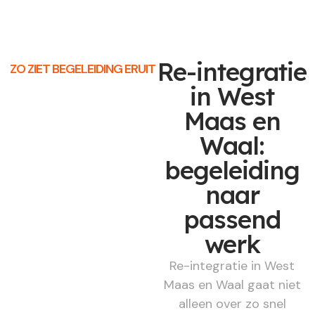
Re-integratie
ZO ZIET BEGELEIDING ERUIT
in West
Maas en
Waal:
begeleiding
naar
passend
werk
Re-integratie in West
Maas en Waal gaat niet
alleen over zo snel