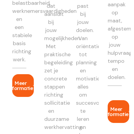
belastbaarheid,
aanpak
dat
past
werknemersvaardigheden
op
aansluit
bij
en
maat,
bij
jouw
een
afgestem
jouw
doelen.
stabiele
op
mogelijkheden.
Van
basis
jouw
Met
oriëntatie
richting
hulpvraag,
praktische
tot
werk.
tempo
begeleiding
planning
en
zet je
en
doelen.
concrete
motivatie:
Meer
stappen
alles
informatie
richting
om
sollicitatie
succesvol
Meer
en
te
informatie
duurzame
leren
werkhervatting.
en