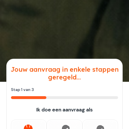
Jouw aanvraag in enkele stappen
geregeld...
Stap
1
van
3
33%
Ik doe een aanvraag als