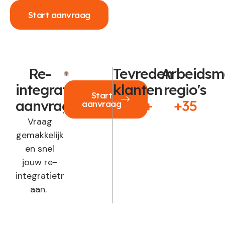
Start aanvraag
Re-
Tevreden
Arbeidsm
integratie
klanten
regio's
Start
aanvragen?
250+
+35
aanvraag
Vraag
gemakkelijk
en snel
jouw re-
integratietraject
aan.