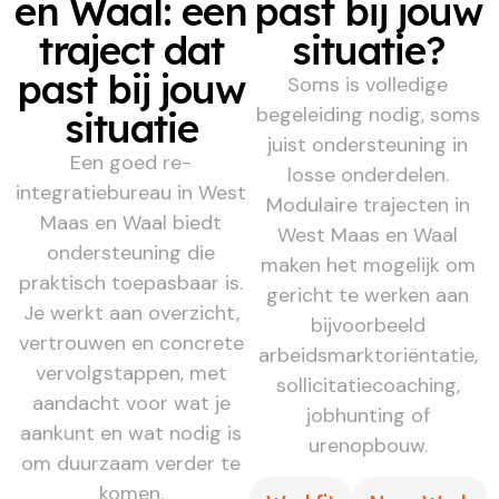
en Waal: een
past bij jouw
traject dat
situatie?
past bij jouw
Soms is volledige
begeleiding nodig, soms
situatie
juist ondersteuning in
Een goed re-
losse onderdelen.
integratiebureau in West
Modulaire trajecten in
Maas en Waal biedt
West Maas en Waal
ondersteuning die
maken het mogelijk om
praktisch toepasbaar is.
gericht te werken aan
Je werkt aan overzicht,
bijvoorbeeld
vertrouwen en concrete
arbeidsmarktoriëntatie,
vervolgstappen, met
sollicitatiecoaching,
aandacht voor wat je
jobhunting of
aankunt en wat nodig is
urenopbouw.
om duurzaam verder te
komen.