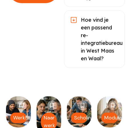
Hoe vind je
een passend
re-
integratiebureau
in West Maas
en Waal?
Werkfit
Naar
Scholing
Modulair
werk