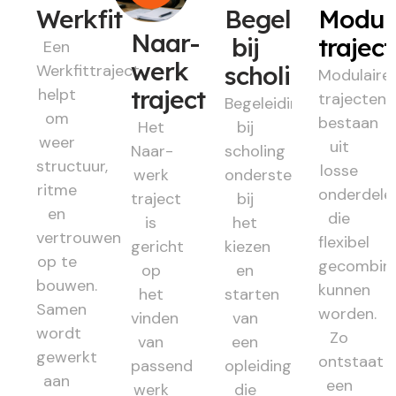
Werkfit
Begeleiding
Modul
Naar-
bij
trajec
Een
werk
Werkfittraject
scholing
Modulaire
helpt
traject
trajecten
Begeleiding
om
bestaan
Het
bij
weer
uit
Naar-
scholing
structuur,
losse
werk
ondersteunt
ritme
onderdele
traject
bij
en
die
is
het
vertrouwen
flexibel
gericht
kiezen
op te
gecombin
op
en
bouwen.
kunnen
het
starten
Samen
worden.
vinden
van
wordt
Zo
van
een
gewerkt
ontstaat
passend
opleiding
aan
een
werk
die