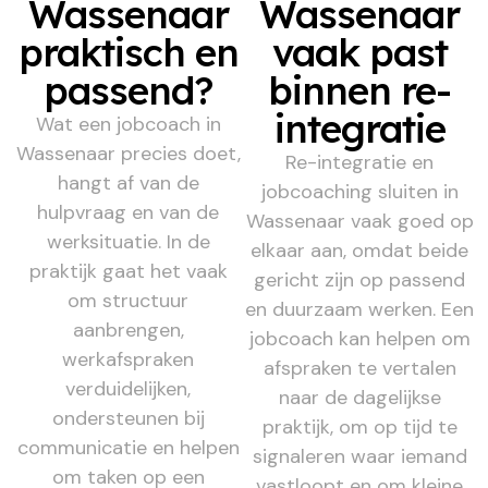
Wassenaar
Wassenaar
praktisch en
vaak past
passend?
binnen re-
integratie
Wat een jobcoach in
Wassenaar precies doet,
Re-integratie en
hangt af van de
jobcoaching sluiten in
hulpvraag en van de
Wassenaar vaak goed op
werksituatie. In de
elkaar aan, omdat beide
praktijk gaat het vaak
gericht zijn op passend
om structuur
en duurzaam werken. Een
aanbrengen,
jobcoach kan helpen om
werkafspraken
afspraken te vertalen
verduidelijken,
naar de dagelijkse
ondersteunen bij
praktijk, om op tijd te
communicatie en helpen
signaleren waar iemand
om taken op een
vastloopt en om kleine