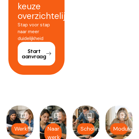
keuze
overzichtelijker.
Stap voor stap
naar meer
duidelijkheid
Start
aanvraag
Werkfit
Naar
Scholing
Modulair
werk