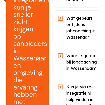
integratie.nl
kun je
sneller
Wat gebeurt
zicht
er tijdens
krijgen
jobcoaching in
op
Wassenaar?
aanbieders
in
Waar let je op
Wassenaar
bij jobcoaching
en
in Wassenaar?
omgeving
die
ervaring
Kun je via re-
hebben
integratie.nl
hulp vinden in
met