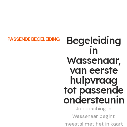
Begeleiding
PASSENDE BEGELEIDING
in
Wassenaar,
van eerste
hulpvraag
tot passende
ondersteunin
Jobcoaching in
Wassenaar begint
meestal met het in kaart