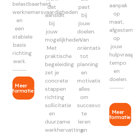
belastbaarheid,
aanpak
dat
past
werknemersvaardigheden
op
aansluit
bij
en
maat,
bij
jouw
een
afgestem
jouw
doelen.
stabiele
op
mogelijkheden.
Van
basis
jouw
Met
oriëntatie
richting
hulpvraag,
praktische
tot
werk.
tempo
begeleiding
planning
en
zet je
en
doelen.
concrete
motivatie:
Meer
stappen
alles
informatie
richting
om
sollicitatie
succesvol
Meer
en
te
informatie
duurzame
leren
werkhervatting.
en