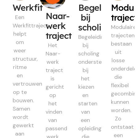
Werkfit
Begeleiding
Modul
Naar-
bij
trajec
Een
werk
Werkfittraject
scholing
Modulaire
helpt
traject
trajecten
Begeleiding
om
bestaan
Het
bij
weer
uit
Naar-
scholing
structuur,
losse
werk
ondersteunt
ritme
onderdele
traject
bij
en
die
is
het
vertrouwen
flexibel
gericht
kiezen
op te
gecombin
op
en
bouwen.
kunnen
het
starten
Samen
worden.
vinden
van
wordt
Zo
van
een
gewerkt
ontstaat
passend
opleiding
aan
een
werk
die