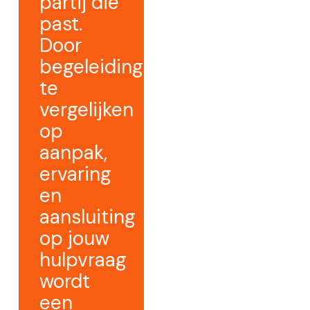
partij die
past.
Door
begeleiding
te
vergelijken
op
aanpak,
ervaring
en
aansluiting
op jouw
hulpvraag
wordt
een