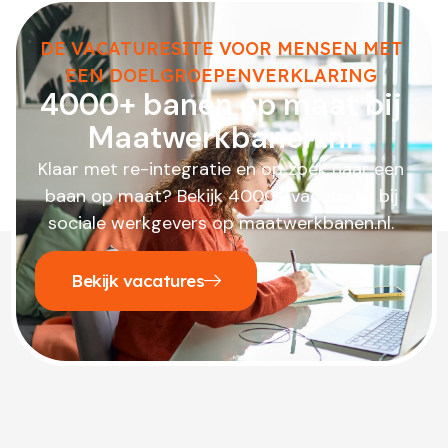
DE VACATURESITE VOOR MENSEN MET
EEN DOELGROEPENVERKLARING
4000+ banen op maat bij
Maatwerkbanen.nl
Klaar met re-integratie en op zoek naar een
baan op maat? Bekijk 4000+ vacatures bij
sociale werkgevers op maatwerkbanen.nl.
Bekijk vacatures