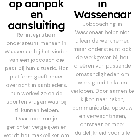
op aanpak
in
en
Wassenaar
aansluiting
Jobcoaching in
Wassenaar helpt niet
Re-integratie.nl
alleen de werknemer,
ondersteunt mensen in
maar ondersteunt ook
Wassenaar bij het vinden
de werkgever bij het
van een jobcoach die
creëren van passende
past bij hun situatie. Het
omstandigheden om
platform geeft meer
werk goed te laten
overzicht in aanbieders,
verlopen. Door samen te
hun werkwijze en de
kijken naar taken,
soorten vragen waarbij
communicatie, opbouw
zij kunnen helpen.
en verwachtingen,
Daardoor kun je
ontstaat er meer
gerichter vergelijken en
duidelijkheid voor alle
wordt het makkelijker om