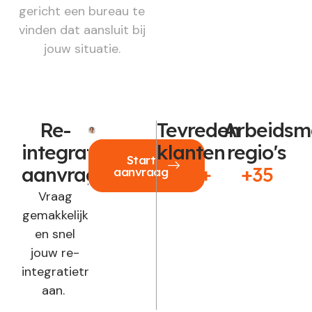
gericht een bureau te
vinden dat aansluit bij
jouw situatie.
Re-
Tevreden
Arbeidsm
integratie
klanten
regio's
Start
aanvragen?
250+
+35
aanvraag
Vraag
gemakkelijk
en snel
jouw re-
integratietraject
aan.