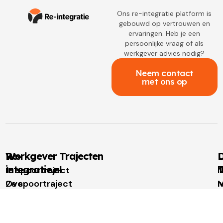
Ons re-integratie platform is
gebouwd op vertrouwen en
ervaringen. Heb je een
persoonlijke vraag of als
werkgever advies nodig?
Neem contact
met ons op
Re-
Werkgever Trajecten
D
integratie.nl
T
1e spoortraject
N
Over
2e spoortraject
M
I
re-
Outplacement
t
u
integratie.nl
Loopbaanbegeleiding
W
W