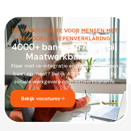
DE VACATURESITE VOOR MENSEN MET
EEN DOELGROEPENVERKLARING
4000+ banen op maat bij
Maatwerkbanen.nl
Klaar met re-integratie en op zoek naar een
baan op maat? Bekijk 4000+ vacatures bij
sociale werkgevers op maatwerkbanen.nl.
Bekijk vacatures