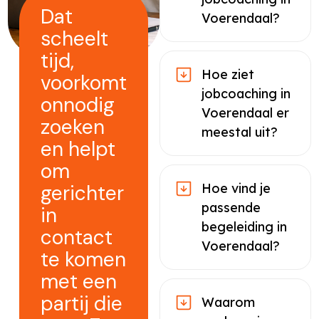
Dat
Voerendaal?
scheelt
tijd,
Hoe ziet
voorkomt
jobcoaching in
onnodig
Voerendaal er
zoeken
meestal uit?
en helpt
om
gerichter
Hoe vind je
passende
in
begeleiding in
contact
Voerendaal?
te komen
met een
partij die
Waarom