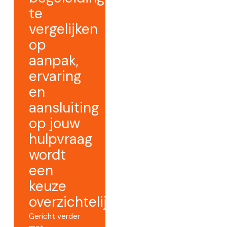
te
vergelijken
op
aanpak,
ervaring
en
aansluiting
op jouw
hulpvraag
wordt
een
keuze
overzichtelijker.
Gericht verder