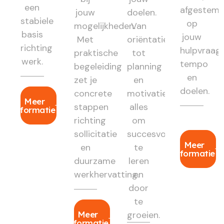
een
afgestem
jouw
doelen.
stabiele
op
mogelijkheden.
Van
basis
jouw
Met
oriëntatie
richting
hulpvraag,
praktische
tot
werk.
tempo
begeleiding
planning
en
zet je
en
doelen.
concrete
motivatie:
Meer
stappen
alles
informatie
richting
om
sollicitatie
succesvol
Meer
en
te
informatie
duurzame
leren
werkhervatting.
en
door
te
Meer
groeien.
informatie