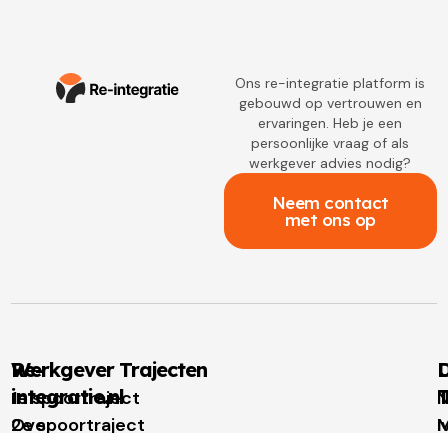
Ons re-integratie platform is
gebouwd op vertrouwen en
ervaringen. Heb je een
persoonlijke vraag of als
werkgever advies nodig?
Neem contact
met ons op
Re-
Werkgever Trajecten
D
integratie.nl
T
1e spoortraject
N
Over
2e spoortraject
M
I