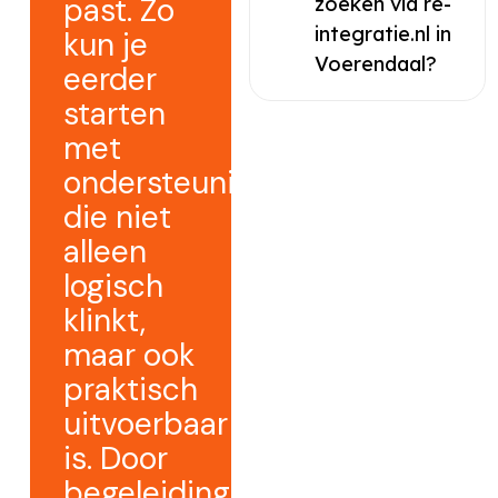
past. Zo
zoeken via re-
integratie.nl in
kun je
Voerendaal?
eerder
starten
met
ondersteuning
die niet
alleen
logisch
klinkt,
maar ook
praktisch
uitvoerbaar
is. Door
begeleiding