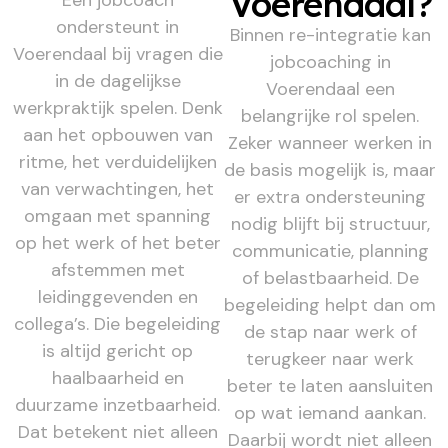
Voerendaal?
Een jobcoach
ondersteunt in
Binnen re-integratie kan
Voerendaal bij vragen die
jobcoaching in
in de dagelijkse
Voerendaal een
werkpraktijk spelen. Denk
belangrijke rol spelen.
aan het opbouwen van
Zeker wanneer werken in
ritme, het verduidelijken
de basis mogelijk is, maar
van verwachtingen, het
er extra ondersteuning
omgaan met spanning
nodig blijft bij structuur,
op het werk of het beter
communicatie, planning
afstemmen met
of belastbaarheid. De
leidinggevenden en
begeleiding helpt dan om
collega’s. Die begeleiding
de stap naar werk of
is altijd gericht op
terugkeer naar werk
haalbaarheid en
beter te laten aansluiten
duurzame inzetbaarheid.
op wat iemand aankan.
Dat betekent niet alleen
Daarbij wordt niet alleen