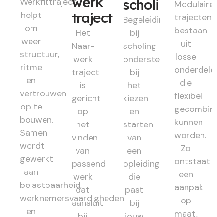
werk
Werkfittraject
scholing
Modulaire
helpt
traject
trajecten
Begeleiding
om
bestaan
Het
bij
weer
uit
Naar-
scholing
structuur,
losse
werk
ondersteunt
ritme
onderdele
traject
bij
en
die
is
het
vertrouwen
flexibel
gericht
kiezen
op te
gecombin
op
en
bouwen.
kunnen
het
starten
Samen
worden.
vinden
van
wordt
Zo
van
een
gewerkt
ontstaat
passend
opleiding
aan
een
werk
die
belastbaarheid,
aanpak
dat
past
werknemersvaardigheden
op
aansluit
bij
en
maat,
bij
jouw