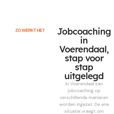
Jobcoaching
ZO WERKT HET
in
Voerendaal,
stap voor
stap
uitgelegd
In Voerendaal kan
jobcoaching op
verschillende manieren
worden ingezet. De ene
situatie vraagt om