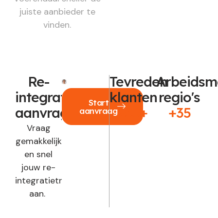
juiste aanbieder te
vinden.
Re-
Tevreden
Arbeidsm
integratie
klanten
regio's
Start
aanvragen?
250+
+35
aanvraag
Vraag
gemakkelijk
en snel
jouw re-
integratietraject
aan.