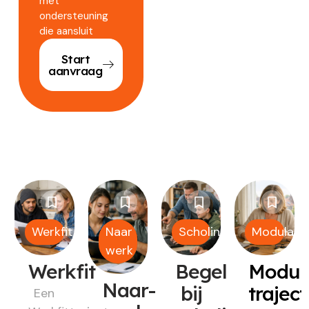
met
ondersteuning
die aansluit
Start
aanvraag
Werkfit
Naar
Scholing
Modulair
werk
Werkfit
Begeleiding
Modul
Naar-
bij
trajec
Een