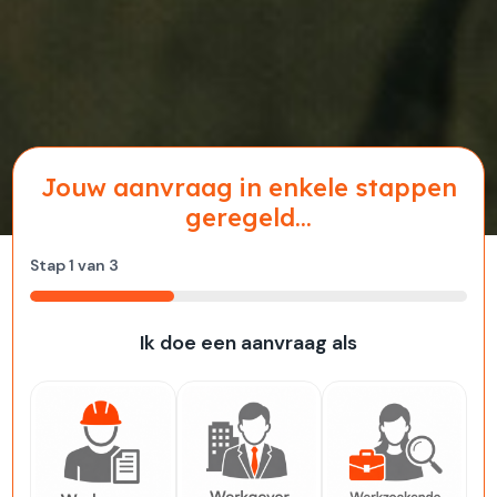
Jouw aanvraag in enkele stappen
geregeld...
Stap
1
van
3
33%
Ik doe een aanvraag als