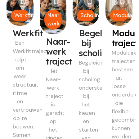
Werkfit
Naar
Scholing
Modulair
werk
Werkfit
Begeleiding
Modul
Naar-
bij
trajec
Een
werk
Werkfittraject
scholing
Modulaire
helpt
traject
trajecten
Begeleiding
om
bestaan
Het
bij
weer
uit
Naar-
scholing
structuur,
losse
werk
ondersteunt
ritme
onderdele
traject
bij
en
die
is
het
vertrouwen
flexibel
gericht
kiezen
op te
gecombin
op
en
bouwen.
kunnen
het
starten
Samen
worden.
vinden
van