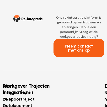
Ons re-integratie platform is
gebouwd op vertrouwen en
ervaringen. Heb je een
persoonlijke vraag of als
werkgever advies nodig?
Neem contact
met ons op
Re-
Werkgever Trajecten
D
integratie.nl
T
1e spoortraject
N
Over
2e spoortraject
M
I
re-
Outplacement
t
u