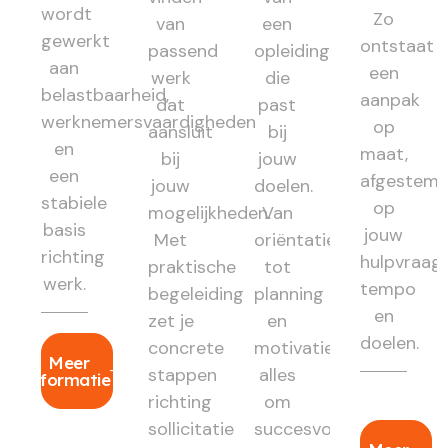
wordt
Zo
van
een
gewerkt
ontstaat
passend
opleiding
aan
een
werk
die
belastbaarheid,
aanpak
dat
past
werknemersvaardigheden
op
aansluit
bij
en
maat,
bij
jouw
een
afgestem
jouw
doelen.
stabiele
op
mogelijkheden.
Van
basis
jouw
Met
oriëntatie
richting
hulpvraag,
praktische
tot
werk.
tempo
begeleiding
planning
en
zet je
en
doelen.
concrete
motivatie:
Meer
stappen
alles
informatie
richting
om
sollicitatie
succesvol