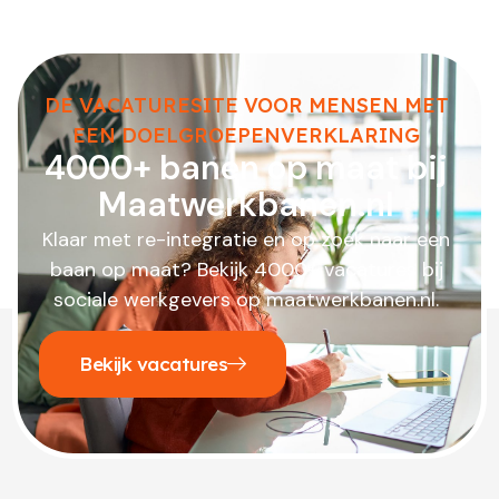
DE VACATURESITE VOOR MENSEN MET
EEN DOELGROEPENVERKLARING
4000+ banen op maat bij
Maatwerkbanen.nl
Klaar met re-integratie en op zoek naar een
baan op maat? Bekijk 4000+ vacatures bij
sociale werkgevers op maatwerkbanen.nl.
Bekijk vacatures