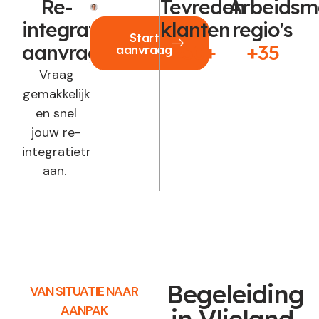
Re-
Tevreden
Arbeidsm
integratie
klanten
regio's
Start
aanvragen?
250+
+35
aanvraag
Vraag
gemakkelijk
en snel
jouw re-
integratietraject
aan.
Begeleiding
VAN SITUATIE NAAR
AANPAK