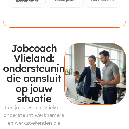
Werknemer
Werkgever
Werkzoekende
Jobcoach
Vlieland:
ondersteuning
die aansluit
op jouw
situatie
Een jobcoach in Vlieland
ondersteunt werknemers
en werkzoekenden die