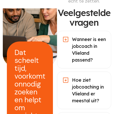
echt te zetten.
Veelgestelde
vragen
Wanneer is een
jobcoach in
Dat
Vlieland
scheelt
passend?
tijd,
voorkomt
Hoe ziet
onnodig
jobcoaching in
zoeken
Vlieland er
en helpt
meestal uit?
om