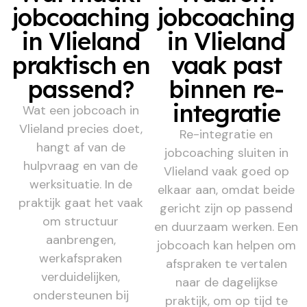
jobcoaching
jobcoaching
in Vlieland
in Vlieland
praktisch en
vaak past
passend?
binnen re-
integratie
Wat een jobcoach in
Vlieland precies doet,
Re-integratie en
hangt af van de
jobcoaching sluiten in
hulpvraag en van de
Vlieland vaak goed op
werksituatie. In de
elkaar aan, omdat beide
praktijk gaat het vaak
gericht zijn op passend
om structuur
en duurzaam werken. Een
aanbrengen,
jobcoach kan helpen om
werkafspraken
afspraken te vertalen
verduidelijken,
naar de dagelijkse
ondersteunen bij
praktijk, om op tijd te