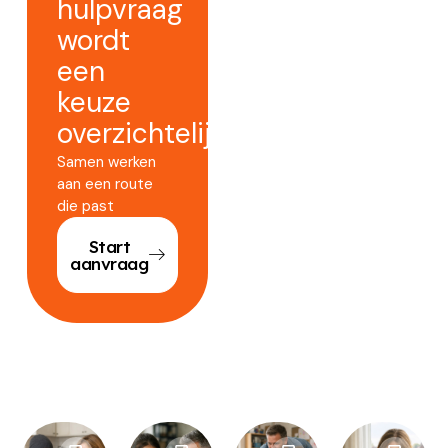
hulpvraag
wordt
een
keuze
overzichtelijker.
Samen werken
aan een route
die past
Start
aanvraag