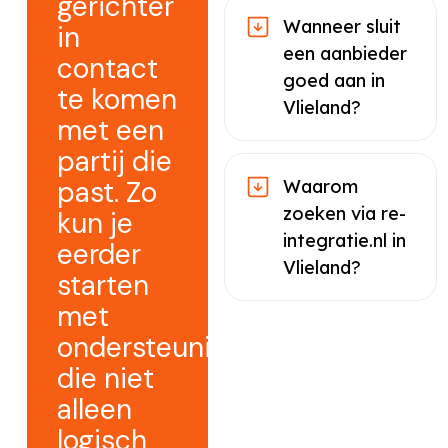
gerichter
Wanneer sluit
in
een aanbieder
contact
goed aan in
te komen
Vlieland?
met een
partij die
past. Zo
Waarom
zoeken via re-
kun je
integratie.nl in
eerder
Vlieland?
starten
met
ondersteuning
die niet
alleen
logisch