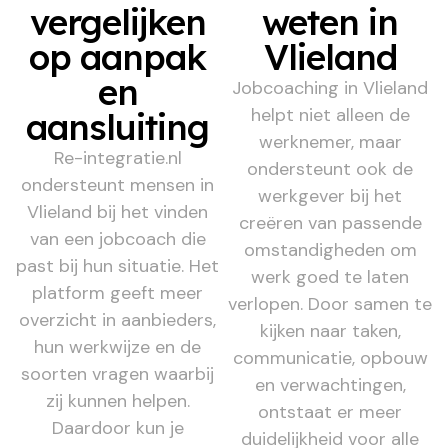
vergelijken
weten in
op aanpak
Vlieland
en
Jobcoaching in Vlieland
helpt niet alleen de
aansluiting
werknemer, maar
Re-integratie.nl
ondersteunt ook de
ondersteunt mensen in
werkgever bij het
Vlieland bij het vinden
creëren van passende
van een jobcoach die
omstandigheden om
past bij hun situatie. Het
werk goed te laten
platform geeft meer
verlopen. Door samen te
overzicht in aanbieders,
kijken naar taken,
hun werkwijze en de
communicatie, opbouw
soorten vragen waarbij
en verwachtingen,
zij kunnen helpen.
ontstaat er meer
Daardoor kun je
duidelijkheid voor alle