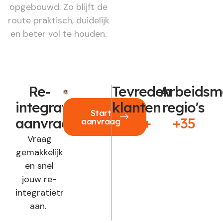
opgebouwd. Zo blijft de
route praktisch, duidelijk
en beter vol te houden.
Re-
Tevreden
Arbeidsm
integratie
klanten
regio's
Start
aanvragen?
250+
+35
aanvraag
Vraag
gemakkelijk
en snel
jouw re-
integratietraject
aan.