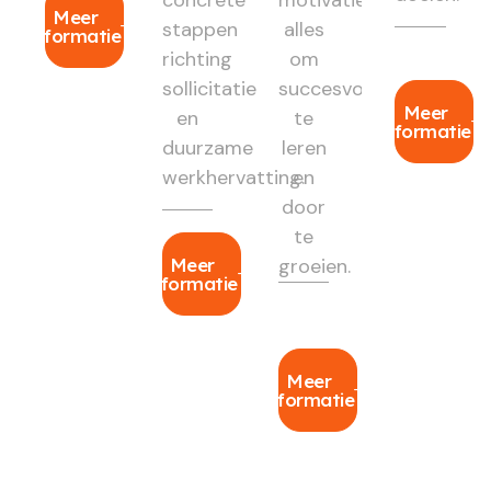
concrete
motivatie:
Meer
stappen
alles
informatie
richting
om
sollicitatie
succesvol
Meer
en
te
informatie
duurzame
leren
werkhervatting.
en
door
te
Meer
groeien.
informatie
Meer
informatie