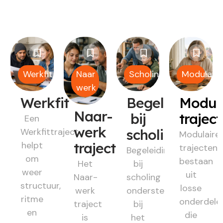
Werkfit
Naar
Scholing
Modulair
werk
Werkfit
Begeleiding
Modul
Naar-
bij
trajec
Een
werk
Werkfittraject
scholing
Modulaire
helpt
traject
trajecten
Begeleiding
om
bestaan
Het
bij
weer
uit
Naar-
scholing
structuur,
losse
werk
ondersteunt
ritme
onderdele
traject
bij
en
die
is
het