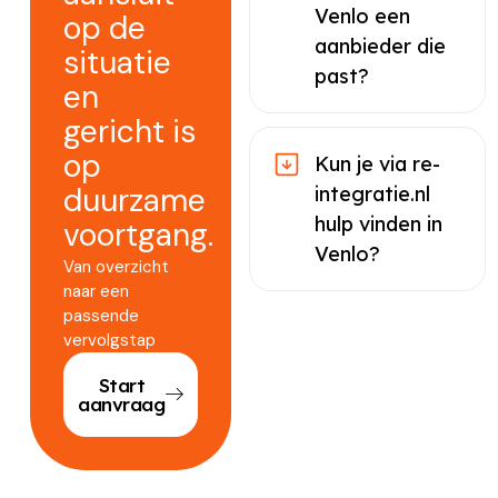
Venlo een
op de
aanbieder die
situatie
past?
en
gericht is
op
Kun je via re-
duurzame
integratie.nl
hulp vinden in
voortgang.
Venlo?
Van overzicht
naar een
passende
vervolgstap
Start
aanvraag