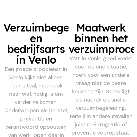
Verzuimbegeleiding
Maatwerk
en
binnen het
bedrijfsarts
verzuimproce
in Venlo
Wat in Venlo goed werkt
voor de ene situatie,
Een goede arbodienst in
hoeft voor een andere
Venlo kijkt niet alleen
vraag niet de beste
naar uitval, maar ook
keuze te zijn. Soms ligt
naar wat nodig is om
de nadruk op snelle
verder te komen.
verzuimbegeleiding,
Onderwerpen als herstel,
terwijl in andere gevallen
preventie en
juist re-integratie of
verantwoord opbouwen
preventie vooropstaat.
van werk lopen daarin