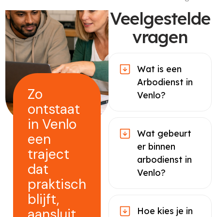
Veelgestelde
vragen
Wat is een
Arbodienst in
Zo
Venlo?
ontstaat
in Venlo
Wat gebeurt
een
er binnen
traject
arbodienst in
dat
Venlo?
praktisch
blijft,
aansluit
Hoe kies je in