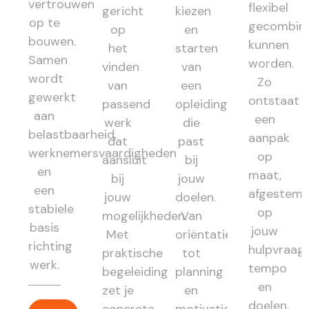
vertrouwen
flexibel
gericht
kiezen
op te
gecombin
op
en
bouwen.
kunnen
het
starten
Samen
worden.
vinden
van
wordt
Zo
van
een
gewerkt
ontstaat
passend
opleiding
aan
een
werk
die
belastbaarheid,
aanpak
dat
past
werknemersvaardigheden
op
aansluit
bij
en
maat,
bij
jouw
een
afgestem
jouw
doelen.
stabiele
op
mogelijkheden.
Van
basis
jouw
Met
oriëntatie
richting
hulpvraag,
praktische
tot
werk.
tempo
begeleiding
planning
en
zet je
en
doelen.