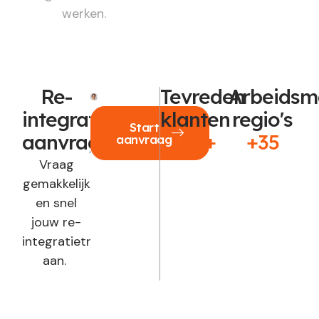
werken.
Re-
Tevreden
Arbeidsm
integratie
klanten
regio's
Start
aanvragen?
250+
+35
aanvraag
Vraag
gemakkelijk
en snel
jouw re-
integratietraject
aan.