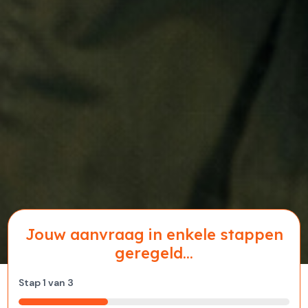
Jouw aanvraag in enkele stappen
geregeld...
Stap
1
van
3
33%