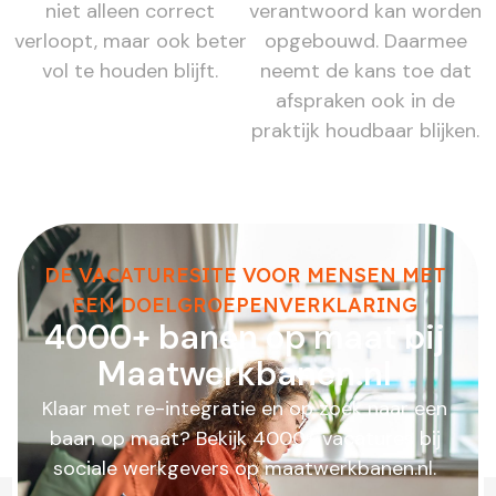
niet alleen correct
verantwoord kan worden
verloopt, maar ook beter
opgebouwd. Daarmee
vol te houden blijft.
neemt de kans toe dat
afspraken ook in de
praktijk houdbaar blijken.
DE VACATURESITE VOOR MENSEN MET
EEN DOELGROEPENVERKLARING
4000+ banen op maat bij
Maatwerkbanen.nl
Klaar met re-integratie en op zoek naar een
baan op maat? Bekijk 4000+ vacatures bij
sociale werkgevers op maatwerkbanen.nl.