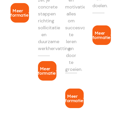
doelen.
concrete
motivatie:
Meer
stappen
alles
informatie
richting
om
sollicitatie
succesvol
Meer
en
te
informatie
duurzame
leren
werkhervatting.
en
door
te
Meer
groeien.
informatie
Meer
informatie