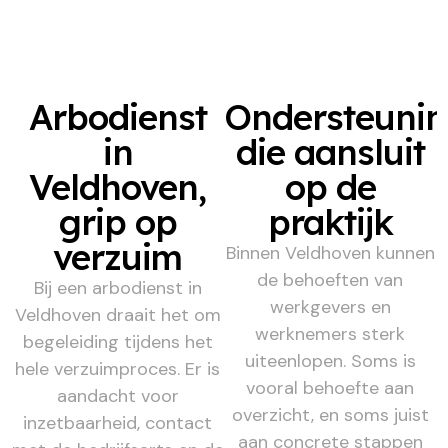
Arbodienst
Ondersteuni
in
die aansluit
Veldhoven,
op de
grip op
praktijk
verzuim
Binnen Veldhoven kunnen
de behoeften van
Bij een arbodienst in
werkgevers en
Veldhoven draait het om
werknemers sterk
begeleiding tijdens het
uiteenlopen. Soms is
hele verzuimproces. Er is
vooral behoefte aan
aandacht voor
overzicht, en soms juist
inzetbaarheid, contact
aan concrete stappen