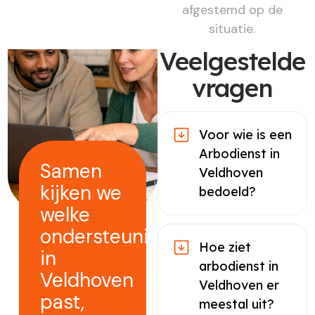
afgestemd op de
situatie.
Veelgestelde
vragen
Voor wie is een
Arbodienst in
Samen
Veldhoven
kijken we
bedoeld?
welke
ondersteuning
Hoe ziet
in
arbodienst in
Veldhoven
Veldhoven er
past,
meestal uit?