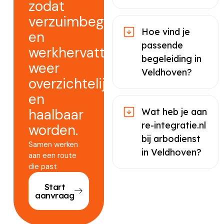
zodat
verzuimbegeleiding
Hoe vind je
en
passende
werkhervatting
begeleiding in
weer
Veldhoven?
overzichtelijk
en
haalbaar
Wat heb je aan
re-integratie.nl
worden.
bij arbodienst
Samen werken
in Veldhoven?
aan een route
die past
Start
aanvraag