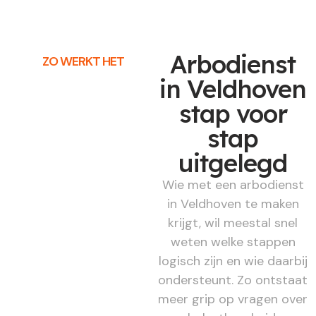
Arbodienst
ZO WERKT HET
in Veldhoven
stap voor
stap
uitgelegd
Wie met een arbodienst
in Veldhoven te maken
krijgt, wil meestal snel
weten welke stappen
logisch zijn en wie daarbij
ondersteunt. Zo ontstaat
meer grip op vragen over