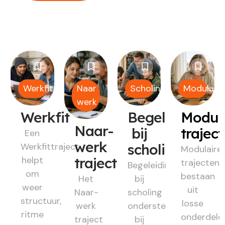
Werkfit
Naar
Scholing
Modulair
werk
Werkfit
Begeleiding
Modul
Naar-
bij
trajec
Een
werk
Werkfittraject
scholing
Modulaire
helpt
traject
trajecten
Begeleiding
om
bestaan
Het
bij
weer
uit
Naar-
scholing
structuur,
losse
werk
ondersteunt
ritme
onderdele
traject
bij