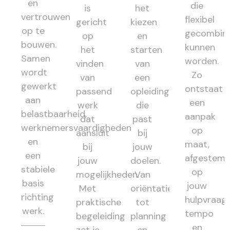
en
die
is
het
vertrouwen
flexibel
gericht
kiezen
op te
gecombin
op
en
bouwen.
kunnen
het
starten
Samen
worden.
vinden
van
wordt
Zo
van
een
gewerkt
ontstaat
passend
opleiding
aan
een
werk
die
belastbaarheid,
aanpak
dat
past
werknemersvaardigheden
op
aansluit
bij
en
maat,
bij
jouw
een
afgestem
jouw
doelen.
stabiele
op
mogelijkheden.
Van
basis
jouw
Met
oriëntatie
richting
hulpvraag,
praktische
tot
werk.
tempo
begeleiding
planning
en
zet je
en