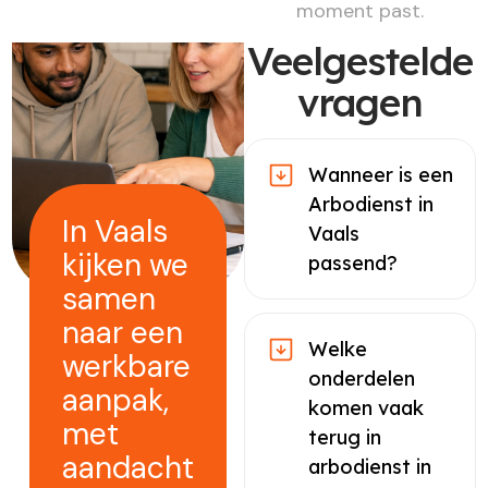
moment past.
Veelgestelde
vragen
Wanneer is een
Arbodienst in
In Vaals
Vaals
kijken we
passend?
samen
naar een
Welke
werkbare
onderdelen
aanpak,
komen vaak
met
terug in
aandacht
arbodienst in