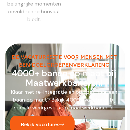
belangrijke momenten
onvoldoende houvast
biedt.
DE VACATURESITE VOOR MENSEN MET
EEN DOELGROEPENVERKLARING
4000+ banen op maat bij
Maatwerkbanen.nl
Klaar met re-integratie en op zoek naar een
baan op maat? Bekijk 4000+ vacatures bij
sociale werkgevers op maatwerkbanen.nl.
Bekijk vacatures