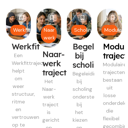
Werkfit
Naar
Scholing
Modulair
werk
Werkfit
Begeleiding
Modul
Naar-
bij
trajec
Een
werk
Werkfittraject
scholing
Modulaire
helpt
traject
trajecten
Begeleiding
om
bestaan
Het
bij
weer
uit
Naar-
scholing
structuur,
losse
werk
ondersteunt
ritme
onderdele
traject
bij
en
die
is
het
vertrouwen
flexibel
gericht
kiezen
op te
gecombin
op
en