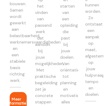
bouwen.
kunnen
het
starten
Samen
worden.
vinden
van
wordt
Zo
van
een
gewerkt
ontstaat
passend
opleiding
aan
een
werk
die
belastbaarheid,
aanpak
dat
past
werknemersvaardigheden
op
aansluit
bij
en
maat,
bij
jouw
een
afgestem
jouw
doelen.
stabiele
op
mogelijkheden.
Van
basis
jouw
Met
oriëntatie
richting
hulpvraag,
praktische
tot
werk.
tempo
begeleiding
planning
en
zet je
en
doelen.
concrete
motivatie:
Meer
stappen
alles
informatie