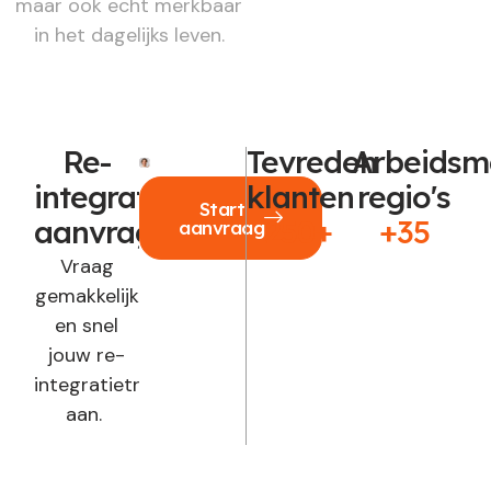
maar ook echt merkbaar
in het dagelijks leven.
Re-
Tevreden
Arbeidsm
integratie
klanten
regio's
Start
aanvragen?
250+
+35
aanvraag
Vraag
gemakkelijk
en snel
jouw re-
integratietraject
aan.