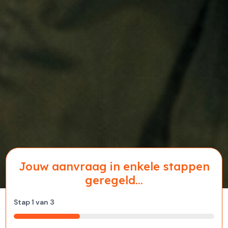
Jouw aanvraag in enkele stappen
geregeld...
Stap
1
van
3
33%