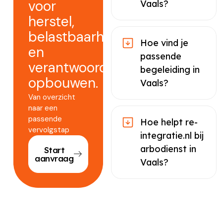
voor
Vaals?
herstel,
belastbaarheid
Hoe vind je
en
passende
verantwoord
begeleiding in
opbouwen.
Vaals?
Van overzicht
naar een
passende
Hoe helpt re-
vervolgstap
integratie.nl bij
arbodienst in
Start
aanvraag
Vaals?