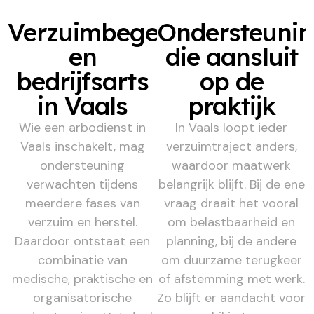
Verzuimbegeleiding
Ondersteuni
en
die aansluit
bedrijfsarts
op de
in Vaals
praktijk
Wie een arbodienst in
In Vaals loopt ieder
Vaals inschakelt, mag
verzuimtraject anders,
ondersteuning
waardoor maatwerk
verwachten tijdens
belangrijk blijft. Bij de ene
meerdere fases van
vraag draait het vooral
verzuim en herstel.
om belastbaarheid en
Daardoor ontstaat een
planning, bij de andere
combinatie van
om duurzame terugkeer
medische, praktische en
of afstemming met werk.
organisatorische
Zo blijft er aandacht voor