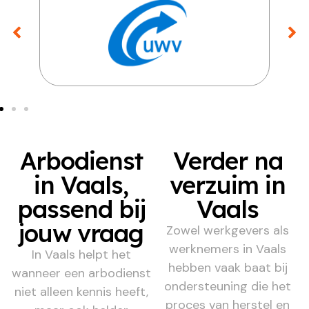
Arbodienst
Verder na
in Vaals,
verzuim in
passend bij
Vaals
jouw vraag
Zowel werkgevers als
werknemers in Vaals
In Vaals helpt het
hebben vaak baat bij
wanneer een arbodienst
ondersteuning die het
niet alleen kennis heeft,
proces van herstel en