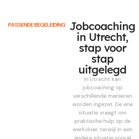
Jobcoaching
PASSENDE BEGELEIDING
in Utrecht,
stap voor
stap
uitgelegd
In Utrecht kan
jobcoaching op
verschillende manieren
worden ingezet. De ene
situatie vraagt om
praktische hulp op de
werkvloer, terwijl in een
andere situatie vooral