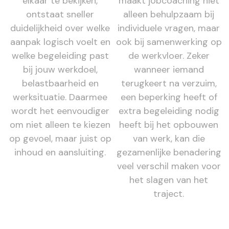
elkaar te bekijken,
maakt jobcoaching niet
ontstaat sneller
alleen behulpzaam bij
duidelijkheid over welke
individuele vragen, maar
aanpak logisch voelt en
ook bij samenwerking op
welke begeleiding past
de werkvloer. Zeker
bij jouw werkdoel,
wanneer iemand
belastbaarheid en
terugkeert na verzuim,
werksituatie. Daarmee
een beperking heeft of
wordt het eenvoudiger
extra begeleiding nodig
om niet alleen te kiezen
heeft bij het opbouwen
op gevoel, maar juist op
van werk, kan die
inhoud en aansluiting.
gezamenlijke benadering
veel verschil maken voor
het slagen van het
traject.