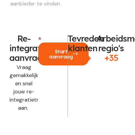
aanbieder te vinden.
Re-
Tevreden
Arbeidsm
integratie
klanten
regio's
Start
aanvragen?
250+
+35
aanvraag
Vraag
gemakkelijk
en snel
jouw re-
integratietraject
aan.