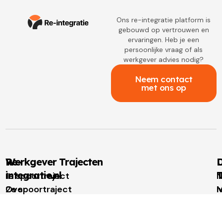
Ons re-integratie platform is
gebouwd op vertrouwen en
ervaringen. Heb je een
persoonlijke vraag of als
werkgever advies nodig?
Neem contact
met ons op
Re-
Werkgever Trajecten
D
integratie.nl
T
1e spoortraject
N
Over
2e spoortraject
M
I
re-
Outplacement
t
u
integratie.nl
Loopbaanbegeleiding
W
W