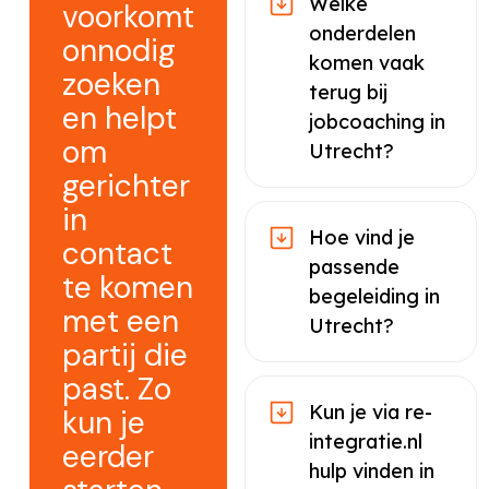
Welke
voorkomt
onderdelen
onnodig
komen vaak
zoeken
terug bij
en helpt
jobcoaching in
om
Utrecht?
gerichter
in
Hoe vind je
contact
passende
te komen
begeleiding in
met een
Utrecht?
partij die
past. Zo
Kun je via re-
kun je
integratie.nl
eerder
hulp vinden in