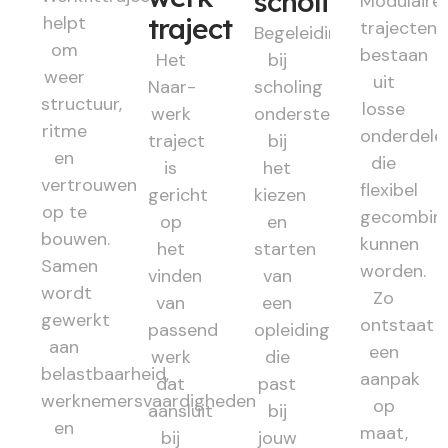
scholing
Modulaire
helpt
traject
trajecten
Begeleiding
om
bestaan
Het
bij
weer
uit
Naar-
scholing
structuur,
losse
werk
ondersteunt
ritme
onderdele
traject
bij
en
die
is
het
vertrouwen
flexibel
gericht
kiezen
op te
gecombin
op
en
bouwen.
kunnen
het
starten
Samen
worden.
vinden
van
wordt
Zo
van
een
gewerkt
ontstaat
passend
opleiding
aan
een
werk
die
belastbaarheid,
aanpak
dat
past
werknemersvaardigheden
op
aansluit
bij
en
maat,
bij
jouw