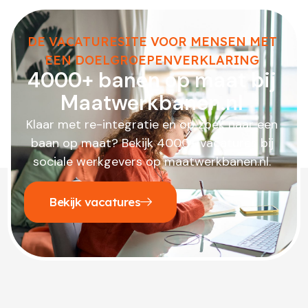
DE VACATURESITE VOOR MENSEN MET
EEN DOELGROEPENVERKLARING
4000+ banen op maat bij
Maatwerkbanen.nl
Klaar met re-integratie en op zoek naar een
baan op maat? Bekijk 4000+ vacatures bij
sociale werkgevers op maatwerkbanen.nl.
Bekijk vacatures