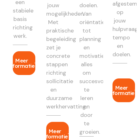
een
afgestem
jouw
doelen.
stabiele
op
mogelijkheden.
Van
basis
jouw
Met
oriëntatie
richting
hulpvraag,
praktische
tot
werk.
tempo
begeleiding
planning
en
zet je
en
doelen.
concrete
motivatie:
Meer
stappen
alles
informatie
richting
om
sollicitatie
succesvol
Meer
en
te
informatie
duurzame
leren
werkhervatting.
en
door
te
Meer
groeien.
informatie