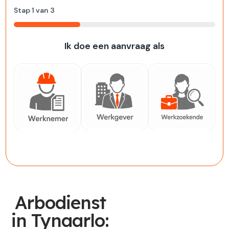
Stap
1
van
3
33%
Ik doe een aanvraag als
Werknemer
Werkgever
Werkzoekende
Arbodienst
in Tynaarlo: