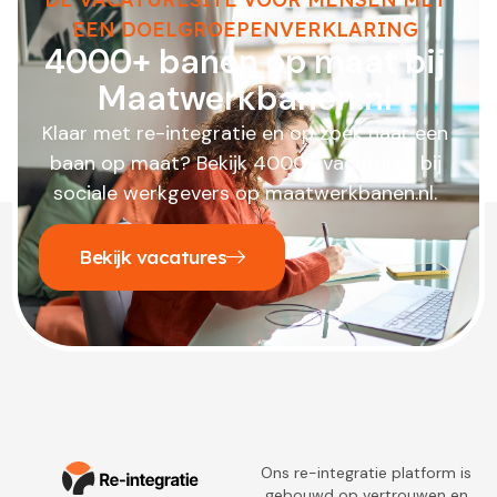
EEN DOELGROEPENVERKLARING
4000+ banen op maat bij
Maatwerkbanen.nl
Klaar met re-integratie en op zoek naar een
baan op maat? Bekijk 4000+ vacatures bij
sociale werkgevers op maatwerkbanen.nl.
Bekijk vacatures
Ons re-integratie platform is
gebouwd op vertrouwen en