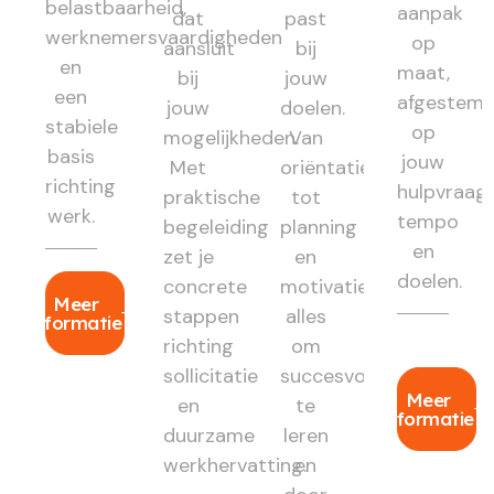
belastbaarheid,
aanpak
dat
past
werknemersvaardigheden
op
aansluit
bij
en
maat,
bij
jouw
een
afgestem
jouw
doelen.
stabiele
op
mogelijkheden.
Van
basis
jouw
Met
oriëntatie
richting
hulpvraag,
praktische
tot
werk.
tempo
begeleiding
planning
en
zet je
en
doelen.
concrete
motivatie:
Meer
stappen
alles
informatie
richting
om
sollicitatie
succesvol
Meer
en
te
informatie
duurzame
leren
werkhervatting.
en