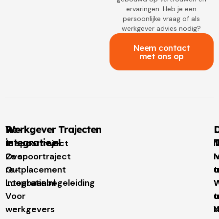
ervaringen. Heb je een
persoonlijke vraag of als
werkgever advies nodig?
Neem contact
met ons op
Re-
Werkgever Trajecten
D
integratie.nl
T
1e spoortraject
N
Over
2e spoortraject
M
I
re-
Outplacement
t
u
integratie.nl
Loopbaanbegeleiding
W
W
Voor
t
u
werkgevers
N