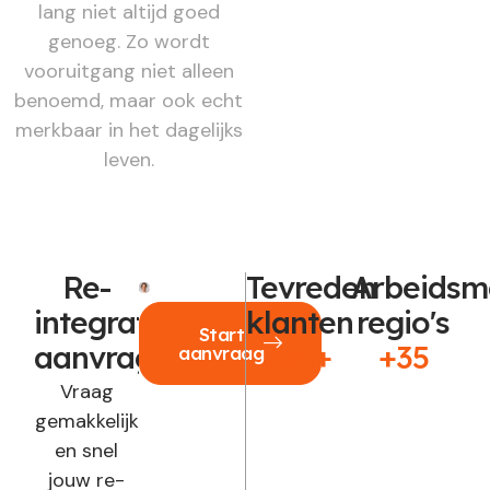
lang niet altijd goed
genoeg. Zo wordt
vooruitgang niet alleen
benoemd, maar ook echt
merkbaar in het dagelijks
leven.
Re-
Tevreden
Arbeidsm
integratie
klanten
regio's
Start
aanvragen?
250+
+35
aanvraag
Vraag
gemakkelijk
en snel
jouw re-