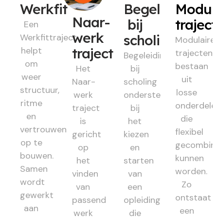
Werkfit
Begeleiding
Modul
Naar-
bij
trajec
Een
werk
Werkfittraject
scholing
Modulaire
helpt
traject
trajecten
Begeleiding
om
bestaan
Het
bij
weer
uit
Naar-
scholing
structuur,
losse
werk
ondersteunt
ritme
onderdele
traject
bij
en
die
is
het
vertrouwen
flexibel
gericht
kiezen
op te
gecombin
op
en
bouwen.
kunnen
het
starten
Samen
worden.
vinden
van
wordt
Zo
van
een
gewerkt
ontstaat
passend
opleiding
aan
een
werk
die