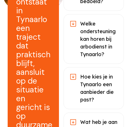
ontstaat
bedoeld?
in
Tynaarlo
Welke
een
ondersteuning
traject
kan horen bij
dat
arbodienst in
praktisch
Tynaarlo?
blijft,
aansluit
Hoe kies je in
op de
Tynaarlo een
situatie
aanbieder die
en
past?
gericht is
op
Wat heb je aan
duurzame