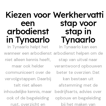
Kiezen voor
Werkhervatti
een
stap voor
arbodienst
stap in
in Tynaarlo
Tynaarlo
In Tynaarlo helpt het
In Tynaarlo kan een
wanneer een arbodienst
arbodienst helpen om de
niet alleen kennis heeft,
stap van uitval naar
maar ook helder
verantwoord opbouwen
communiceert over de
beter te overzien. Dat
vervolgstappen. Daarbij
kan bestaan uit
telt niet alleen
afstemming met de
inhoudelijke kennis, maar
bedrijfsarts, advies over
ook of de begeleiding
opbouw en begeleiding
rust, overzicht en
bij het maken van