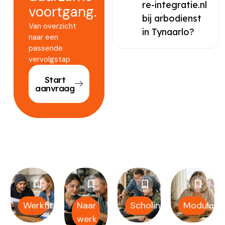
re-integratie.nl
voortgang.
bij arbodienst
Van overzicht
in Tynaarlo?
naar een
passende
vervolgstap
Start
aanvraag
Werkfit
Naar
Scholing
Modulair
werk