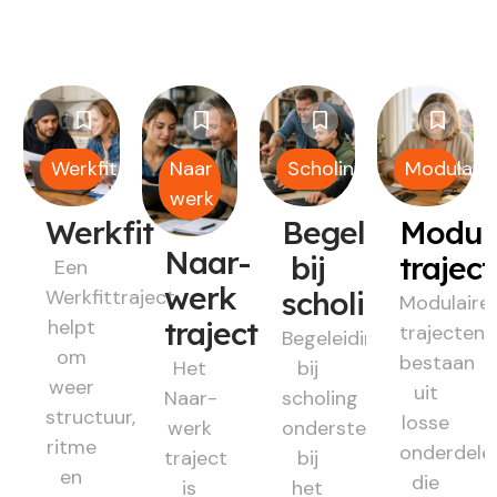
Werkfit
Naar
Scholing
Modulair
werk
Werkfit
Begeleiding
Modul
Naar-
bij
trajec
Een
werk
Werkfittraject
scholing
Modulaire
helpt
traject
trajecten
Begeleiding
om
bestaan
Het
bij
weer
uit
Naar-
scholing
structuur,
losse
werk
ondersteunt
ritme
onderdele
traject
bij
en
die
is
het