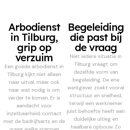
Arbodienst
Begeleiding
in Tilburg,
die past bij
grip op
de vraag
verzuim
Niet iedere situatie in
Tilburg vraagt om
Een goede arbodienst in
dezelfde vorm van
Tilburg kijkt niet alleen
begeleiding. De ene
naar uitval, maar ook
werkgever zoekt vooral
naar wat nodig is om
structuur en snelheid,
verder te komen. Er is
terwijl een werknemer
aandacht voor
juist behoefte heeft aan
inzetbaarheid, contact
duidelijke uitleg en
met de bedrijfsarts en de
haalbare opbouw. Zo
vraag welke stappen