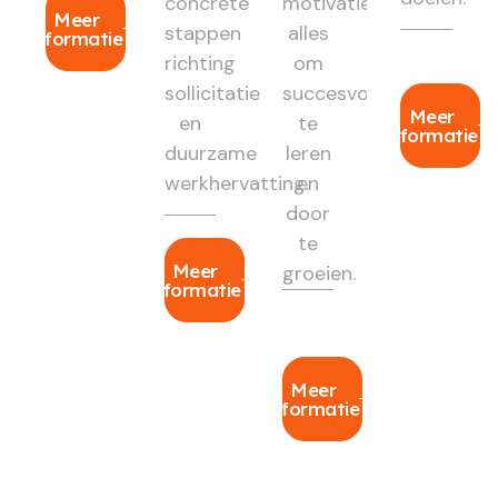
concrete
motivatie:
Meer
stappen
alles
informatie
richting
om
sollicitatie
succesvol
Meer
en
te
informatie
duurzame
leren
werkhervatting.
en
door
te
Meer
groeien.
informatie
Meer
informatie