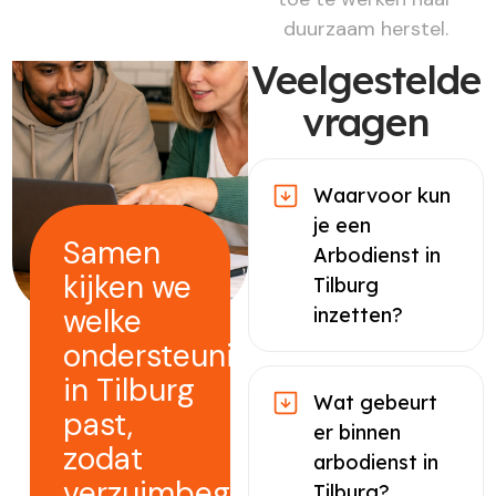
duurzaam herstel.
Veelgestelde
vragen
Waarvoor kun
je een
Samen
Arbodienst in
kijken we
Tilburg
welke
inzetten?
ondersteuning
in Tilburg
Wat gebeurt
past,
er binnen
zodat
arbodienst in
verzuimbegeleiding
Tilburg?