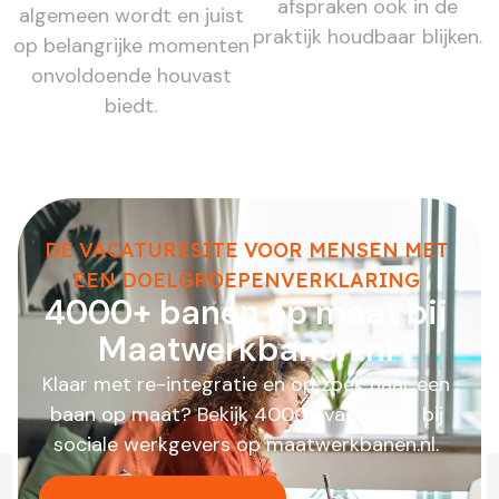
afspraken ook in de
algemeen wordt en juist
praktijk houdbaar blijken.
op belangrijke momenten
onvoldoende houvast
biedt.
DE VACATURESITE VOOR MENSEN MET
EEN DOELGROEPENVERKLARING
4000+ banen op maat bij
Maatwerkbanen.nl
Klaar met re-integratie en op zoek naar een
baan op maat? Bekijk 4000+ vacatures bij
sociale werkgevers op maatwerkbanen.nl.