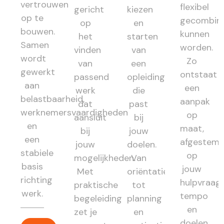
vertrouwen
flexibel
gericht
kiezen
op te
gecombin
op
en
bouwen.
kunnen
het
starten
Samen
worden.
vinden
van
wordt
Zo
van
een
gewerkt
ontstaat
passend
opleiding
aan
een
werk
die
belastbaarheid,
aanpak
dat
past
werknemersvaardigheden
op
aansluit
bij
en
maat,
bij
jouw
een
afgestem
jouw
doelen.
stabiele
op
mogelijkheden.
Van
basis
jouw
Met
oriëntatie
richting
hulpvraag,
praktische
tot
werk.
tempo
begeleiding
planning
en
zet je
en
doelen.