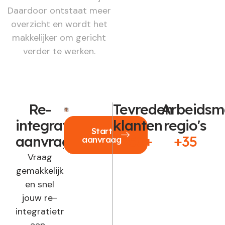
Daardoor ontstaat meer
overzicht en wordt het
makkelijker om gericht
verder te werken.
Re-
Tevreden
Arbeidsm
integratie
klanten
regio's
Start
aanvragen?
250+
+35
aanvraag
Vraag
gemakkelijk
en snel
jouw re-
integratietraject
aan.