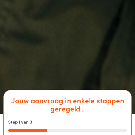
Jouw aanvraag in enkele stappen
geregeld...
Stap
1
van
3
33%