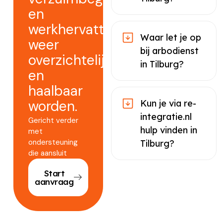
en
werkhervatting
Waar let je op
weer
bij arbodienst
overzichtelijk
in Tilburg?
en
haalbaar
worden.
Kun je via re-
integratie.nl
Gericht verder
hulp vinden in
met
ondersteuning
Tilburg?
die aansluit
Start
aanvraag