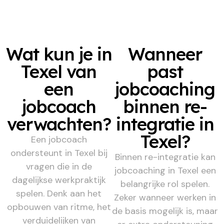
Wat kun je in
Wanneer
Texel van
past
een
jobcoaching
jobcoach
binnen re-
verwachten?
integratie in
Texel?
Een jobcoach
ondersteunt in Texel bij
Binnen re-integratie kan
vragen die in de
jobcoaching in Texel een
dagelijkse werkpraktijk
belangrijke rol spelen.
spelen. Denk aan het
Zeker wanneer werken in
opbouwen van ritme, het
de basis mogelijk is, maar
verduidelijken van