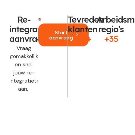
Re-
Tevreden
Arbeidsm
integratie
klanten
regio's
Start
aanvragen?
250+
+35
aanvraag
Vraag
gemakkelijk
en snel
jouw re-
integratietraject
aan.