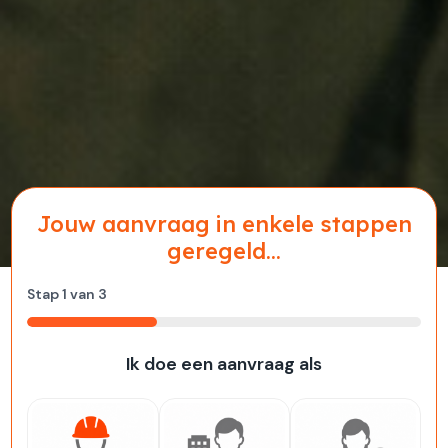
Jouw aanvraag in enkele stappen
geregeld...
Stap
1
van
3
33%
Ik doe een aanvraag als