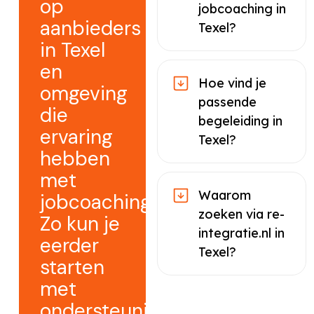
op
jobcoaching in
aanbieders
Texel?
in Texel
en
Hoe vind je
omgeving
passende
die
begeleiding in
ervaring
Texel?
hebben
met
Waarom
jobcoaching.
zoeken via re-
Zo kun je
integratie.nl in
eerder
Texel?
starten
met
ondersteuning