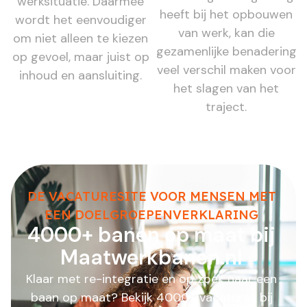
werksituatie. Daarmee
heeft bij het opbouwen
wordt het eenvoudiger
van werk, kan die
om niet alleen te kiezen
gezamenlijke benadering
op gevoel, maar juist op
veel verschil maken voor
inhoud en aansluiting.
het slagen van het
traject.
DE VACATURESITE VOOR MENSEN MET
EEN DOELGROEPENVERKLARING
4000+ banen op maat bij
Maatwerkbanen.nl
Klaar met re-integratie en op zoek naar een
baan op maat? Bekijk 4000+ vacatures bij