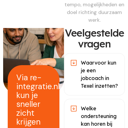
tempo, mogelijkheden en
doel richting duurzaam
werk.
Veelgestelde
vragen
Waarvoor kun
je een
Via re-
jobcoach in
integratie.nl
Texel inzetten?
kun je
sneller
Welke
zicht
ondersteuning
krijgen
kan horen bij