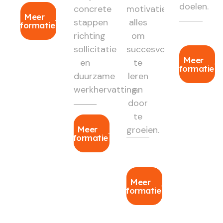
doelen.
concrete
motivatie:
Meer
stappen
alles
informatie
richting
om
sollicitatie
succesvol
Meer
en
te
informatie
duurzame
leren
werkhervatting.
en
door
te
Meer
groeien.
informatie
Meer
informatie