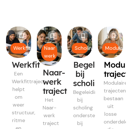
Werkfit
Naar
Scholing
Modulair
werk
Werkfit
Begeleiding
Modul
Naar-
bij
trajec
Een
werk
Werkfittraject
scholing
Modulaire
helpt
traject
trajecten
Begeleiding
om
bestaan
Het
bij
weer
uit
Naar-
scholing
structuur,
losse
werk
ondersteunt
ritme
onderdele
traject
bij
en