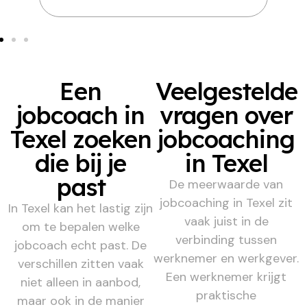
Een
Veelgestelde
jobcoach in
vragen over
Texel zoeken
jobcoaching
die bij je
in Texel
past
De meerwaarde van
jobcoaching in Texel zit
In Texel kan het lastig zijn
vaak juist in de
om te bepalen welke
verbinding tussen
jobcoach echt past. De
werknemer en werkgever.
verschillen zitten vaak
Een werknemer krijgt
niet alleen in aanbod,
praktische
maar ook in de manier