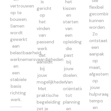
die
is
het
vertrouwen
flexibel
gericht
kiezen
op te
gecombin
op
en
bouwen.
kunnen
het
starten
Samen
worden.
vinden
van
wordt
Zo
van
een
gewerkt
ontstaat
passend
opleiding
aan
een
werk
die
belastbaarheid,
aanpak
dat
past
werknemersvaardigheden
op
aansluit
bij
en
maat,
bij
jouw
een
afgestem
jouw
doelen.
stabiele
op
mogelijkheden.
Van
basis
jouw
Met
oriëntatie
richting
hulpvraag,
praktische
tot
werk.
tempo
begeleiding
planning
en
zet je
en