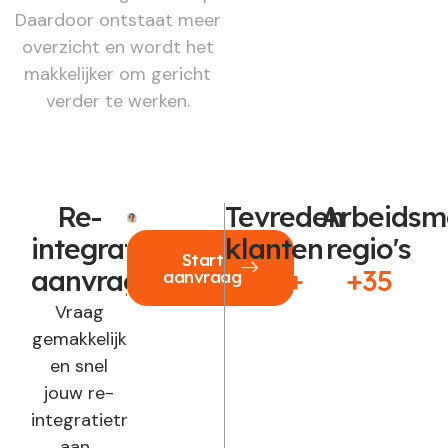
Daardoor ontstaat meer
overzicht en wordt het
makkelijker om gericht
verder te werken.
Re-
Tevreden
Arbeidsm
integratie
klanten
regio's
Start
aanvragen?
250+
+35
aanvraag
Vraag
gemakkelijk
en snel
jouw re-
integratietraject
aan.