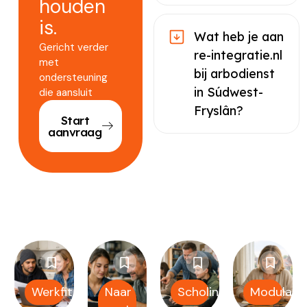
houden
is.
Wat heb je aan
Gericht verder
re-integratie.nl
met
bij arbodienst
ondersteuning
in Súdwest-
die aansluit
Fryslân?
Start
aanvraag
Werkfit
Naar
Scholing
Modulair