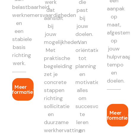
een
werk
die
belastbaarheid,
aanpak
dat
past
werknemersvaardigheden
op
aansluit
bij
en
maat,
bij
jouw
een
afgestem
jouw
doelen.
stabiele
op
mogelijkheden.
Van
basis
jouw
Met
oriëntatie
richting
hulpvraag,
praktische
tot
werk.
tempo
begeleiding
planning
en
zet je
en
doelen.
concrete
motivatie:
Meer
stappen
alles
informatie
richting
om
sollicitatie
succesvol
Meer
en
te
informatie
duurzame
leren
werkhervatting.
en