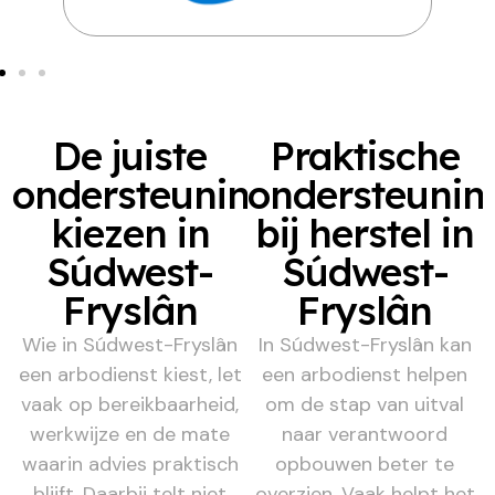
De juiste
Praktische
ondersteuning
ondersteunin
kiezen in
bij herstel in
Súdwest-
Súdwest-
Fryslân
Fryslân
Wie in Súdwest-Fryslân
In Súdwest-Fryslân kan
een arbodienst kiest, let
een arbodienst helpen
vaak op bereikbaarheid,
om de stap van uitval
werkwijze en de mate
naar verantwoord
waarin advies praktisch
opbouwen beter te
blijft. Daarbij telt niet
overzien. Vaak helpt het