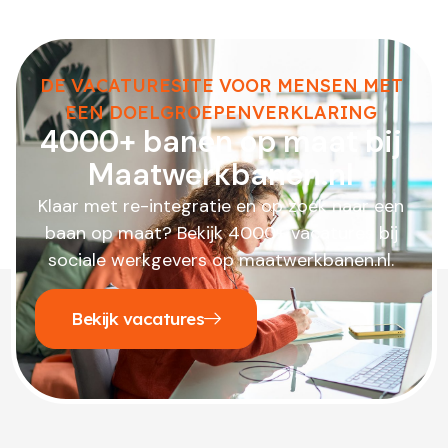
DE VACATURESITE VOOR MENSEN MET
EEN DOELGROEPENVERKLARING
4000+ banen op maat bij
Maatwerkbanen.nl
Klaar met re-integratie en op zoek naar een
baan op maat? Bekijk 4000+ vacatures bij
sociale werkgevers op maatwerkbanen.nl.
Bekijk vacatures