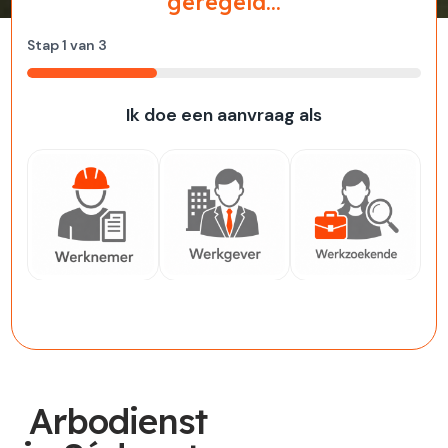
geregeld...
Stap
1
van
3
33%
Ik doe een aanvraag als
Werknemer
Werkgever
Werkzoekende
Arbodienst