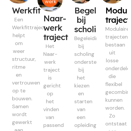
werk
Werkfit
Begeleiding
Modul
Naar-
bij
trajec
Een
werk
Werkfittraject
scholing
Modulaire
helpt
traject
trajecten
Begeleiding
om
bestaan
Het
bij
weer
uit
Naar-
scholing
structuur,
losse
werk
ondersteunt
ritme
onderdele
traject
bij
en
die
is
het
vertrouwen
flexibel
gericht
kiezen
op te
gecombin
op
en
bouwen.
kunnen
het
starten
Samen
worden.
vinden
van
wordt
Zo
van
een
gewerkt
ontstaat
passend
opleiding
aan