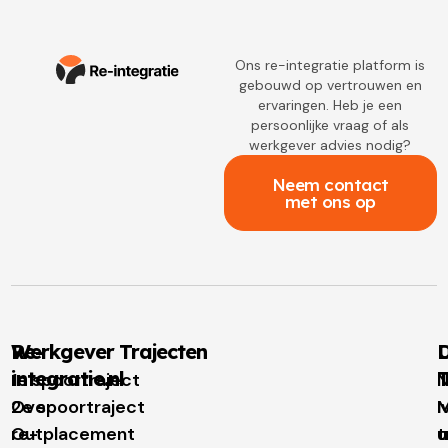
Ons re-integratie platform is
gebouwd op vertrouwen en
ervaringen. Heb je een
persoonlijke vraag of als
werkgever advies nodig?
Neem contact
met ons op
Re-
Werkgever Trajecten
D
integratie.nl
T
1e spoortraject
N
Over
2e spoortraject
M
I
re-
Outplacement
t
u