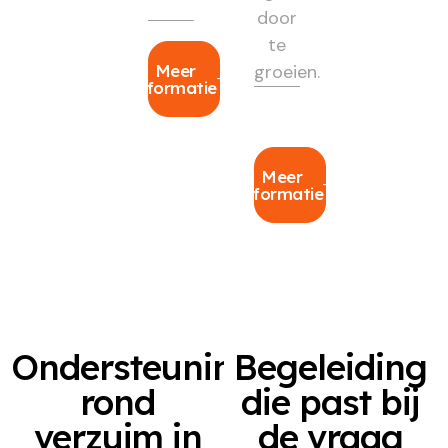
door
te
Meer
groeien.
informatie
Meer
informatie
Ondersteuning
Begeleiding
rond
die past bij
verzuim in
de vraag