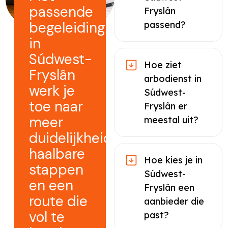
passende
Fryslân
begeleiding
passend?
in
Súdwest-
Hoe ziet
Fryslân
arbodienst in
werk je
Súdwest-
toe naar
Fryslân er
meer
meestal uit?
duidelijkheid,
haalbare
Hoe kies je in
stappen
Súdwest-
en een
Fryslân een
route die
aanbieder die
vol te
past?