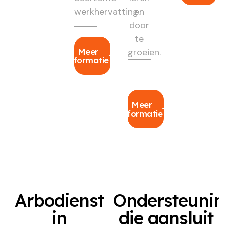
werkhervatting.
en
door
te
Meer
groeien.
informatie
Meer
informatie
Arbodienst
Ondersteuni
in
die aansluit