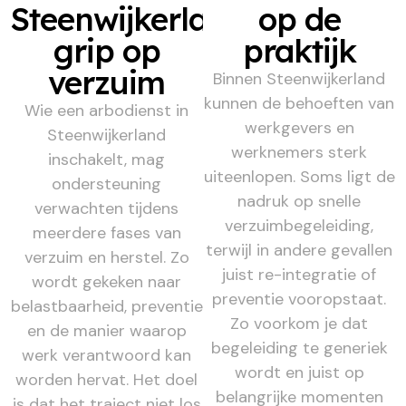
Steenwijkerland,
op de
grip op
praktijk
verzuim
Binnen Steenwijkerland
kunnen de behoeften van
Wie een arbodienst in
werkgevers en
Steenwijkerland
werknemers sterk
inschakelt, mag
uiteenlopen. Soms ligt de
ondersteuning
nadruk op snelle
verwachten tijdens
verzuimbegeleiding,
meerdere fases van
terwijl in andere gevallen
verzuim en herstel. Zo
juist re-integratie of
wordt gekeken naar
preventie vooropstaat.
belastbaarheid, preventie
Zo voorkom je dat
en de manier waarop
begeleiding te generiek
werk verantwoord kan
wordt en juist op
worden hervat. Het doel
belangrijke momenten
is dat het traject niet los