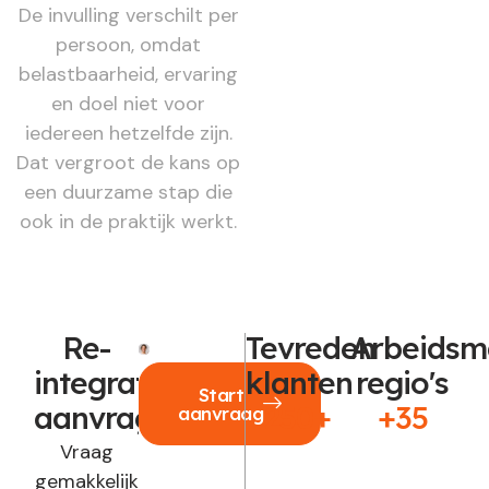
De invulling verschilt per
persoon, omdat
belastbaarheid, ervaring
en doel niet voor
iedereen hetzelfde zijn.
Dat vergroot de kans op
een duurzame stap die
ook in de praktijk werkt.
Re-
Tevreden
Arbeidsm
integratie
klanten
regio's
Start
aanvragen?
250+
+35
aanvraag
Vraag
gemakkelijk