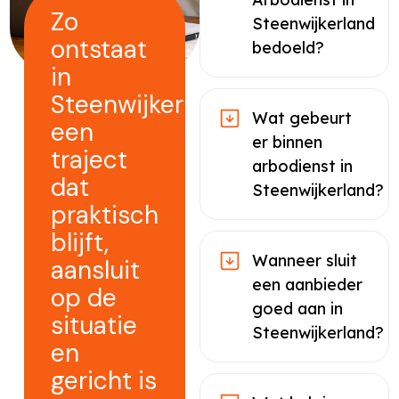
Zo
Steenwijkerland
ontstaat
bedoeld?
in
Steenwijkerland
Wat gebeurt
een
er binnen
traject
arbodienst in
dat
Steenwijkerland?
praktisch
blijft,
Wanneer sluit
aansluit
een aanbieder
op de
goed aan in
situatie
Steenwijkerland?
en
gericht is