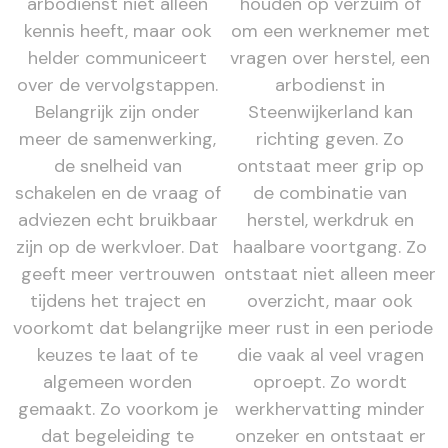
arbodienst niet alleen
houden op verzuim of
kennis heeft, maar ook
om een werknemer met
helder communiceert
vragen over herstel, een
over de vervolgstappen.
arbodienst in
Belangrijk zijn onder
Steenwijkerland kan
meer de samenwerking,
richting geven. Zo
de snelheid van
ontstaat meer grip op
schakelen en de vraag of
de combinatie van
adviezen echt bruikbaar
herstel, werkdruk en
zijn op de werkvloer. Dat
haalbare voortgang. Zo
geeft meer vertrouwen
ontstaat niet alleen meer
tijdens het traject en
overzicht, maar ook
voorkomt dat belangrijke
meer rust in een periode
keuzes te laat of te
die vaak al veel vragen
algemeen worden
oproept. Zo wordt
gemaakt. Zo voorkom je
werkhervatting minder
dat begeleiding te
onzeker en ontstaat er