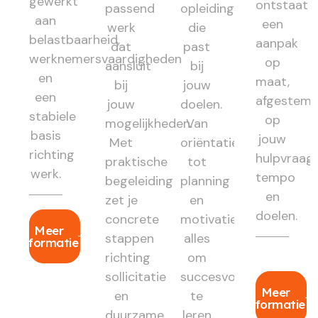
gewerkt
ontstaat
passend
opleiding
aan
een
werk
die
belastbaarheid,
aanpak
dat
past
werknemersvaardigheden
op
aansluit
bij
en
maat,
bij
jouw
een
afgestem
jouw
doelen.
stabiele
op
mogelijkheden.
Van
basis
jouw
Met
oriëntatie
richting
hulpvraag,
praktische
tot
werk.
tempo
begeleiding
planning
en
zet je
en
doelen.
concrete
motivatie:
Meer
stappen
alles
informatie
richting
om
sollicitatie
succesvol
Meer
en
te
informatie
duurzame
leren