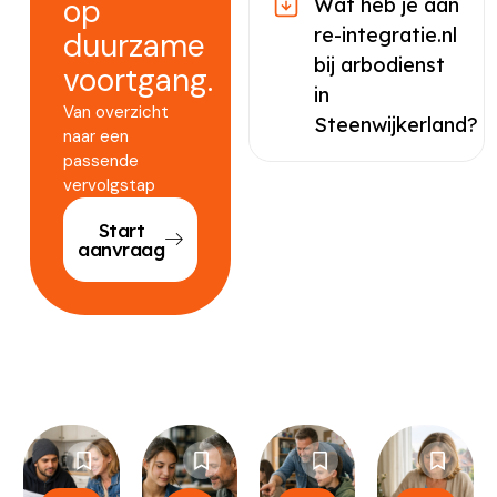
op
Wat heb je aan
re-integratie.nl
duurzame
bij arbodienst
voortgang.
in
Van overzicht
Steenwijkerland?
naar een
passende
vervolgstap
Start
aanvraag