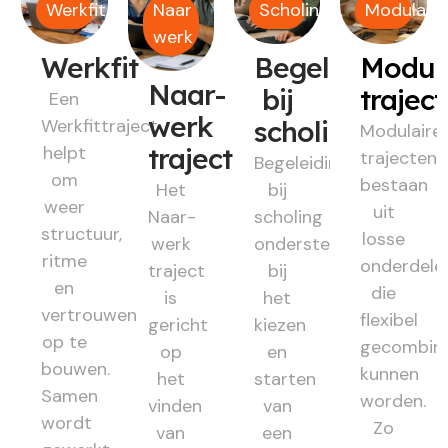
Werkfit
Naar
Scholing
Modulair
werk
Werkfit
Begeleiding
Modul
Naar-
bij
trajec
Een
werk
Werkfittraject
scholing
Modulaire
helpt
traject
trajecten
Begeleiding
om
bestaan
Het
bij
weer
uit
Naar-
scholing
structuur,
losse
werk
ondersteunt
ritme
onderdele
traject
bij
en
die
is
het
vertrouwen
flexibel
gericht
kiezen
op te
gecombin
op
en
bouwen.
kunnen
het
starten
Samen
worden.
vinden
van
wordt
Zo
van
een