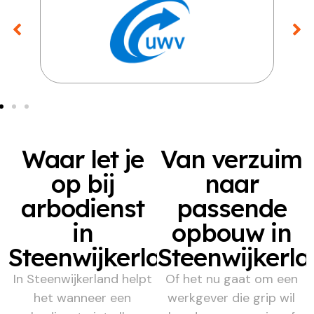
Waar let je
Van verzuim
op bij
naar
arbodienst
passende
in
opbouw in
Steenwijkerland
Steenwijkerl
In Steenwijkerland helpt
Of het nu gaat om een
het wanneer een
werkgever die grip wil