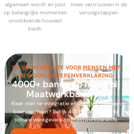
algemeen wordt en juist
meer vertrouwen in de
op belangrijke momenten
vervolgstappen.
onvoldoende houvast
biedt.
DE VACATURESITE VOOR MENSEN MET
EEN DOELGROEPENVERKLARING
4000+ banen op maat bij
Maatwerkbanen.nl
Klaar met re-integratie en op zoek naar een
baan op maat? Bekijk 4000+ vacatures bij
sociale werkgevers op maatwerkbanen.nl.