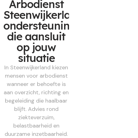
Arbodienst
Steenwijkerland:
ondersteuning
die aansluit
op jouw
situatie
In Steenwijkerland kiezen
mensen voor arbodienst
wanneer er behoefte is
aan overzicht, richting en
begeleiding die haalbaar
blijft. Advies rond
ziekteverzuim,
belastbaarheid en
duurzame inzetbaarheid.