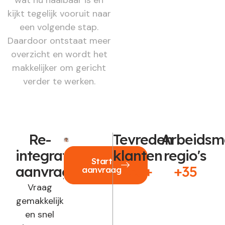
kijkt tegelijk vooruit naar
een volgende stap.
Daardoor ontstaat meer
overzicht en wordt het
makkelijker om gericht
verder te werken.
Re-
Tevreden
Arbeidsm
integratie
klanten
regio's
Start
aanvragen?
250+
+35
aanvraag
Vraag
gemakkelijk
en snel