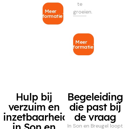
te
Meer
groeien.
informatie
Meer
informatie
Hulp bij
Begeleiding
verzuim en
die past bij
inzetbaarheid
de vraag
in Son en
In Son en Breugel loopt