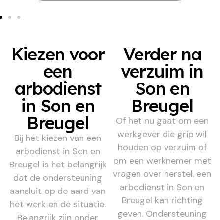
Kiezen voor
Verder na
een
verzuim in
arbodienst
Son en
in Son en
Breugel
Breugel
Of het nu gaat om een
werkgever die grip wil
Bij het kiezen van een
houden op verzuim of
arbodienst in Son en
om een werknemer met
Breugel is het belangrijk
vragen over herstel, een
dat de ondersteuning
arbodienst in Son en
aansluit op de aard van
Breugel kan richting
het werk en de situatie.
geven. Ondersteuning
Belangrijk zijn onder