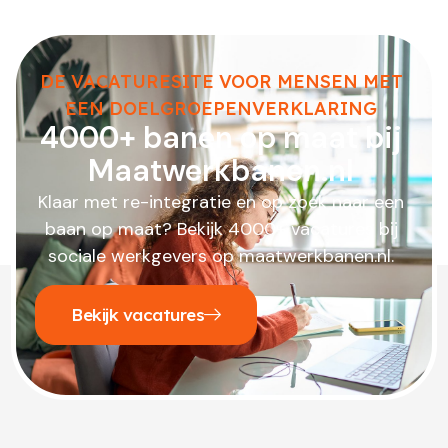
DE VACATURESITE VOOR MENSEN MET
EEN DOELGROEPENVERKLARING
4000+ banen op maat bij
Maatwerkbanen.nl
Klaar met re-integratie en op zoek naar een
baan op maat? Bekijk 4000+ vacatures bij
sociale werkgevers op maatwerkbanen.nl.
Bekijk vacatures