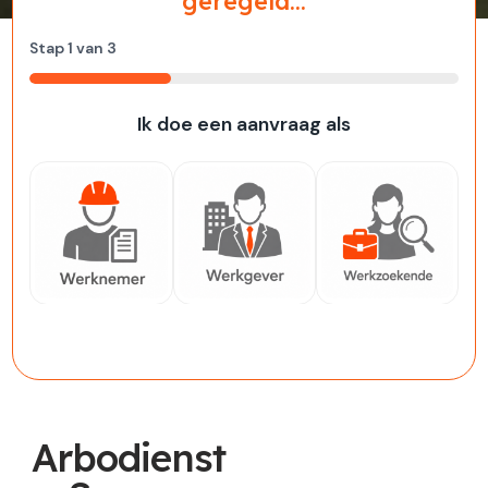
geregeld...
Stap
1
van
3
33%
Ik doe een aanvraag als
Werknemer
Werkgever
Werkzoekende
Arbodienst