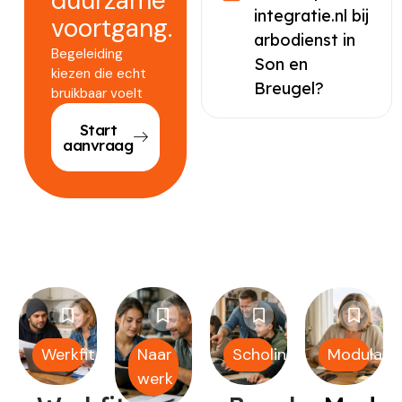
duurzame
integratie.nl bij
voortgang.
arbodienst in
Begeleiding
Son en
kiezen die echt
Breugel?
bruikbaar voelt
Start
aanvraag
Werkfit
Naar
Scholing
Modulair
werk