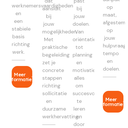
dat
past
werknemersvaardigheden
op
aansluit
bij
en
maat,
bij
jouw
een
afgestem
jouw
doelen.
stabiele
op
mogelijkheden.
Van
basis
jouw
Met
oriëntatie
richting
hulpvraag,
praktische
tot
werk.
tempo
begeleiding
planning
en
zet je
en
doelen.
concrete
motivatie:
Meer
stappen
alles
informatie
richting
om
sollicitatie
succesvol
Meer
en
te
informatie
duurzame
leren
werkhervatting.
en
door