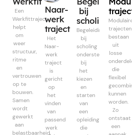
Werkfit
Begeleiding
Modul
Naar-
bij
trajec
Een
werk
Werkfittraject
scholing
Modulaire
helpt
traject
trajecten
Begeleiding
om
bestaan
Het
bij
weer
uit
Naar-
scholing
structuur,
losse
werk
ondersteunt
ritme
onderdele
traject
bij
en
die
is
het
vertrouwen
flexibel
gericht
kiezen
op te
gecombin
op
en
bouwen.
kunnen
het
starten
Samen
worden.
vinden
van
wordt
Zo
van
een
gewerkt
ontstaat
passend
opleiding
aan
een
werk
die
belastbaarheid,
aanpak