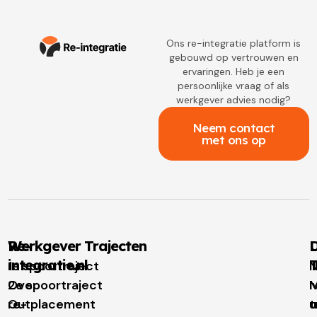
Ons re-integratie platform is
gebouwd op vertrouwen en
ervaringen. Heb je een
persoonlijke vraag of als
werkgever advies nodig?
Neem contact
met ons op
Re-
Werkgever Trajecten
D
integratie.nl
T
1e spoortraject
N
Over
2e spoortraject
M
I
re-
Outplacement
t
u