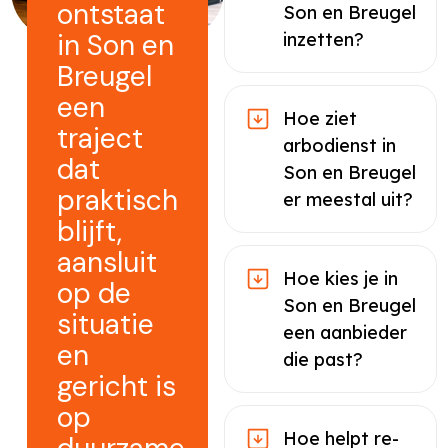
ontstaat
Son en Breugel
in Son en
inzetten?
Breugel
een
Hoe ziet
traject
arbodienst in
dat
Son en Breugel
praktisch
er meestal uit?
blijft,
aansluit
Hoe kies je in
op de
Son en Breugel
situatie
een aanbieder
en
die past?
gericht is
op
Hoe helpt re-