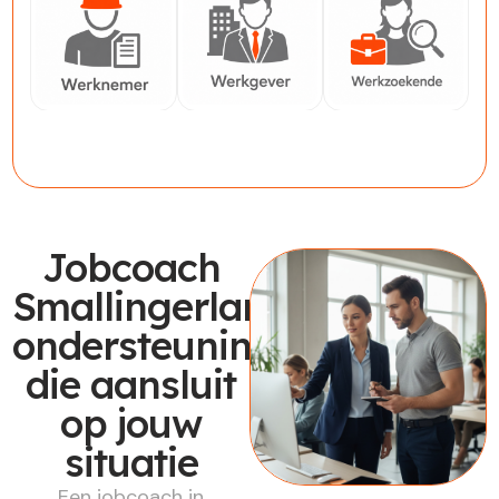
Werknemer
Werkgever
Werkzoekende
Jobcoach
Smallingerland:
ondersteuning
die aansluit
op jouw
situatie
Een jobcoach in