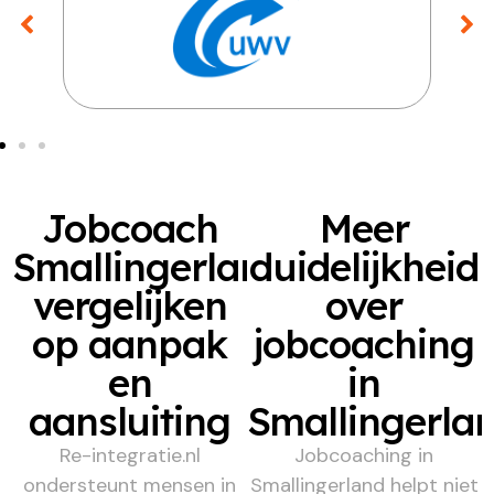
Jobcoach
Meer
Smallingerland
duidelijkheid
vergelijken
over
op aanpak
jobcoaching
en
in
aansluiting
Smallingerla
Re-integratie.nl
Jobcoaching in
ondersteunt mensen in
Smallingerland helpt niet