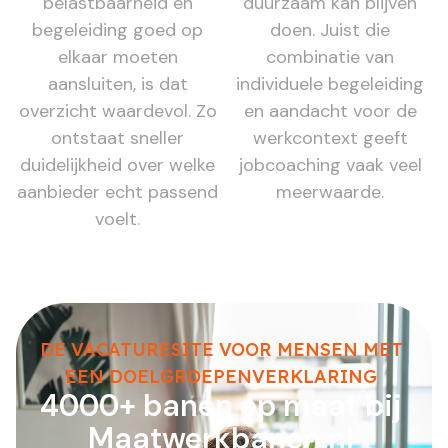
belastbaarheid en
duurzaam kan blijven
begeleiding goed op
doen. Juist die
elkaar moeten
combinatie van
aansluiten, is dat
individuele begeleiding
overzicht waardevol. Zo
en aandacht voor de
ontstaat sneller
werkcontext geeft
duidelijkheid over welke
jobcoaching vaak veel
aanbieder echt passend
meerwaarde.
voelt.
DE VACATURESITE VOOR MENSEN MET
EEN DOELGROEPENVERKLARING
4000+ banen op maat bij
Maatwerkbanen.nl