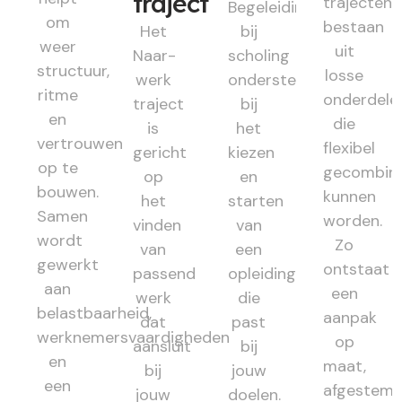
traject
trajecten
Begeleiding
om
bestaan
Het
bij
weer
uit
Naar-
scholing
structuur,
losse
werk
ondersteunt
ritme
onderdele
traject
bij
en
die
is
het
vertrouwen
flexibel
gericht
kiezen
op te
gecombin
op
en
bouwen.
kunnen
het
starten
Samen
worden.
vinden
van
wordt
Zo
van
een
gewerkt
ontstaat
passend
opleiding
aan
een
werk
die
belastbaarheid,
aanpak
dat
past
werknemersvaardigheden
op
aansluit
bij
en
maat,
bij
jouw
een
afgestem
jouw
doelen.