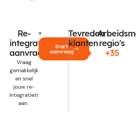
Re-
Tevreden
Arbeidsm
integratie
klanten
regio's
Start
aanvragen?
250+
+35
aanvraag
Vraag
gemakkelijk
en snel
jouw re-
integratietraject
aan.