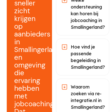
Welke
sneller
ondersteuning
zicht
kan horen bij
krijgen
jobcoaching in
op
Smallingerland?
aanbieders
in
Hoe vind je
Smallingerland
passende
en
begeleiding in
omgeving
Smallingerland?
die
ervaring
hebben
Waarom
zoeken via re-
met
integratie.nl in
jobcoaching.
Smallingerland?
Dat