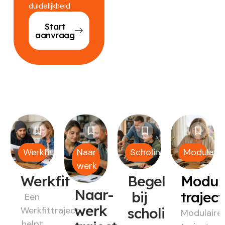
duidelijkheid
Start
aanvraag
Werkfit
Naar
Scholing
Modulair
werk
Werkfit
Begeleiding
Modul
Naar-
bij
trajec
Een
werk
Werkfittraject
scholing
Modulaire
helpt