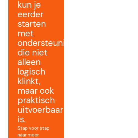
kun je
eerder
starten
met
ondersteuning
die niet
alleen
logisch
klinkt,
maar ook
praktisch
uitvoerbaar
is.
Stap voor stap
naar meer