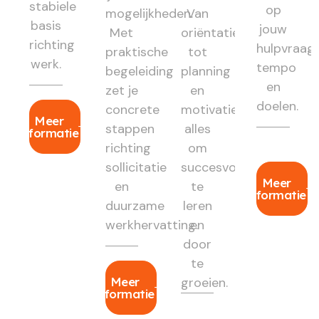
stabiele
op
mogelijkheden.
Van
basis
jouw
Met
oriëntatie
richting
hulpvraag,
praktische
tot
werk.
tempo
begeleiding
planning
en
zet je
en
doelen.
concrete
motivatie:
Meer
stappen
alles
informatie
richting
om
sollicitatie
succesvol
Meer
en
te
informatie
duurzame
leren
werkhervatting.
en
door
te
Meer
groeien.
informatie