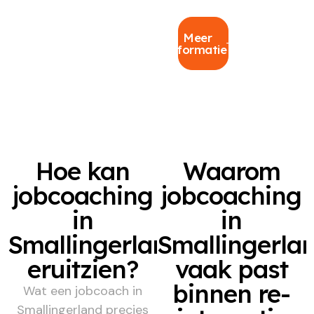
Meer
informatie
Hoe kan
Waarom
jobcoaching
jobcoaching
in
in
Smallingerland
Smallingerla
eruitzien?
vaak past
binnen re-
Wat een jobcoach in
Smallingerland precies