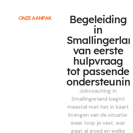
Begeleiding
ONZE AANPAK
in
Smallingerlan
van eerste
hulpvraag
tot passende
ondersteunin
Jobcoaching in
Smallingerland begint
meestal met het in kaart
brengen van de situatie:
waar loop je vast, wat
gaat al goed en welke