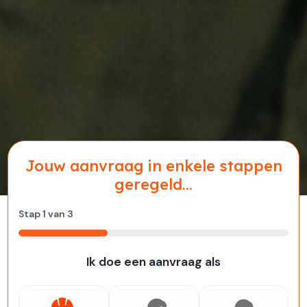
Jouw aanvraag in enkele stappen
geregeld...
Stap
1
van
3
33%
Ik doe een aanvraag als