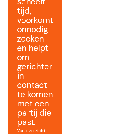
scheelt
tijd,
voorkomt
onnodig
zoeken
en helpt
om
gerichter
in
contact
te komen
met een
partij die
past.
Van overzicht