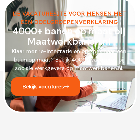
DE VACATURESITE VOOR MENSEN MET
EEN DOELGROEPENVERKLARING
4000+ banen op maat bij
Maatwerkbanen.nl
Klaar met re-integratie en op zoek naar een
baan op maat? Bekijk 4000+ vacatures bij
sociale werkgevers op maatwerkbanen.nl.
Bekijk vacatures