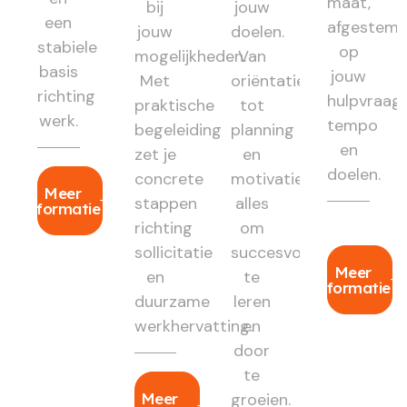
maat,
bij
jouw
een
afgestem
jouw
doelen.
stabiele
op
mogelijkheden.
Van
basis
jouw
Met
oriëntatie
richting
hulpvraag,
praktische
tot
werk.
tempo
begeleiding
planning
en
zet je
en
doelen.
concrete
motivatie:
Meer
stappen
alles
informatie
richting
om
sollicitatie
succesvol
Meer
en
te
informatie
duurzame
leren
werkhervatting.
en
door
te
Meer
groeien.