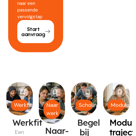
naar een
passende
vervolgstap
Start
aanvraag
Werkfit
Naar
Scholing
Modulair
werk
Werkfit
Begeleiding
Modul
Naar-
bij
trajec
Een