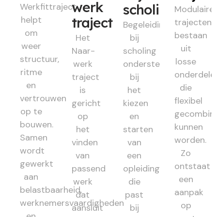
werk
Werkfittraject
scholing
Modulaire
helpt
traject
trajecten
Begeleiding
om
bestaan
Het
bij
weer
uit
Naar-
scholing
structuur,
losse
werk
ondersteunt
ritme
onderdele
traject
bij
en
die
is
het
vertrouwen
flexibel
gericht
kiezen
op te
gecombin
op
en
bouwen.
kunnen
het
starten
Samen
worden.
vinden
van
wordt
Zo
van
een
gewerkt
ontstaat
passend
opleiding
aan
een
werk
die
belastbaarheid,
aanpak
dat
past
werknemersvaardigheden
op
aansluit
bij
en