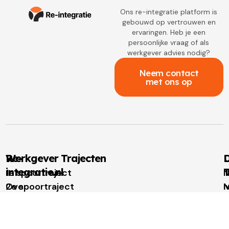
Ons re-integratie platform is
gebouwd op vertrouwen en
ervaringen. Heb je een
persoonlijke vraag of als
werkgever advies nodig?
Neem contact
met ons op
Re-
Werkgever Trajecten
D
integratie.nl
T
1e spoortraject
N
Over
2e spoortraject
M
I
re-
Outplacement
t
u
integratie.nl
Loopbaanbegeleiding
W
W
Voor
t
u