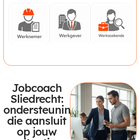
Werknemer
Werkgever
Werkzoekende
Jobcoach
Sliedrecht:
ondersteuning
die aansluit
op jouw