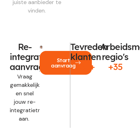
juiste aanbieder te
vinden.
Re-
Tevreden
Arbeidsm
integratie
klanten
regio's
Start
aanvragen?
250+
+35
aanvraag
Vraag
gemakkelijk
en snel
jouw re-
integratietraject
aan.