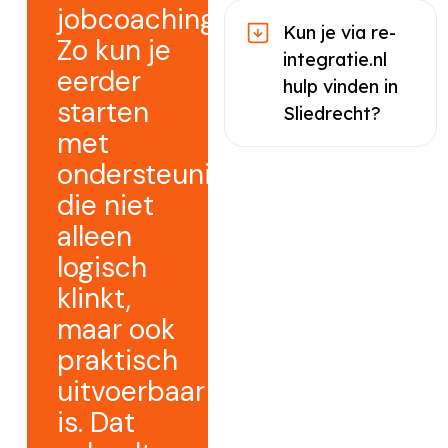
jobcoaching.
Kun je via re-
Zo kun je
integratie.nl
eerder
hulp vinden in
starten
Sliedrecht?
met
ondersteuning
die niet
alleen
logisch
klinkt,
maar ook
praktisch
uitvoerbaar
is. Dat