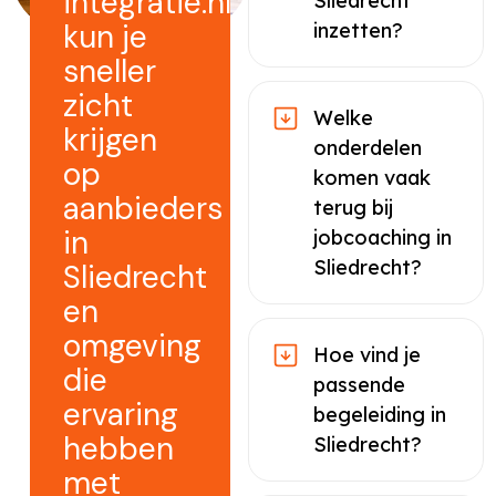
integratie.nl
Sliedrecht
kun je
inzetten?
sneller
zicht
Welke
krijgen
onderdelen
op
komen vaak
aanbieders
terug bij
in
jobcoaching in
Sliedrecht?
Sliedrecht
en
omgeving
Hoe vind je
die
passende
ervaring
begeleiding in
hebben
Sliedrecht?
met