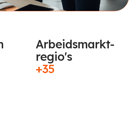
n
Arbeidsmarkt-
regio's
+35