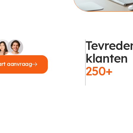
Tevrede
klanten
art aanvraag
250+