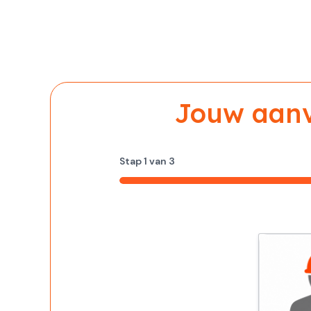
Jouw aanvr
Stap
1
van
3
33%