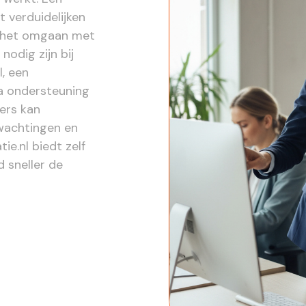
 verduidelijken
n het omgaan met
nodig zijn bij
l, een
ra ondersteuning
ers kan
wachtingen en
ie.nl biedt zelf
d sneller de