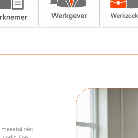
er
Werkgever
Werkzoekende
 meestal niet
k werkt. Een