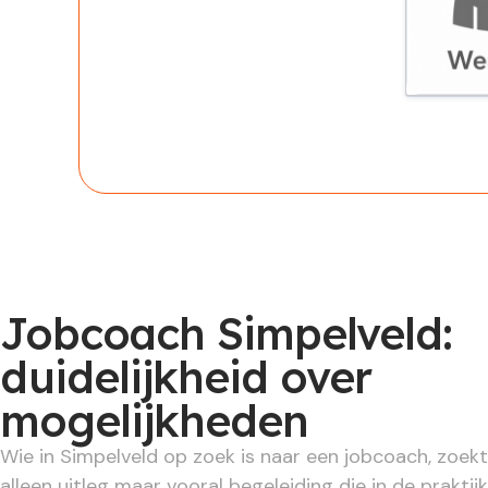
Werknem
Jobcoach Simpelveld:
duidelijkheid over
mogelijkheden
Wie in Simpelveld op zoek is naar een jobcoach, zoekt
alleen uitleg maar vooral begeleiding die in de praktij