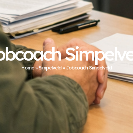
obcoach Simpelve
Home
»
Simpelveld
»
Jobcoach Simpelveld