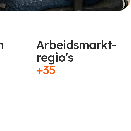
n
Arbeidsmarkt-
regio's
+35