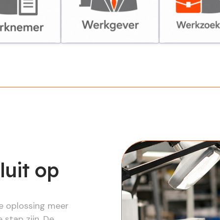
er
Werkgever
Werkzoekende
luit op
re oplossing meer
 stap zijn. De