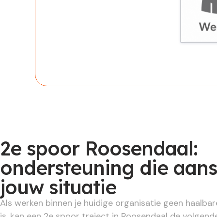
Werknem
2e spoor Roosendaal:
ondersteuning die aans
jouw situatie
Als werken binnen je huidige organisatie geen haalba
is, kan een 2e spoor traject in Roosendaal de volgende