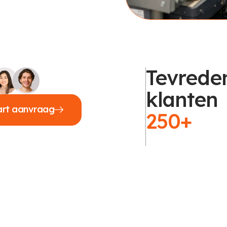
Tevrede
klanten
art aanvraag
250+