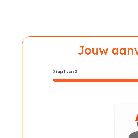
Jouw aanvr
Stap
1
van
3
33%