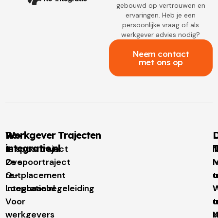
gebouwd op vertrouwen en
ervaringen. Heb je een
persoonlijke vraag of als
werkgever advies nodig?
Neem contact
met ons op
Re-
Werkgever Trajecten
D
integratie.nl
T
1e spoortraject
N
Over
2e spoortraject
M
I
re-
Outplacement
t
u
integratie.nl
Loopbaanbegeleiding
W
W
Voor
t
u
werkgevers
N