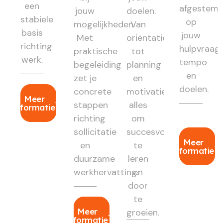
een
afgestem
jouw
doelen.
stabiele
op
mogelijkheden.
Van
basis
jouw
Met
oriëntatie
richting
hulpvraag,
praktische
tot
werk.
tempo
begeleiding
planning
en
zet je
en
doelen.
concrete
motivatie:
Meer
stappen
alles
informatie
richting
om
sollicitatie
succesvol
Meer
en
te
informatie
duurzame
leren
werkhervatting.
en
door
te
Meer
groeien.
informatie