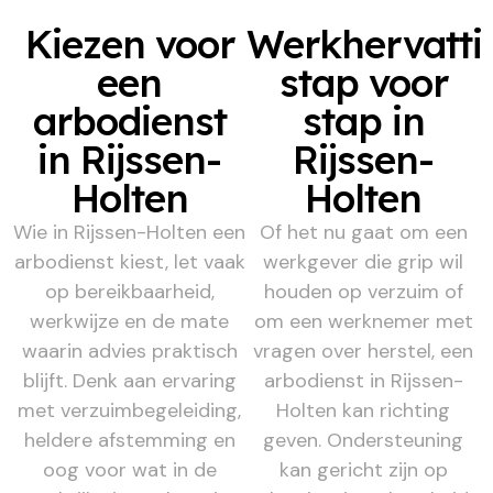
Kiezen voor
Werkhervatti
een
stap voor
arbodienst
stap in
in Rijssen-
Rijssen-
Holten
Holten
Wie in Rijssen-Holten een
Of het nu gaat om een
arbodienst kiest, let vaak
werkgever die grip wil
op bereikbaarheid,
houden op verzuim of
werkwijze en de mate
om een werknemer met
waarin advies praktisch
vragen over herstel, een
blijft. Denk aan ervaring
arbodienst in Rijssen-
met verzuimbegeleiding,
Holten kan richting
heldere afstemming en
geven. Ondersteuning
oog voor wat in de
kan gericht zijn op