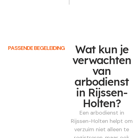
Wat kun je
PASSENDE BEGELEIDING
verwachten
van
arbodienst
in Rijssen-
Holten?
Een arbodienst in
Rijssen-Holten helpt om
verzuim niet alleen te
registreren, maar ook