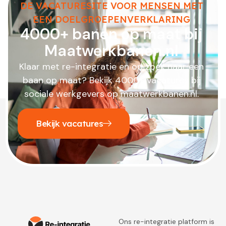
DE VACATURESITE VOOR MENSEN MET
EEN DOELGROEPENVERKLARING
4000+ banen op maat bij
Maatwerkbanen.nl
Klaar met re-integratie en op zoek naar een
baan op maat? Bekijk 4000+ vacatures bij
sociale werkgevers op maatwerkbanen.nl.
Bekijk vacatures
Ons re-integratie platform is