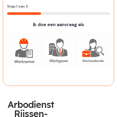
Stap
1
van
3
33%
Ik doe een aanvraag als
Werknemer
Werkgever
Werkzoekende
Arbodienst
Rijssen-