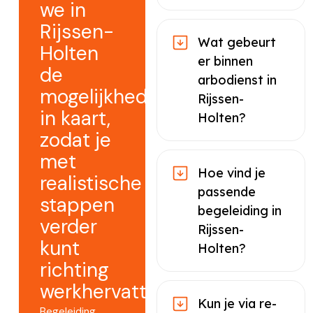
we in
Rijssen-
Wat gebeurt
Holten
er binnen
de
arbodienst in
mogelijkheden
Rijssen-
in kaart,
Holten?
zodat je
met
Hoe vind je
realistische
passende
stappen
begeleiding in
verder
Rijssen-
kunt
Holten?
richting
werkhervatting.
Kun je via re-
Begeleiding