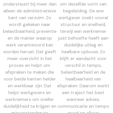
ondersteunt bij meer dan
om dezelfde vorm van
alleen de administratieve
begeleiding. De ene
kant van verzuim. Zo
werkgever zoekt vooral
wordt gekeken naar
structuur en snelheid,
belastbaarheid, preventie
terwijl een werknemer
en de manier waarop
juist behoefte heeft aan
werk verantwoord kan
duidelijke uitleg en
worden hervat. Dat geeft
haalbare opbouw. Zo
meer overzicht in het
blijft er aandacht voor
proces en helpt om
verschil in tempo,
afspraken te maken die
belastbaarheid en de
voor beide kanten helder
haalbaarheid van
en werkbaar zijn. Dat
afspraken. Daarom werkt
helpt werkgevers en
een traject het best
werknemers om sneller
wanneer advies,
duidelijkheid te krijgen en
communicatie en tempo
misverstanden te
goed op elkaar