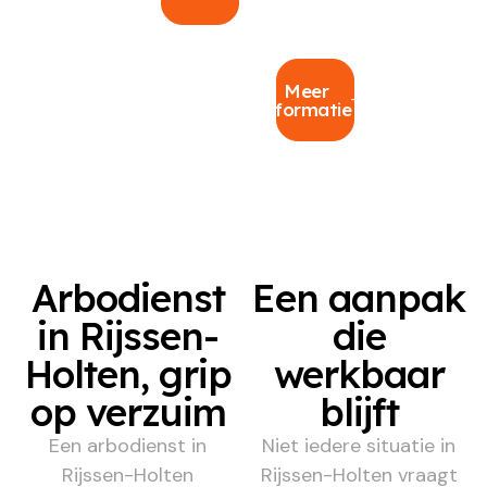
Meer
informatie
Arbodienst
Een aanpak
in Rijssen-
die
Holten, grip
werkbaar
op verzuim
blijft
Een arbodienst in
Niet iedere situatie in
Rijssen-Holten
Rijssen-Holten vraagt