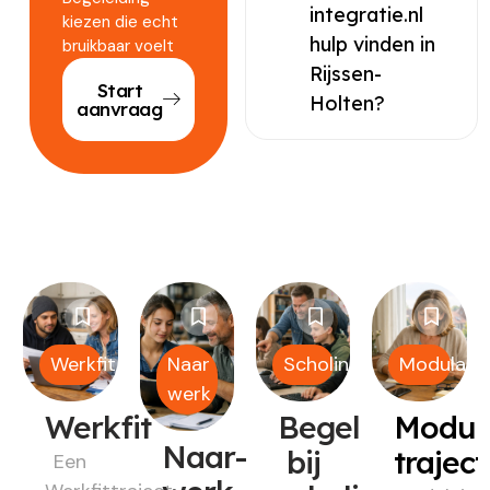
integratie.nl
kiezen die echt
hulp vinden in
bruikbaar voelt
Rijssen-
Start
Holten?
aanvraag
Werkfit
Naar
Scholing
Modulair
werk
Werkfit
Begeleiding
Modul
Naar-
bij
trajec
Een