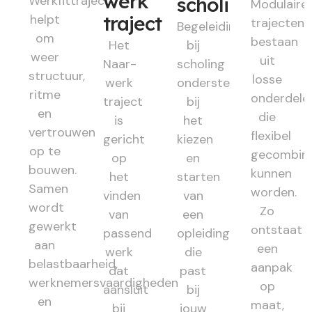
werk
Werkfittraject
scholing
Modulaire
helpt
traject
trajecten
Begeleiding
om
bestaan
Het
bij
weer
uit
Naar-
scholing
structuur,
losse
werk
ondersteunt
ritme
onderdele
traject
bij
en
die
is
het
vertrouwen
flexibel
gericht
kiezen
op te
gecombin
op
en
bouwen.
kunnen
het
starten
Samen
worden.
vinden
van
wordt
Zo
van
een
gewerkt
ontstaat
passend
opleiding
aan
een
werk
die
belastbaarheid,
aanpak
dat
past
werknemersvaardigheden
op
aansluit
bij
en
maat,
bij
jouw