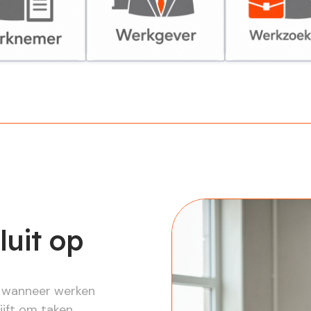
er
Werkgever
Werkzoekende
luit op
n wanneer werken
ijft om taken,