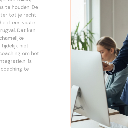
ns te houden. De
ter tot je recht
heid, een vaste
rugval. Dat kan
ichamelijke
ijdelijk niet
bcoaching om het
tegratie.nl is
bcoaching te