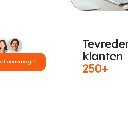
Tevrede
klanten
art aanvraag
250+