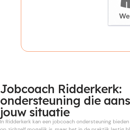
Werknem
Jobcoach Ridderkerk:
ondersteuning die aans
jouw situatie
In Ridderkerk kan een jobcoach ondersteuning biede
op zichzelf mogelijk is, maar het in de praktijk lastig bl