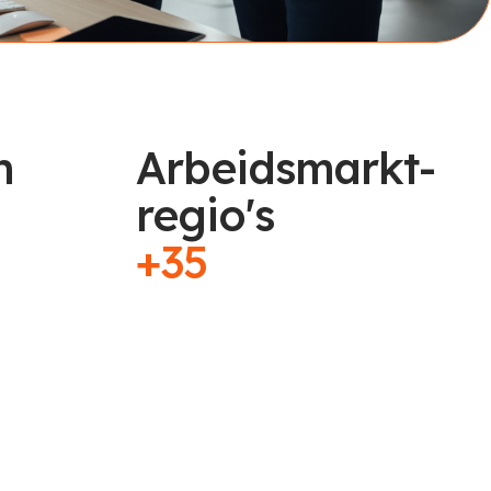
n
Arbeidsmarkt-
regio's
+35