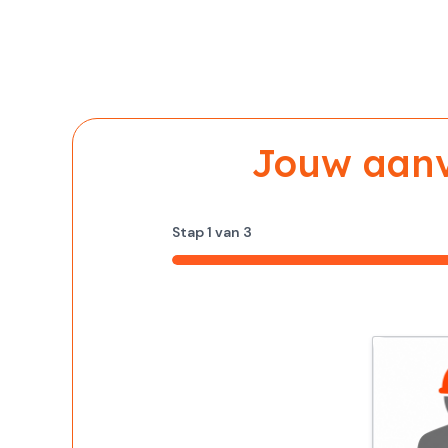
Jouw aanvr
Stap
1
van
3
33%