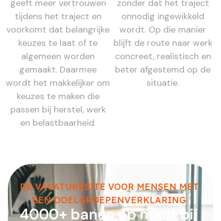
geeft meer vertrouwen
zonder dat het traject
tijdens het traject en
onnodig ingewikkeld
voorkomt dat belangrijke
wordt. Op die manier
keuzes te laat of te
blijft de route naar werk
algemeen worden
concreet, realistisch en
gemaakt. Daarmee
beter afgestemd op de
wordt het makkelijker om
situatie.
keuzes te maken die
passen bij herstel, werk
en belastbaarheid.
DE VACATURESITE VOOR MENSEN MET
EEN DOELGROEPENVERKLARING
4000+ banen op maat bij