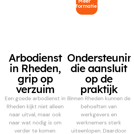
Meer
informatie
Arbodienst
Ondersteuni
in Rheden,
die aansluit
grip op
op de
verzuim
praktijk
Een goede arbodienst in
Binnen Rheden kunnen de
Rheden kijkt niet alleen
behoeften van
naar uitval, maar ook
werkgevers en
naar wat nodig is om
werknemers sterk
verder te komen.
uiteenlopen. Daardoor