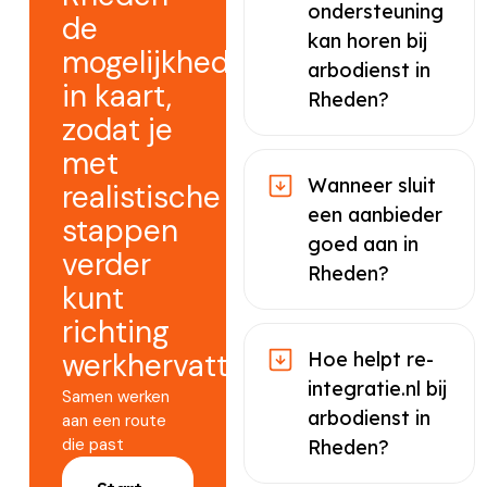
ondersteuning
de
kan horen bij
mogelijkheden
arbodienst in
in kaart,
Rheden?
zodat je
met
Wanneer sluit
realistische
een aanbieder
stappen
goed aan in
verder
Rheden?
kunt
richting
werkhervatting.
Hoe helpt re-
integratie.nl bij
Samen werken
arbodienst in
aan een route
die past
Rheden?