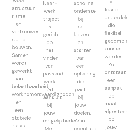
weer
uit
Naar-
scholing
structuur,
losse
werk
ondersteunt
ritme
onderdele
traject
bij
en
die
is
het
vertrouwen
flexibel
gericht
kiezen
op te
gecombin
op
en
bouwen.
kunnen
het
starten
Samen
worden.
vinden
van
wordt
Zo
van
een
gewerkt
ontstaat
passend
opleiding
aan
een
werk
die
belastbaarheid,
aanpak
dat
past
werknemersvaardigheden
op
aansluit
bij
en
maat,
bij
jouw
een
afgestem
jouw
doelen.
stabiele
op
mogelijkheden.
Van
basis
jouw
Met
oriëntatie