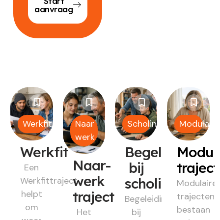
Start
aanvraag
Werkfit
Naar
Scholing
Modulair
werk
Werkfit
Begeleiding
Modul
Naar-
bij
trajec
Een
werk
Werkfittraject
scholing
Modulaire
helpt
traject
trajecten
Begeleiding
om
bestaan
Het
bij