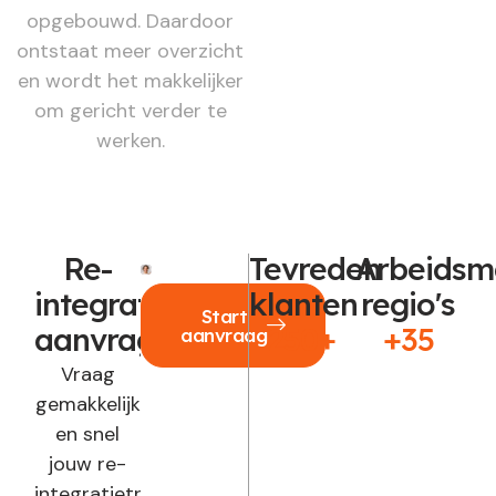
opgebouwd. Daardoor
ontstaat meer overzicht
en wordt het makkelijker
om gericht verder te
werken.
Re-
Tevreden
Arbeidsm
integratie
klanten
regio's
Start
aanvragen?
250+
+35
aanvraag
Vraag
gemakkelijk
en snel
jouw re-
integratietraject