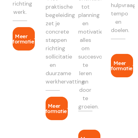
richting
hulpvraag,
praktische
tot
werk.
tempo
begeleiding
planning
en
zet je
en
doelen.
concrete
motivatie:
Meer
stappen
alles
informatie
richting
om
sollicitatie
succesvol
Meer
en
te
informatie
duurzame
leren
werkhervatting.
en
door
te
Meer
groeien.
informatie