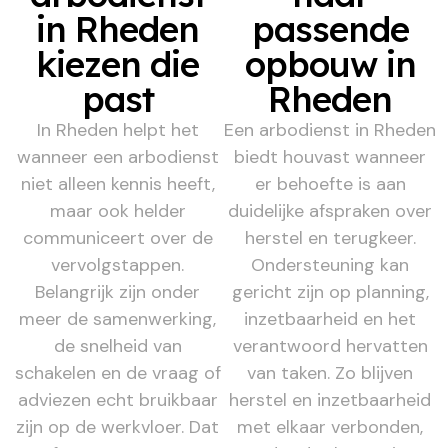
in Rheden
passende
kiezen die
opbouw in
past
Rheden
In Rheden helpt het
Een arbodienst in Rheden
wanneer een arbodienst
biedt houvast wanneer
niet alleen kennis heeft,
er behoefte is aan
maar ook helder
duidelijke afspraken over
communiceert over de
herstel en terugkeer.
vervolgstappen.
Ondersteuning kan
Belangrijk zijn onder
gericht zijn op planning,
meer de samenwerking,
inzetbaarheid en het
de snelheid van
verantwoord hervatten
schakelen en de vraag of
van taken. Zo blijven
adviezen echt bruikbaar
herstel en inzetbaarheid
zijn op de werkvloer. Dat
met elkaar verbonden,