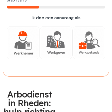
Stap
1
van
3
33%
Ik doe een aanvraag als
Werknemer
Werkgever
Werkzoekende
Arbodienst
in Rheden:
hulp richting