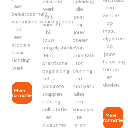
passend
opleiding
aan
een
werk
die
belastbaarheid,
aanpak
dat
past
werknemersvaardigheden
op
aansluit
bij
en
maat,
bij
jouw
een
afgestem
jouw
doelen.
stabiele
op
mogelijkheden.
Van
basis
jouw
Met
oriëntatie
richting
hulpvraag,
praktische
tot
werk.
tempo
begeleiding
planning
en
zet je
en
doelen.
concrete
motivatie:
Meer
stappen
alles
informatie
richting
om
sollicitatie
succesvol
Meer
en
te
informatie
duurzame
leren