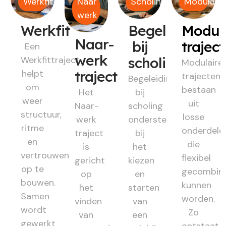
Werkfit
Naar
Scholing
Modulair
werk
Werkfit
Begeleiding
Modul
Naar-
bij
trajec
Een
werk
Werkfittraject
scholing
Modulaire
helpt
traject
trajecten
Begeleiding
om
bestaan
Het
bij
weer
uit
Naar-
scholing
structuur,
losse
werk
ondersteunt
ritme
onderdele
traject
bij
en
die
is
het
vertrouwen
flexibel
gericht
kiezen
op te
gecombin
op
en
bouwen.
kunnen
het
starten
Samen
worden.
vinden
van
wordt
Zo
van
een
gewerkt
ontstaat