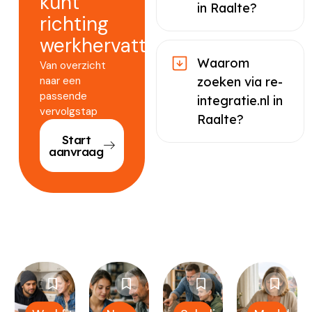
kunt
in Raalte?
richting
werkhervatting.
Waarom
Van overzicht
naar een
zoeken via re-
passende
integratie.nl in
vervolgstap
Raalte?
Start
aanvraag