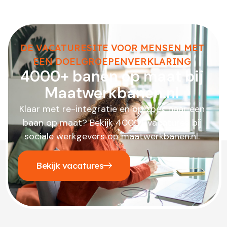
DE VACATURESITE VOOR MENSEN MET
EEN DOELGROEPENVERKLARING
4000+ banen op maat bij
Maatwerkbanen.nl
Klaar met re-integratie en op zoek naar een
baan op maat? Bekijk 4000+ vacatures bij
sociale werkgevers op maatwerkbanen.nl.
Bekijk vacatures