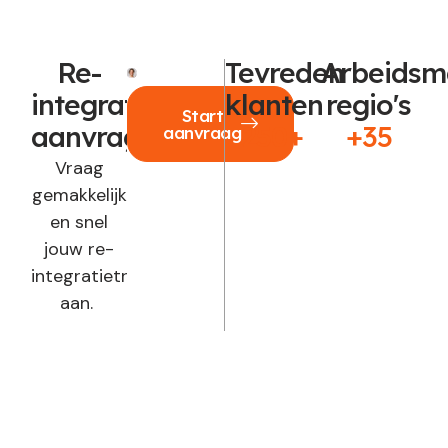
Re-
Tevreden
Arbeidsm
integratie
klanten
regio's
Start
aanvragen?
250+
+35
aanvraag
Vraag
gemakkelijk
en snel
jouw re-
integratietraject
aan.