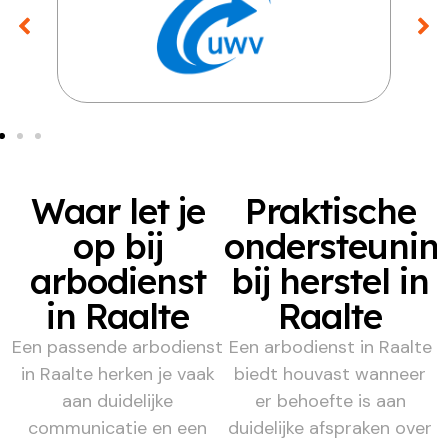
Waar let je
Praktische
op bij
ondersteunin
arbodienst
bij herstel in
in Raalte
Raalte
Een passende arbodienst
Een arbodienst in Raalte
in Raalte herken je vaak
biedt houvast wanneer
aan duidelijke
er behoefte is aan
communicatie en een
duidelijke afspraken over