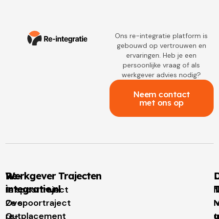
Ons re-integratie platform is
gebouwd op vertrouwen en
ervaringen. Heb je een
persoonlijke vraag of als
werkgever advies nodig?
Neem contact
met ons op
Re-
Werkgever Trajecten
D
integratie.nl
T
1e spoortraject
N
Over
2e spoortraject
M
I
re-
Outplacement
t
u