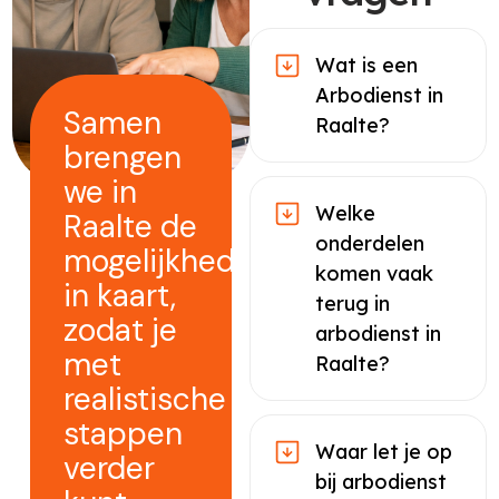
Wat is een
Arbodienst in
Samen
Raalte?
brengen
we in
Welke
Raalte de
onderdelen
mogelijkheden
komen vaak
in kaart,
terug in
zodat je
arbodienst in
met
Raalte?
realistische
stappen
Waar let je op
verder
bij arbodienst