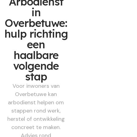
Arbodienst
in
Overbetuwe:
hulp richting
een
haalbare
volgende
stap
Voor inwoners van
Overbetuwe kan
arbodienst helpen om
stappen rond werk,
herstel of ontwikkeling
concreet te maken.
Advies rond