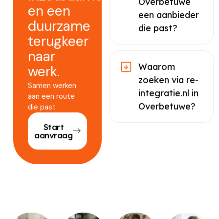
Overbetuwe
en een
een aanbieder
duurzame
die past?
terugkeer
naar
Waarom
werk.
zoeken via re-
Samen werken
integratie.nl in
aan een route
Overbetuwe?
die past
Start
aanvraag