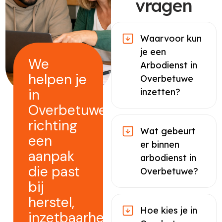
vragen
Waarvoor kun
je een
We
Arbodienst in
helpen je
Overbetuwe
in
inzetten?
Overbetuwe
richting
Wat gebeurt
een
er binnen
aanpak
arbodienst in
die past
Overbetuwe?
bij
herstel,
Hoe kies je in
inzetbaarheid