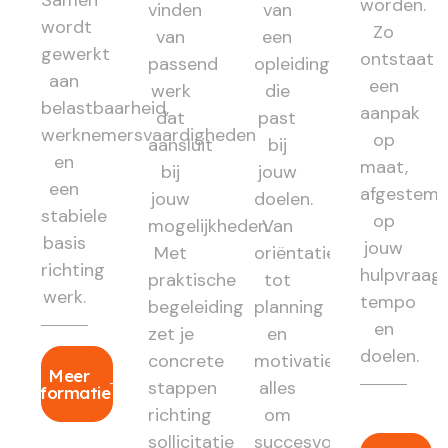
worden.
vinden
van
wordt
Zo
van
een
gewerkt
ontstaat
passend
opleiding
aan
een
werk
die
belastbaarheid,
aanpak
dat
past
werknemersvaardigheden
op
aansluit
bij
en
maat,
bij
jouw
een
afgestem
jouw
doelen.
stabiele
op
mogelijkheden.
Van
basis
jouw
Met
oriëntatie
richting
hulpvraag,
praktische
tot
werk.
tempo
begeleiding
planning
en
zet je
en
doelen.
concrete
motivatie:
Meer
stappen
alles
informatie
richting
om
sollicitatie
succesvol