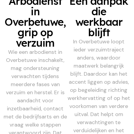
Arbodienst
Een aanpak
in
die
Overbetuwe,
werkbaar
grip op
blijft
verzuim
In Overbetuwe loopt
ieder verzuimtraject
Wie een arbodienst in
anders, waardoor
Overbetuwe inschakelt,
maatwerk belangrijk
mag ondersteuning
blijft. Daardoor kan het
verwachten tijdens
accent liggen op advies,
meerdere fases van
op begeleiding richting
verzuim en herstel. Er is
werkhervatting of op het
aandacht voor
voorkomen van verdere
inzetbaarheid, contact
uitval. Dat helpt om
met de bedrijfsarts en de
verwachtingen te
vraag welke stappen
verduidelijken en het
verantwoord zijn. Dat