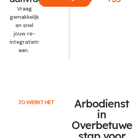
Vraag
gemakkelijk
en snel
jouw re-
integratietraject
aan.
Arbodienst
ZO WERKT HET
in
Overbetuwe
stap voor