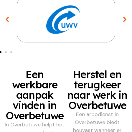
Een
Herstel en
werkbare
terugkeer
aanpak
naar werk in
vinden in
Overbetuwe
Overbetuwe
Een arbodienst in
Overbetuwe biedt
In Overbetuwe helpt het
houvast wanneer er