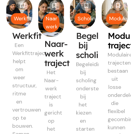
Werkfit
Naar
Scholing
Modulair
werk
Werkfit
Begeleiding
Modul
Naar-
bij
trajec
Een
werk
Werkfittraject
scholing
Modulaire
helpt
traject
trajecten
Begeleiding
om
bestaan
Het
bij
weer
uit
Naar-
scholing
structuur,
losse
werk
ondersteunt
ritme
onderdele
traject
bij
en
die
is
het
vertrouwen
flexibel
gericht
kiezen
op te
gecombin
op
en
bouwen.
kunnen
het
starten
Samen