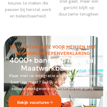
snel gaat, maar wel
keuzes te maken die
gericht blijft op
passen bij herstel, werk
duurzame terugkeer.
en belastbaarheid.
DE VACATURESITE VOOR MENSEN MET
EEN DOELGROEPENVERKLARING
4000+ banen op maat bij
Maatwerkbanen.nl
Klaar met re-integratie en op zoek naar een
baan op maat? Bekijk 4000+ vacatures bij
sociale werkgevers op maatwerkbanen.nl.
Bekijk vacatures