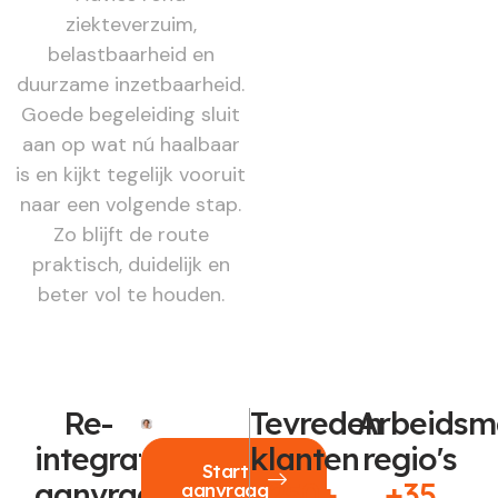
ziekteverzuim,
belastbaarheid en
duurzame inzetbaarheid.
Goede begeleiding sluit
aan op wat nú haalbaar
is en kijkt tegelijk vooruit
naar een volgende stap.
Zo blijft de route
praktisch, duidelijk en
beter vol te houden.
Re-
Tevreden
Arbeidsm
integratie
klanten
regio's
Start
aanvragen?
250+
+35
aanvraag