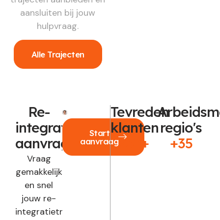
aansluiten bij jouw
hulpvraag.
Alle Trajecten
Re-
Tevreden
Arbeidsm
integratie
klanten
regio's
Start
aanvragen?
250+
+35
aanvraag
Vraag
gemakkelijk
en snel
jouw re-
integratietraject