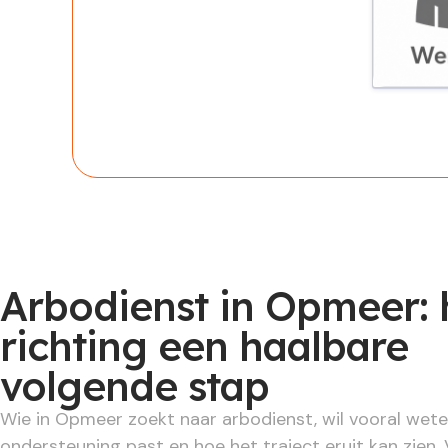
Werknem
Arbodienst in Opmeer: 
richting een haalbare
volgende stap
Wie in Opmeer zoekt naar arbodienst, wil vooral wet
ondersteuning past en hoe het traject eruit kan zien.