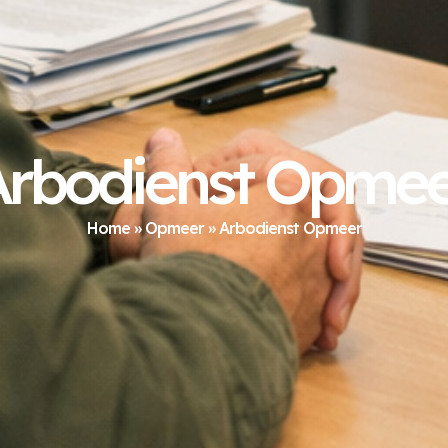
Arbodienst Opmee
Home
»
Opmeer
»
Arbodienst Opmeer