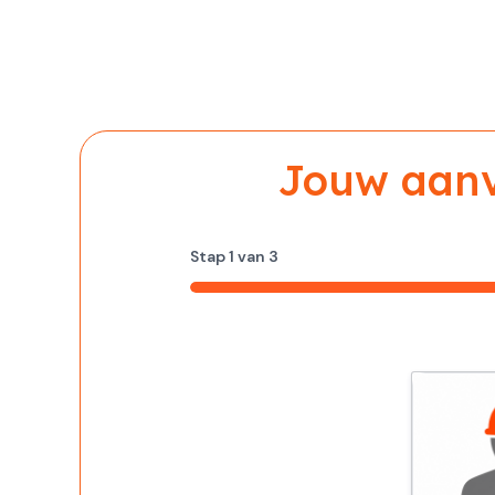
Jouw aanvr
Stap
1
van
3
33%