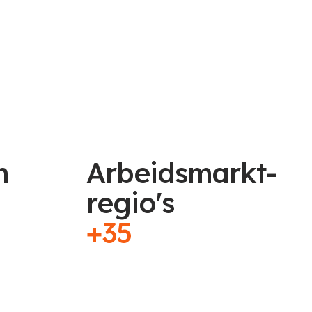
n
Arbeidsmarkt-
regio's
+35