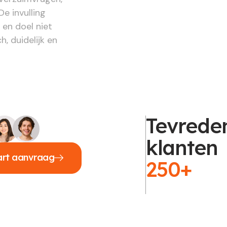
De invulling
 en doel niet
h, duidelijk en
Tevrede
klanten
art aanvraag
250+