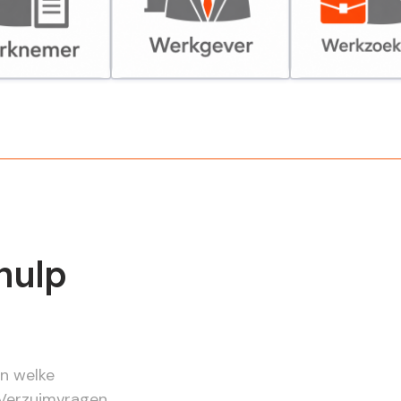
er
Werkgever
Werkzoekende
hulp
en welke
 Verzuimvragen,