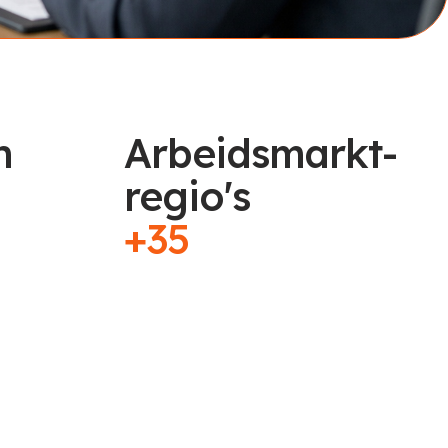
n
Arbeidsmarkt-
regio's
+35