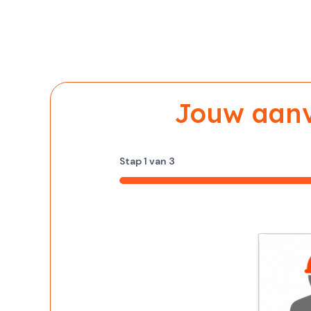
Jouw aanvr
Stap
1
van
3
33%