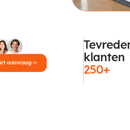
Tevrede
klanten
art aanvraag
250+