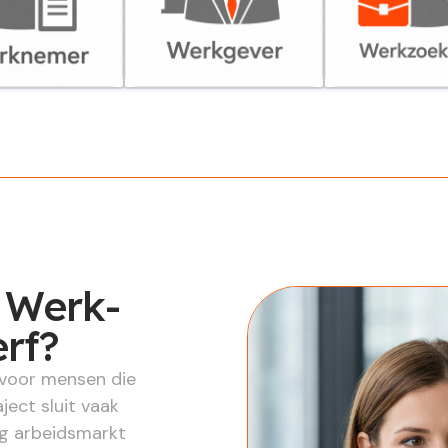
er
Werkgever
Werkzoekende
 Werk-
erf?
 voor mensen die
ject sluit vaak
ng arbeidsmarkt