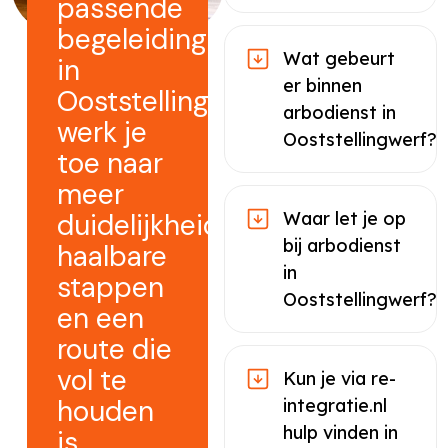
passende
begeleiding
Wat gebeurt
in
er binnen
Ooststellingwerf
arbodienst in
werk je
Ooststellingwerf?
toe naar
meer
duidelijkheid,
Waar let je op
bij arbodienst
haalbare
in
stappen
Ooststellingwerf?
en een
route die
vol te
Kun je via re-
houden
integratie.nl
hulp vinden in
is.