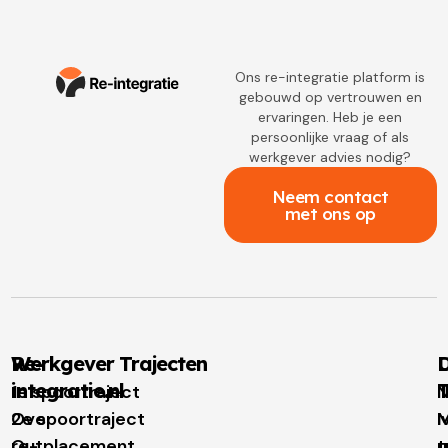
Ons re-integratie platform is
gebouwd op vertrouwen en
ervaringen. Heb je een
persoonlijke vraag of als
werkgever advies nodig?
Neem contact
met ons op
Re-
Werkgever Trajecten
D
integratie.nl
T
1e spoortraject
N
Over
2e spoortraject
M
I
re-
Outplacement
t
u