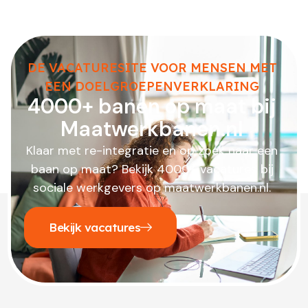
DE VACATURESITE VOOR MENSEN MET
EEN DOELGROEPENVERKLARING
4000+ banen op maat bij
Maatwerkbanen.nl
Klaar met re-integratie en op zoek naar een
baan op maat? Bekijk 4000+ vacatures bij
sociale werkgevers op maatwerkbanen.nl.
Bekijk vacatures