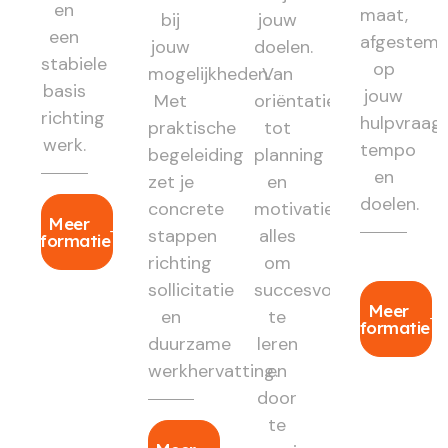
en
maat,
bij
jouw
een
afgestem
jouw
doelen.
stabiele
op
mogelijkheden.
Van
basis
jouw
Met
oriëntatie
richting
hulpvraag,
praktische
tot
werk.
tempo
begeleiding
planning
en
zet je
en
doelen.
concrete
motivatie:
Meer
stappen
alles
informatie
richting
om
sollicitatie
succesvol
Meer
en
te
informatie
duurzame
leren
werkhervatting.
en
door
te