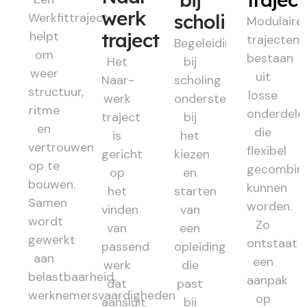
werk
Werkfittraject
scholing
Modulaire
helpt
traject
trajecten
Begeleiding
om
bestaan
Het
bij
weer
uit
Naar-
scholing
structuur,
losse
werk
ondersteunt
ritme
onderdele
traject
bij
en
die
is
het
vertrouwen
flexibel
gericht
kiezen
op te
gecombin
op
en
bouwen.
kunnen
het
starten
Samen
worden.
vinden
van
wordt
Zo
van
een
gewerkt
ontstaat
passend
opleiding
aan
een
werk
die
belastbaarheid,
aanpak
dat
past
werknemersvaardigheden
op
aansluit
bij