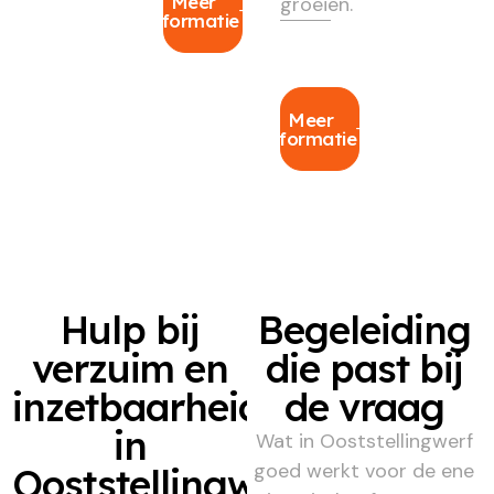
Meer
groeien.
informatie
Meer
informatie
Hulp bij
Begeleiding
verzuim en
die past bij
inzetbaarheid
de vraag
in
Wat in Ooststellingwerf
goed werkt voor de ene
Ooststellingwerf