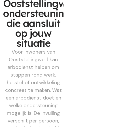
Ooststellingwerf:
ondersteuning
die aansluit
op jouw
situatie
Voor inwoners van
Ooststellingwerf kan
arbodienst helpen om
stappen rond werk,
herstel of ontwikkeling
concreet te maken. Wat
een arbodienst doet en
welke ondersteuning
mogelijk is. De invulling
verschilt per persoon,