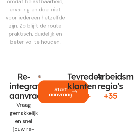
omdat belastbaarheid,
ervaring en doel niet
voor iedereen hetzelfde
zijn. Zo blijft de route
praktisch, duidelijk en
beter vol te houden.
Re-
Tevreden
Arbeidsm
integratie
klanten
regio's
Start
aanvragen?
250+
+35
aanvraag
Vraag
gemakkelijk
en snel
jouw re-