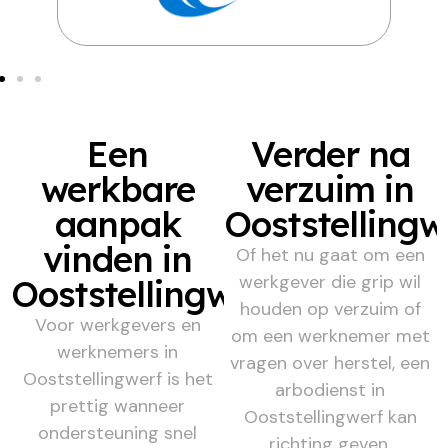
Een
Verder na
werkbare
verzuim in
aanpak
Ooststellingw
vinden in
Of het nu gaat om een
werkgever die grip wil
Ooststellingwerf
houden op verzuim of
Voor werkgevers en
om een werknemer met
werknemers in
vragen over herstel, een
Ooststellingwerf is het
arbodienst in
prettig wanneer
Ooststellingwerf kan
ondersteuning snel
richting geven.