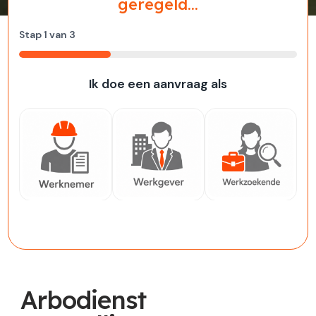
geregeld...
Stap
1
van
3
33%
Ik doe een aanvraag als
Werknemer
Werkgever
Werkzoekende
Arbodienst