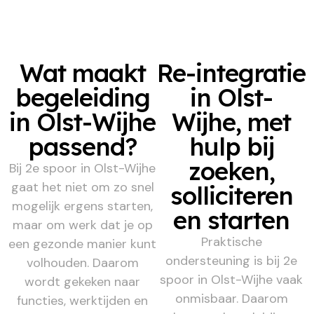
Wat maakt
Re-integratie
begeleiding
in Olst-
in Olst-Wijhe
Wijhe, met
passend?
hulp bij
zoeken,
Bij 2e spoor in Olst-Wijhe
gaat het niet om zo snel
solliciteren
mogelijk ergens starten,
en starten
maar om werk dat je op
Praktische
een gezonde manier kunt
ondersteuning is bij 2e
volhouden. Daarom
spoor in Olst-Wijhe vaak
wordt gekeken naar
onmisbaar. Daarom
functies, werktijden en