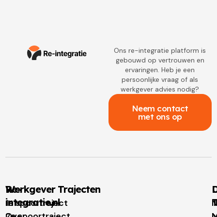
Ons re-integratie platform is
gebouwd op vertrouwen en
ervaringen. Heb je een
persoonlijke vraag of als
werkgever advies nodig?
Neem contact
met ons op
Re-
Werkgever Trajecten
D
integratie.nl
T
1e spoortraject
N
Over
2e spoortraject
M
I