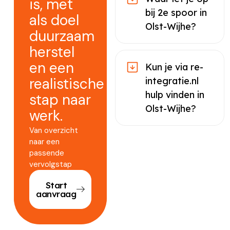
is, met
bij 2e spoor in
als doel
Olst-Wijhe?
duurzaam
herstel
en een
Kun je via re-
realistische
integratie.nl
hulp vinden in
stap naar
Olst-Wijhe?
werk.
Van overzicht
naar een
passende
vervolgstap
Start
aanvraag