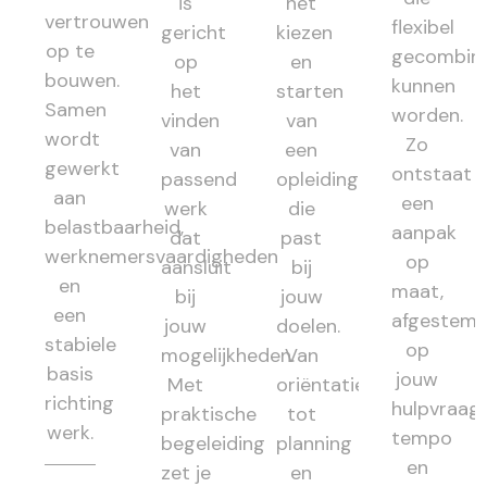
is
het
vertrouwen
flexibel
gericht
kiezen
op te
gecombin
op
en
bouwen.
kunnen
het
starten
Samen
worden.
vinden
van
wordt
Zo
van
een
gewerkt
ontstaat
passend
opleiding
aan
een
werk
die
belastbaarheid,
aanpak
dat
past
werknemersvaardigheden
op
aansluit
bij
en
maat,
bij
jouw
een
afgestem
jouw
doelen.
stabiele
op
mogelijkheden.
Van
basis
jouw
Met
oriëntatie
richting
hulpvraag,
praktische
tot
werk.
tempo
begeleiding
planning
en
zet je
en