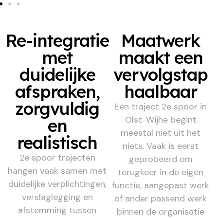
Re-integratie
Maatwerk
met
maakt een
duidelijke
vervolgstap
afspraken,
haalbaar
zorgvuldig
Een traject 2e spoor in
Olst-Wijhe begint
en
meestal niet uit het
realistisch
niets. Vaak is eerst
2e spoor trajecten
geprobeerd om
hangen vaak samen met
terugkeer in de eigen
duidelijke verplichtingen,
functie, aangepast werk
verslaglegging en
of ander passend werk
afstemming tussen
binnen de organisatie