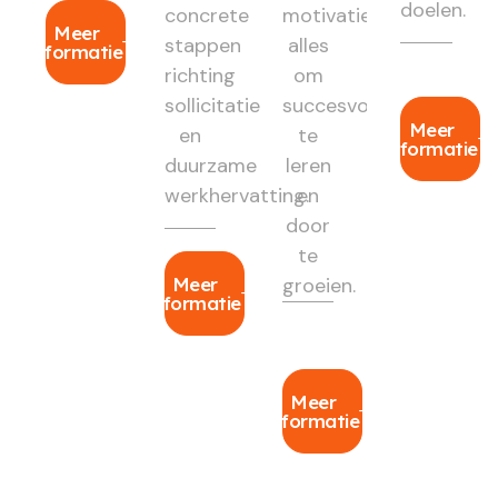
doelen.
concrete
motivatie:
Meer
stappen
alles
informatie
richting
om
sollicitatie
succesvol
Meer
en
te
informatie
duurzame
leren
werkhervatting.
en
door
te
Meer
groeien.
informatie
Meer
informatie