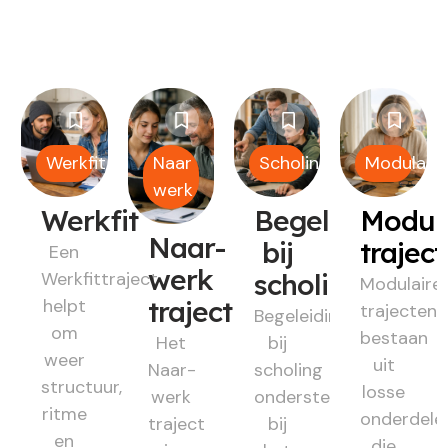
Werkfit
Naar
Scholing
Modulair
werk
Werkfit
Begeleiding
Modul
Naar-
bij
trajec
Een
werk
Werkfittraject
scholing
Modulaire
helpt
traject
trajecten
Begeleiding
om
bestaan
Het
bij
weer
uit
Naar-
scholing
structuur,
losse
werk
ondersteunt
ritme
onderdele
traject
bij
en
die