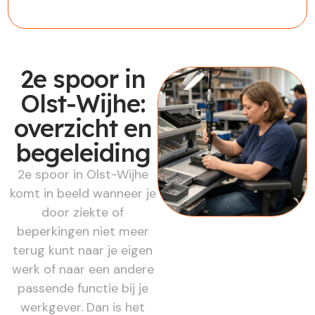
2e spoor in
Olst-Wijhe:
overzicht en
begeleiding
2e spoor in Olst-Wijhe
komt in beeld wanneer je
door ziekte of
beperkingen niet meer
terug kunt naar je eigen
werk of naar een andere
passende functie bij je
werkgever. Dan is het