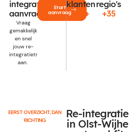
integratie
klanten
regio's
Start
aanvragen?
250+
+35
aanvraag
Vraag
gemakkelijk
en snel
jouw re-
integratietraject
aan.
Re-integratie
EERST OVERZICHT, DAN
RICHTING
in Olst-Wijhe