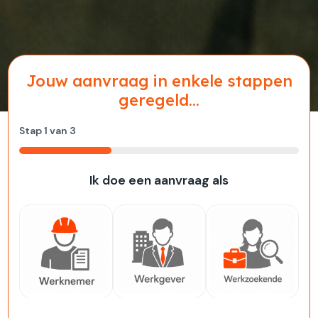
Jouw aanvraag in enkele stappen
geregeld...
Stap
1
van
3
33%
Ik doe een aanvraag als
Werknemer
Werkgever
Werkzoekende