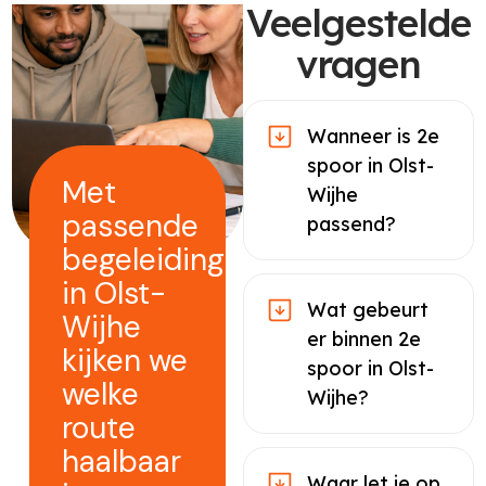
Veelgestelde
vragen
Wanneer is 2e
spoor in Olst-
Met
Wijhe
passende
passend?
begeleiding
in Olst-
Wat gebeurt
Wijhe
er binnen 2e
kijken we
spoor in Olst-
welke
Wijhe?
route
haalbaar
Waar let je op