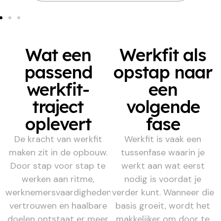
Wat een
Werkfit als
passend
opstap naar
werkfit-
een
traject
volgende
oplevert
fase
De kracht van werkfit
Werkfit is vaak een
maken zit in de opbouw.
tussenfase waarin je
Door stap voor stap te
werkt aan wat eerst
werken aan ritme,
nodig is voordat je
werknemersvaardigheden,
verder kunt. Wanneer die
vertrouwen en haalbare
basis groeit, wordt het
doelen ontstaat er meer
makkelijker om door te