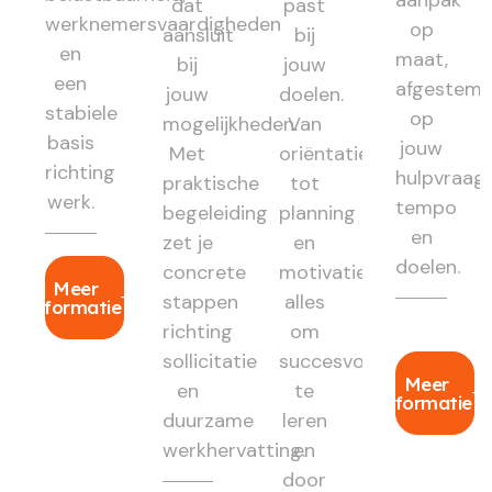
dat
past
werknemersvaardigheden
op
aansluit
bij
en
maat,
bij
jouw
een
afgestem
jouw
doelen.
stabiele
op
mogelijkheden.
Van
basis
jouw
Met
oriëntatie
richting
hulpvraag,
praktische
tot
werk.
tempo
begeleiding
planning
en
zet je
en
doelen.
concrete
motivatie:
Meer
stappen
alles
informatie
richting
om
sollicitatie
succesvol
Meer
en
te
informatie
duurzame
leren
werkhervatting.
en
door