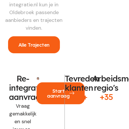
integratie.nl kun je in
Oldebroek passende
aanbieders en trajecten
vinden.
Alle Trajecten
Re-
Tevreden
Arbeidsm
integratie
klanten
regio's
Start
aanvragen?
250+
+35
aanvraag
Vraag
gemakkelijk
en snel