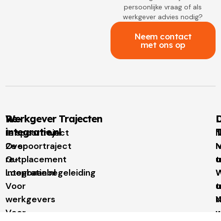
persoonlijke vraag of als
werkgever advies nodig?
Neem contact
met ons op
Re-
Werkgever Trajecten
D
integratie.nl
T
1e spoortraject
N
Over
2e spoortraject
M
I
re-
Outplacement
t
u
integratie.nl
Loopbaanbegeleiding
W
W
Voor
t
u
werkgevers
N
Voor
w
u