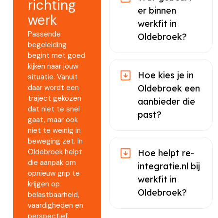
richting
er binnen
werk
werkfit in
Passende
Oldebroek?
begeleiding
begint met goed
kijken naar jouw
Hoe kies je in
situatie. Vanuit
daar wordt een
Oldebroek een
traject gekozen
aanbieder die
dat niet te snel
past?
gaat, maar ook
niet te weinig in
beweging zet. In
Oldebroek helpt
Hoe helpt re-
die aanpak om
integratie.nl bij
opnieuw grip te
werkfit in
krijgen op
Oldebroek?
belastbaarheid,
vaardigheden en
perspectief,