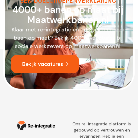
EEN DOELGROEPENVERKLARING
4000+ banen op maat bij
Maatwerkbanen.nl
Klaar met re-integratie en op zoek naar een
baan op maat? Bekijk 4000+ vacatures bij
sociale werkgevers op maatwerkbanen.nl.
Bekijk vacatures
Ons re-integratie platform is
gebouwd op vertrouwen en
ervaringen. Heb je een