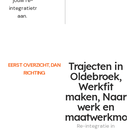
jouw re-
integratietraject
aan.
Trajecten in
EERST OVERZICHT, DAN
RICHTING
Oldebroek,
Werkfit
maken, Naar
werk en
maatwerkmod
Re-integratie in