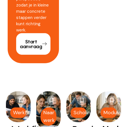
zodat je in kleine
maar concrete
stappen verder
kunt richting
werk.
Start
aanvraag
Werkfit
Naar
Scholing
Modulair
werk