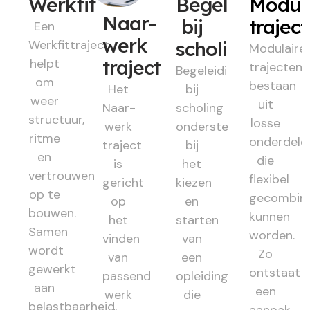
Werkfit
Begeleiding
Modul
Naar-
bij
trajec
Een
werk
Werkfittraject
scholing
Modulaire
helpt
traject
trajecten
Begeleiding
om
bestaan
Het
bij
weer
uit
Naar-
scholing
structuur,
losse
werk
ondersteunt
ritme
onderdele
traject
bij
en
die
is
het
vertrouwen
flexibel
gericht
kiezen
op te
gecombin
op
en
bouwen.
kunnen
het
starten
Samen
worden.
vinden
van
wordt
Zo
van
een
gewerkt
ontstaat
passend
opleiding
aan
een
werk
die
belastbaarheid,
aanpak