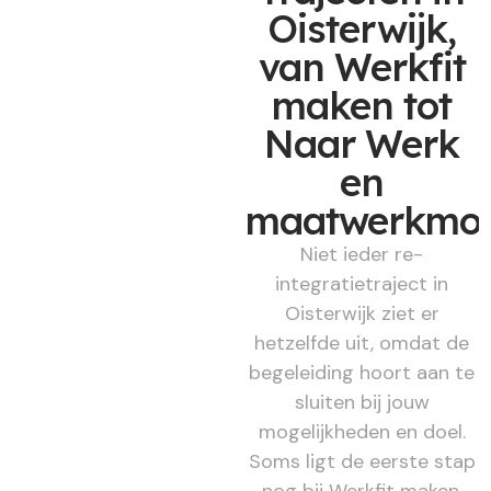
Oisterwijk,
van Werkfit
maken tot
Naar Werk
en
maatwerkmod
Niet ieder re-
integratietraject in
Oisterwijk ziet er
hetzelfde uit, omdat de
begeleiding hoort aan te
sluiten bij jouw
mogelijkheden en doel.
Soms ligt de eerste stap