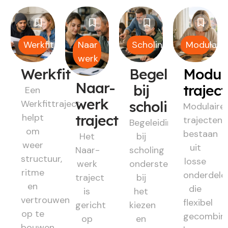
Werkfit
Naar
Scholing
Modulair
werk
Werkfit
Begeleiding
Modul
Naar-
bij
trajec
Een
werk
Werkfittraject
scholing
Modulaire
helpt
traject
trajecten
Begeleiding
om
bestaan
Het
bij
weer
uit
Naar-
scholing
structuur,
losse
werk
ondersteunt
ritme
onderdele
traject
bij
en
die
is
het
vertrouwen
flexibel
gericht
kiezen
op te
gecombin
op
en
bouwen.