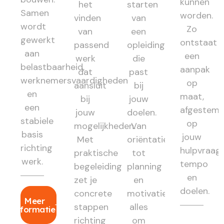
kunnen
het
starten
Samen
worden.
vinden
van
wordt
Zo
van
een
gewerkt
ontstaat
passend
opleiding
aan
een
werk
die
belastbaarheid,
aanpak
dat
past
werknemersvaardigheden
op
aansluit
bij
en
maat,
bij
jouw
een
afgestem
jouw
doelen.
stabiele
op
mogelijkheden.
Van
basis
jouw
Met
oriëntatie
richting
hulpvraag,
praktische
tot
werk.
tempo
begeleiding
planning
en
zet je
en
doelen.
concrete
motivatie:
Meer
stappen
alles
informatie
richting
om