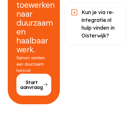
toewerken
naar
Kun je via re-
integratie.nl
duurzaam
hulp vinden in
en
Oisterwijk?
haalbaar
werk.
Samen werken
aan duurzaam
herstel
Start
aanvraag