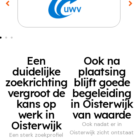
Een
Ook na
duidelijke
plaatsing
zoekrichting
blijft goede
vergroot de
begeleiding
kans op
in Oisterwijk
werk in
van waarde
Oisterwijk
Ook nadat er in
Oisterwijk zicht ontstaat
Een sterk zoekprofiel