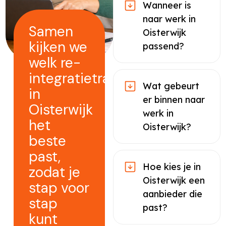
Wanneer is
naar werk in
Samen
Oisterwijk
kijken we
passend?
welk re-
integratietraject
Wat gebeurt
in
er binnen naar
Oisterwijk
werk in
het
Oisterwijk?
beste
past,
Hoe kies je in
zodat je
Oisterwijk een
stap voor
aanbieder die
stap
past?
kunt