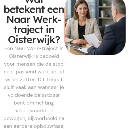
betekent een
Naar Werk-
traject in
Oisterwijk?
Een Naar Werk-traject in
Oisterwijk is bedoeld
voor mensen die de stap
naar passend werk actief
willen zetten. Dit traject
sluit vaak aan wanneer je
voldoende belastbaar
bent om richting
arbeidsmarkt te
bewegen, bijvoorbeeld na
een eerdere opbouwfase,