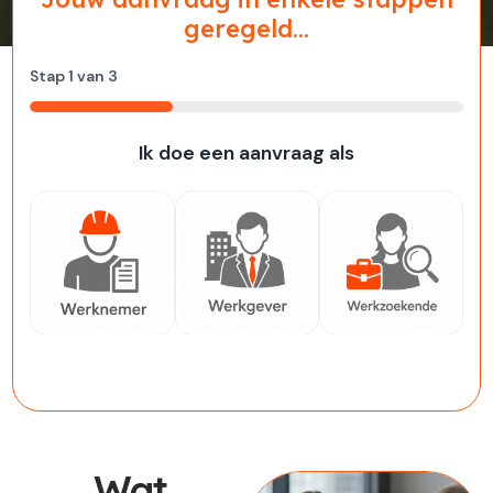
geregeld...
Stap
1
van
3
33%
Ik doe een aanvraag als
Werknemer
Werkgever
Werkzoekende
Wat