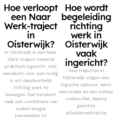
Hoe verloopt
Hoe wordt
een Naar
begeleiding
Werk-traject
richting
in
werk in
Oisterwijk?
Oisterwijk
vaak
In Oisterwijk is een Naar
Werk-traject meestal
ingericht?
praktisch ingericht, met
Veel trajecten in
aandacht voor wat nodig
Oisterwijk volgen een
is om daadwerkelijk
logische opbouw: eerst
richting werk te
een intake en een scherp
bewegen. Dat betekent
zoekprofiel, daarna
vaak een combinatie van
gerichte
zoekstrategie,
arbeidsmarktactie,
begeleiding bij