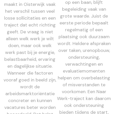
op een baan, blijft
maakt in Oisterwijk vaak
begeleiding vaak van
het verschil tussen veel
grote waarde. Juist de
losse sollicitaties en een
eerste periode bepaalt
traject dat echt richting
regelmatig of een
geeft. De vraag is niet
plaatsing ook duurzaam
alleen welk werk je wilt
wordt. Heldere afspraken
doen, maar ook welk
over taken, urenopbouw,
werk past bij je energie,
ondersteuning,
belastbaarheid, ervaring
verwachtingen en
en dagelijkse situatie.
evaluatiemomenten
Wanneer die factoren
helpen om overbelasting
vooraf goed in beeld zijn,
of misverstanden te
wordt de
voorkomen. Een Naar
arbeidsmarktoriëntatie
Werk-traject kan daarom
concreter en kunnen
ook ondersteuning
vacatures beter worden
bieden tijdens de start,