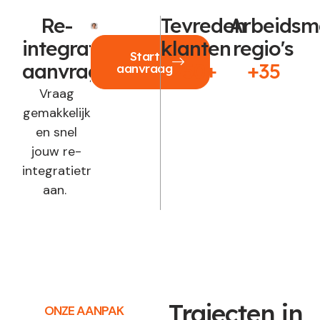
Re-
Tevreden
Arbeidsm
integratie
klanten
regio's
Start
aanvragen?
250+
+35
aanvraag
Vraag
gemakkelijk
en snel
jouw re-
integratietraject
aan.
Trajecten in
ONZE AANPAK