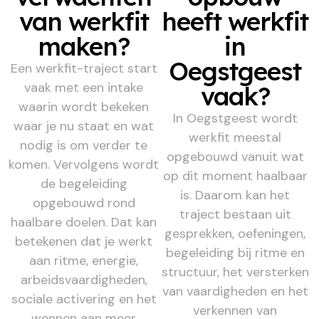
van werkfit
heeft werkfit
maken?
in
Oegstgeest
Een werkfit-traject start
vaak met een intake
vaak?
waarin wordt bekeken
In Oegstgeest wordt
waar je nu staat en wat
werkfit meestal
nodig is om verder te
opgebouwd vanuit wat
komen. Vervolgens wordt
op dit moment haalbaar
de begeleiding
is. Daarom kan het
opgebouwd rond
traject bestaan uit
haalbare doelen. Dat kan
gesprekken, oefeningen,
betekenen dat je werkt
begeleiding bij ritme en
aan ritme, energie,
structuur, het versterken
arbeidsvaardigheden,
van vaardigheden en het
sociale activering en het
verkennen van
wennen aan meer