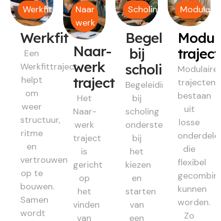
Werkfit
Naar
Scholing
Modulair
werk
Werkfit
Begeleiding
Modul
Naar-
bij
trajec
Een
werk
Werkfittraject
scholing
Modulaire
helpt
traject
trajecten
Begeleiding
om
bestaan
Het
bij
weer
uit
Naar-
scholing
structuur,
losse
werk
ondersteunt
ritme
onderdele
traject
bij
en
die
is
het
vertrouwen
flexibel
gericht
kiezen
op te
gecombin
op
en
bouwen.
kunnen
het
starten
Samen
worden.
vinden
van
wordt
Zo
van
een