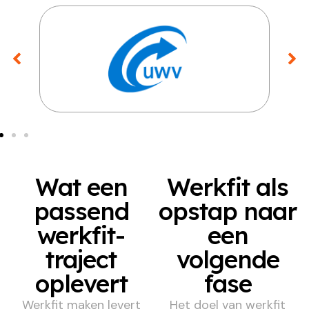
Wat een
Werkfit als
passend
opstap naar
werkfit-
een
traject
volgende
oplevert
fase
Werkfit maken levert
Het doel van werkfit