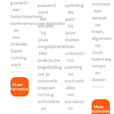
gewerkt
ontstaat
passend
opleiding
aan
een
werk
die
belastbaarheid,
aanpak
dat
past
werknemersvaardigheden
op
aansluit
bij
en
maat,
bij
jouw
een
afgestem
jouw
doelen.
stabiele
op
mogelijkheden.
Van
basis
jouw
Met
oriëntatie
richting
hulpvraag,
praktische
tot
werk.
tempo
begeleiding
planning
en
zet je
en
doelen.
concrete
motivatie:
Meer
stappen
alles
informatie
richting
om
sollicitatie
succesvol
Meer
en
te
informatie