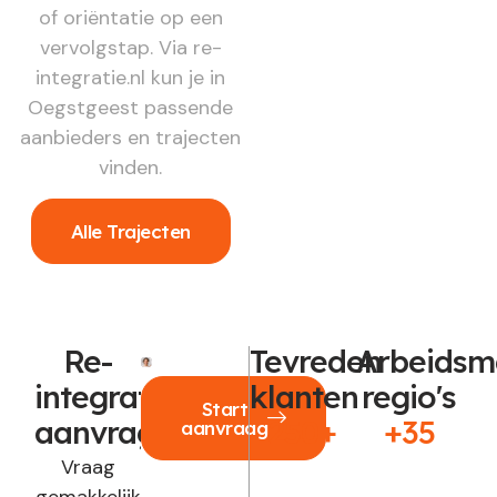
of oriëntatie op een
vervolgstap. Via re-
integratie.nl kun je in
Oegstgeest passende
aanbieders en trajecten
vinden.
Alle Trajecten
Re-
Tevreden
Arbeidsm
integratie
klanten
regio's
Start
aanvragen?
250+
+35
aanvraag
Vraag
gemakkelijk