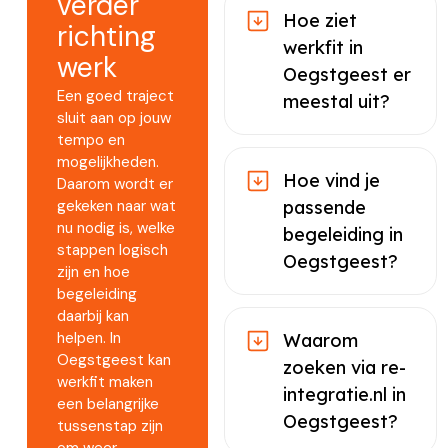
verder
Hoe ziet
richting
werkfit in
werk
Oegstgeest er
Een goed traject
meestal uit?
sluit aan op jouw
tempo en
mogelijkheden.
Hoe vind je
Daarom wordt er
gekeken naar wat
passende
nu nodig is, welke
begeleiding in
stappen logisch
Oegstgeest?
zijn en hoe
begeleiding
daarbij kan
helpen. In
Waarom
Oegstgeest kan
zoeken via re-
werkfit maken
integratie.nl in
een belangrijke
Oegstgeest?
tussenstap zijn
om weer