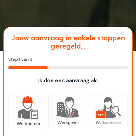
Jouw aanvraag in enkele stappen
geregeld...
Stap
1
van
3
33%
Ik doe een aanvraag als
Werknemer
Werkgever
Werkzoekende