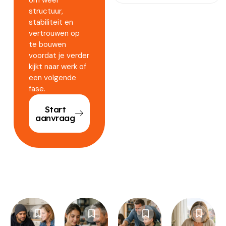
structuur,
stabiliteit en
vertrouwen op
te bouwen
voordat je verder
kijkt naar werk of
een volgende
fase.
Start
aanvraag