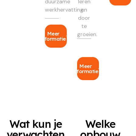
duurzame
leren
werkhervatting.
en
door
te
Meer
groeien.
informatie
Meer
informatie
Wat kun je
Welke
verwachten
opbouw