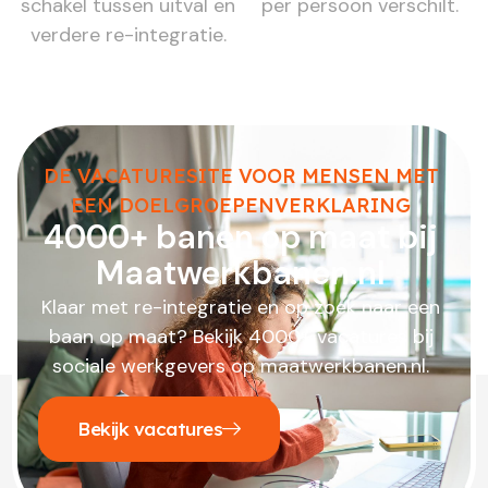
schakel tussen uitval en
per persoon verschilt.
verdere re-integratie.
DE VACATURESITE VOOR MENSEN MET
EEN DOELGROEPENVERKLARING
4000+ banen op maat bij
Maatwerkbanen.nl
Klaar met re-integratie en op zoek naar een
baan op maat? Bekijk 4000+ vacatures bij
sociale werkgevers op maatwerkbanen.nl.
Bekijk vacatures