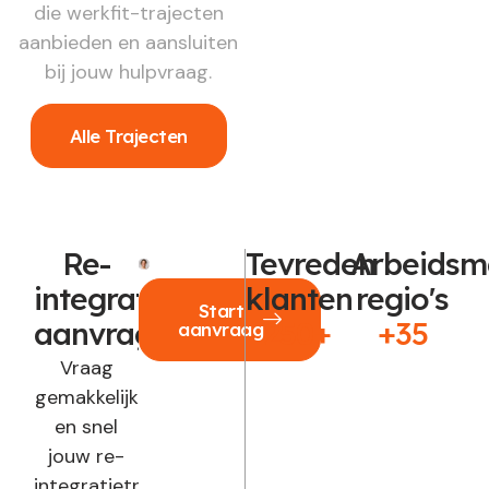
die werkfit-trajecten
aanbieden en aansluiten
bij jouw hulpvraag.
Alle Trajecten
Re-
Tevreden
Arbeidsm
integratie
klanten
regio's
Start
aanvragen?
250+
+35
aanvraag
Vraag
gemakkelijk
en snel
jouw re-
integratietraject