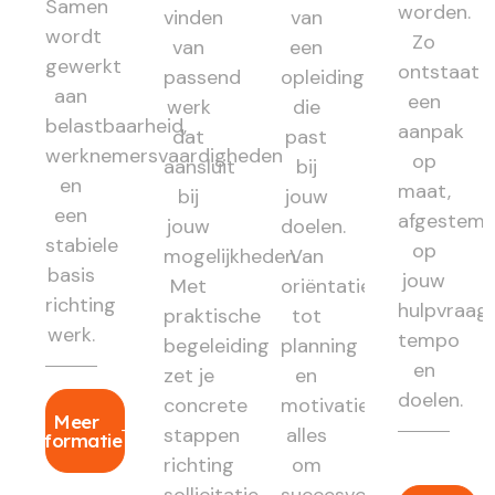
Samen
worden.
vinden
van
wordt
Zo
van
een
gewerkt
ontstaat
passend
opleiding
aan
een
werk
die
belastbaarheid,
aanpak
dat
past
werknemersvaardigheden
op
aansluit
bij
en
maat,
bij
jouw
een
afgestem
jouw
doelen.
stabiele
op
mogelijkheden.
Van
basis
jouw
Met
oriëntatie
richting
hulpvraag,
praktische
tot
werk.
tempo
begeleiding
planning
en
zet je
en
doelen.
concrete
motivatie:
Meer
stappen
alles
informatie
richting
om
sollicitatie
succesvol