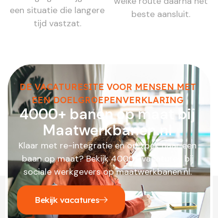
welke route daarna het
een situatie die langere
beste aansluit.
tijd vastzat.
DE VACATURESITE VOOR MENSEN MET
EEN DOELGROEPENVERKLARING
4000+ banen op maat bij
Maatwerkbanen.nl
Klaar met re-integratie en op zoek naar een
baan op maat? Bekijk 4000+ vacatures bij
sociale werkgevers op maatwerkbanen.nl.
Bekijk vacatures