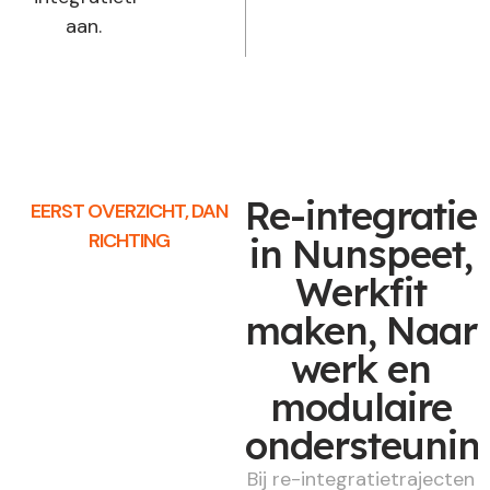
aan.
Re-integratie
EERST OVERZICHT, DAN
RICHTING
in Nunspeet,
Werkfit
maken, Naar
werk en
modulaire
ondersteunin
Bij re-integratietrajecten