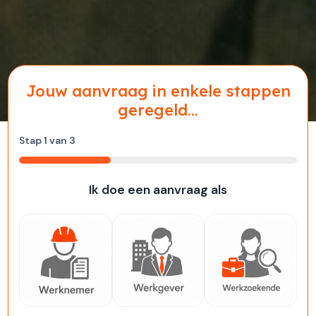
Jouw aanvraag in enkele stappen
geregeld...
Stap
1
van
3
33%
Ik doe een aanvraag als
Werknemer
Werkgever
Werkzoekende