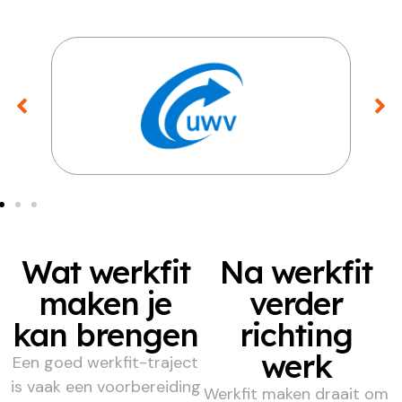
Wat werkfit
Na werkfit
maken je
verder
kan brengen
richting
werk
Een goed werkfit-traject
is vaak een voorbereiding
Werkfit maken draait om