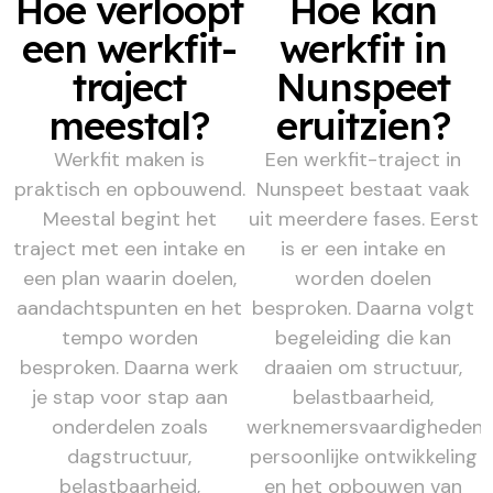
Hoe verloopt
Hoe kan
een werkfit-
werkfit in
traject
Nunspeet
meestal?
eruitzien?
Werkfit maken is
Een werkfit-traject in
praktisch en opbouwend.
Nunspeet bestaat vaak
Meestal begint het
uit meerdere fases. Eerst
traject met een intake en
is er een intake en
een plan waarin doelen,
worden doelen
aandachtspunten en het
besproken. Daarna volgt
tempo worden
begeleiding die kan
besproken. Daarna werk
draaien om structuur,
je stap voor stap aan
belastbaarheid,
onderdelen zoals
werknemersvaardigheden,
dagstructuur,
persoonlijke ontwikkeling
belastbaarheid,
en het opbouwen van