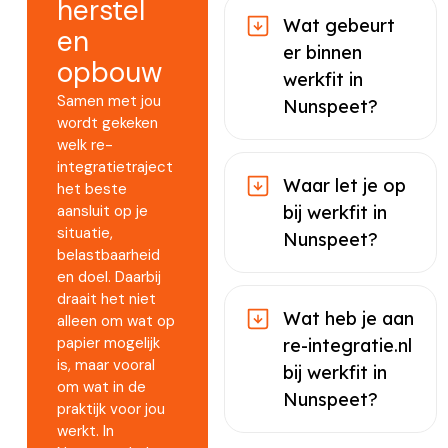
herstel
Wat gebeurt
en
er binnen
opbouw
werkfit in
Samen met jou
Nunspeet?
wordt gekeken
welk re-
integratietraject
Waar let je op
het beste
aansluit op je
bij werkfit in
situatie,
Nunspeet?
belastbaarheid
en doel. Daarbij
draait het niet
Wat heb je aan
alleen om wat op
papier mogelijk
re-integratie.nl
is, maar vooral
bij werkfit in
om wat in de
Nunspeet?
praktijk voor jou
werkt. In