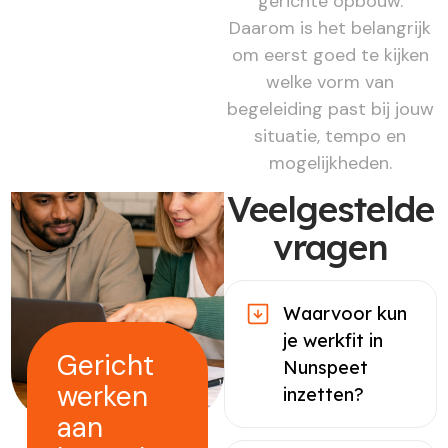
gerichte opbouw.
Daarom is het belangrijk
om eerst goed te kijken
welke vorm van
begeleiding past bij jouw
situatie, tempo en
mogelijkheden.
Veelgestelde
vragen
Waarvoor kun
je werkfit in
Gericht
Nunspeet
werken
inzetten?
aan