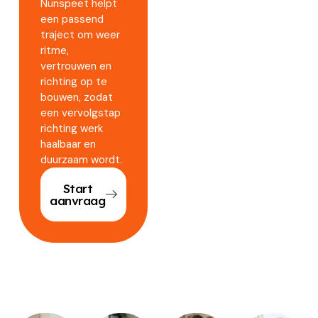
Nunspeet helpt
een passend
traject om weer
ritme,
vertrouwen en
richting op te
bouwen, zodat
een vervolgstap
richting werk
haalbaar en
duurzaam wordt.
Start
aanvraag