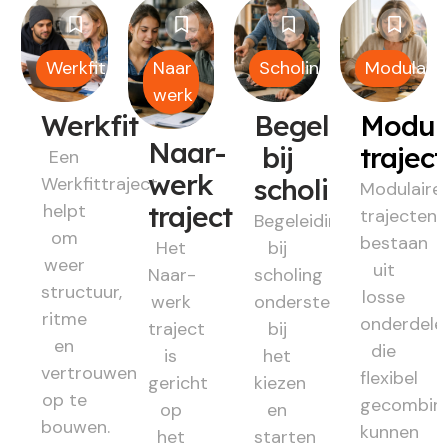
Werkfit
Naar
Scholing
Modulair
werk
Werkfit
Begeleiding
Modul
Naar-
bij
trajec
Een
werk
Werkfittraject
scholing
Modulaire
helpt
traject
trajecten
Begeleiding
om
bestaan
Het
bij
weer
uit
Naar-
scholing
structuur,
losse
werk
ondersteunt
ritme
onderdele
traject
bij
en
die
is
het
vertrouwen
flexibel
gericht
kiezen
op te
gecombin
op
en
bouwen.
kunnen
het
starten