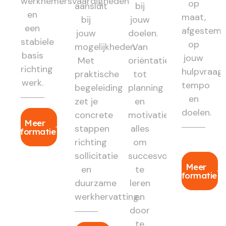
werknemersvaardigheden
op
aansluit
bij
en
maat,
bij
jouw
een
afgestem
jouw
doelen.
stabiele
op
mogelijkheden.
Van
basis
jouw
Met
oriëntatie
richting
hulpvraag,
praktische
tot
werk.
tempo
begeleiding
planning
en
zet je
en
doelen.
concrete
motivatie:
Meer
stappen
alles
informatie
richting
om
sollicitatie
succesvol
Meer
en
te
informatie
duurzame
leren
werkhervatting.
en
door
te