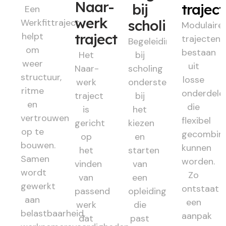
Naar-
bij
trajec
Een
werk
Werkfittraject
scholing
Modulaire
helpt
traject
trajecten
Begeleiding
om
bestaan
Het
bij
weer
uit
Naar-
scholing
structuur,
losse
werk
ondersteunt
ritme
onderdele
traject
bij
en
die
is
het
vertrouwen
flexibel
gericht
kiezen
op te
gecombin
op
en
bouwen.
kunnen
het
starten
Samen
worden.
vinden
van
wordt
Zo
van
een
gewerkt
ontstaat
passend
opleiding
aan
een
werk
die
belastbaarheid,
aanpak
dat
past