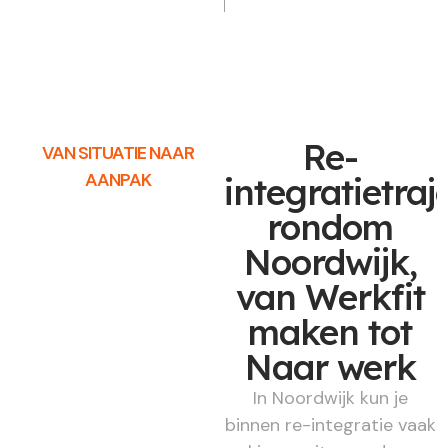
Re-
VAN SITUATIE NAAR
AANPAK
integratietraj
rondom
Noordwijk,
van Werkfit
maken tot
Naar werk
In Noordwijk kun je
binnen re-integratie vaak