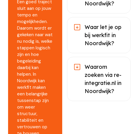
Een goed traject
Noordwijk?
sluit aan op jouw
tempo en
mogelijkheden.
Waar let je op
Daarom wordt er
gekeken naar wat
bij werkfit in
nu nodig is, welke
Noordwijk?
stappen logisch
zijn en hoe
begeleiding
Waarom
daarbij kan
helpen. In
zoeken via re-
Noordwijk kan
integratie.nl in
werkfit maken
Noordwijk?
een belangrijke
tussenstap zijn
om weer
structuur,
stabiliteit en
vertrouwen op
te bouwen