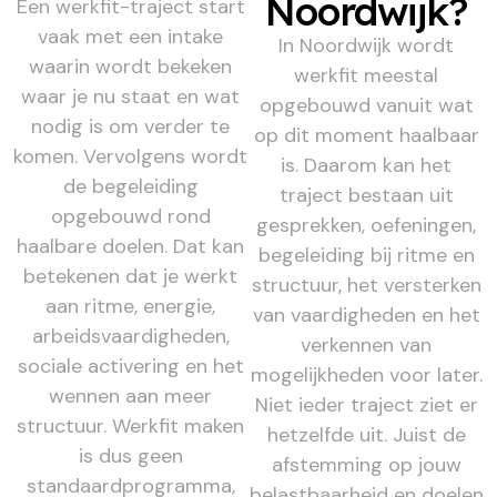
Noordwijk?
Een werkfit-traject start
vaak met een intake
In Noordwijk wordt
waarin wordt bekeken
werkfit meestal
waar je nu staat en wat
opgebouwd vanuit wat
nodig is om verder te
op dit moment haalbaar
komen. Vervolgens wordt
is. Daarom kan het
de begeleiding
traject bestaan uit
opgebouwd rond
gesprekken, oefeningen,
haalbare doelen. Dat kan
begeleiding bij ritme en
betekenen dat je werkt
structuur, het versterken
aan ritme, energie,
van vaardigheden en het
arbeidsvaardigheden,
verkennen van
sociale activering en het
mogelijkheden voor later.
wennen aan meer
Niet ieder traject ziet er
structuur. Werkfit maken
hetzelfde uit. Juist de
is dus geen
afstemming op jouw
standaardprogramma,
belastbaarheid en doelen