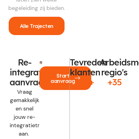
begeleiding zij bieden.
Alle Trajecten
Re-
Tevreden
Arbeidsm
integratie
klanten
regio's
Start
aanvragen?
250+
+35
aanvraag
Vraag
gemakkelijk
en snel
jouw re-
integratietraject
aan.