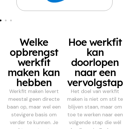
Welke
Hoe werkfit
opbrengst
kan
werkfit
doorlopen
maken kan
naar een
hebben
vervolgstap
Werkfit maken levert
Het doel van werkfit
meestal geen directe
maken is niet om stil te
baan op, maar wel een
blijven staan, maar om
stevigere basis om
toe te werken naar een
verder te kunnen. Je
volgende stap die wél