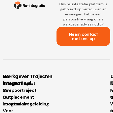
Ons re-integratie platform is
gebouwd op vertrouwen en
ervaringen. Heb je een
persoonlijke vraag of als
werkgever advies nodig?
Neem contact
met ons op
Re-
Werkgever Trajecten
D
integratie.nl
T
1e spoortraject
N
Over
2e spoortraject
M
I
re-
Outplacement
t
u
integratie.nl
Loopbaanbegeleiding
W
W
Voor
t
u