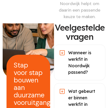
Noordwijk helpt om
daarin een passende
keuze te maken.
Veelgestelde
vragen
Wanneer is
werkfit in
Stap
Noordwijk
voor stap
passend?
bouwen
aan
Wat gebeurt
duurzame
er binnen
vooruitgang
werkfit in