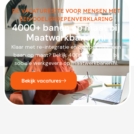
DE VACATURESITE VOOR MENSEN MET
EEN DOELGROEPENVERKLARING
4000+ banen op maat bij
Maatwerkbanen.nl
Klaar met re-integratie en op zoek naar een
baan op maat? Bekijk 4000+ vacatures bij
sociale werkgevers op maatwerkbanen.nl.
Bekijk vacatures