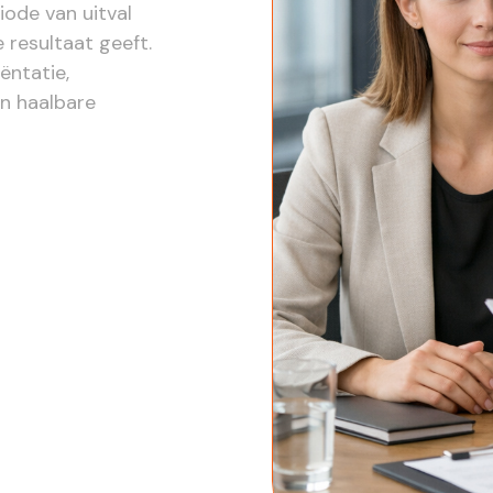
iode van uitval
 resultaat geeft.
ëntatie,
an haalbare