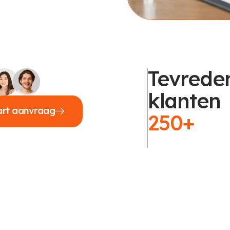
Tevrede
klanten
art aanvraag
250+