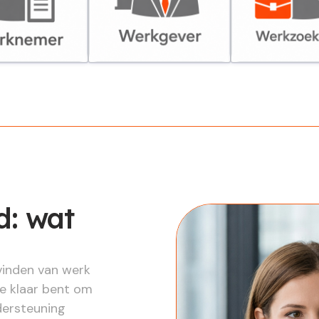
er
Werkgever
Werkzoekende
: wat
vinden van werk
je klaar bent om
dersteuning