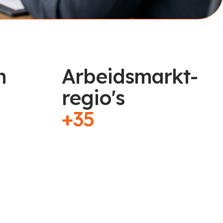
n
Arbeidsmarkt-
regio's
+35