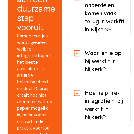
onderdelen
duurzame
komen vaak
stap
terug in werkfit
vooruit
in Nijkerk?
Samen met jou
wordt gekeken
welk re-
Waar let je op
integratietraject
bij werkfit in
het beste
aansluit op je
Nijkerk?
situatie,
belastbaarheid
en doel. Daarbij
Hoe helpt re-
draait het niet
integratie.nl bij
alleen om wat op
papier mogelijk
werkfit in
is, maar vooral
Nijkerk?
om wat in de
praktijk voor jou