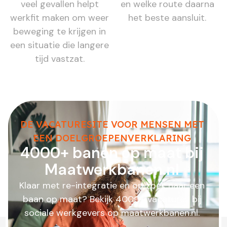
veel gevallen helpt
en welke route daarna
werkfit maken om weer
het beste aansluit.
beweging te krijgen in
een situatie die langere
tijd vastzat.
DE VACATURESITE VOOR MENSEN MET
EEN DOELGROEPENVERKLARING
4000+ banen op maat bij
Maatwerkbanen.nl
Klaar met re-integratie en op zoek naar een
baan op maat? Bekijk 4000+ vacatures bij
sociale werkgevers op maatwerkbanen.nl.