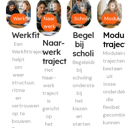
Werkfit
Naar
Scholing
Modulair
werk
Werkfit
Begeleiding
Modul
Naar-
bij
trajec
Een
werk
Werkfittraject
scholing
Modulaire
helpt
traject
trajecten
Begeleiding
om
bestaan
Het
bij
weer
uit
Naar-
scholing
structuur,
losse
werk
ondersteunt
ritme
onderdele
traject
bij
en
die
is
het
vertrouwen
flexibel
gericht
kiezen
op te
gecombin
op
en
bouwen.
kunnen
het
starten