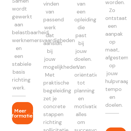
Samen
worden.
vinden
van
wordt
Zo
van
een
gewerkt
ontstaat
passend
opleiding
aan
een
werk
die
belastbaarheid,
aanpak
dat
past
werknemersvaardigheden
op
aansluit
bij
en
maat,
bij
jouw
een
afgestem
jouw
doelen.
stabiele
op
mogelijkheden.
Van
basis
jouw
Met
oriëntatie
richting
hulpvraag,
praktische
tot
werk.
tempo
begeleiding
planning
en
zet je
en
doelen.
concrete
motivatie:
Meer
stappen
alles
informatie
richting
om
sollicitatie
succesvol