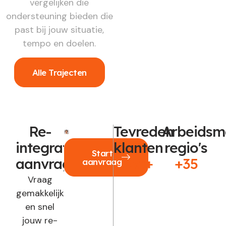
vergelijken die
ondersteuning bieden die
past bij jouw situatie,
tempo en doelen.
Alle Trajecten
Re-
Tevreden
Arbeidsm
integratie
klanten
regio's
Start
aanvragen?
250+
+35
aanvraag
Vraag
gemakkelijk
en snel
jouw re-