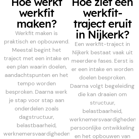
Hoe werkt
Hoe ziet een
werkfit
werkfit-
maken?
traject eruit
in Nijkerk?
Werkfit maken is
praktisch en opbouwend.
Een werkfit-traject in
Meestal begint het
Nijkerk bestaat vaak uit
traject met een intake en
meerdere fases. Eerst is
een plan waarin doelen,
er een intake en worden
aandachtspunten en het
doelen besproken.
tempo worden
Daarna volgt begeleiding
besproken. Daarna werk
die kan draaien om
je stap voor stap aan
structuur,
onderdelen zoals
belastbaarheid,
dagstructuur,
werknemersvaardigheden,
belastbaarheid,
persoonlijke ontwikkeling
werknemersvaardigheden,
en het opbouwen van