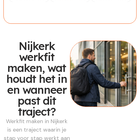
Werknemer
Werkgever
Werkzoekende
Nijkerk
werkfit
maken, wat
houdt het in
en wanneer
past dit
traject?
Werkfit maken in Nijkerk
is een traject waarin je
stap voor stap werkt aan