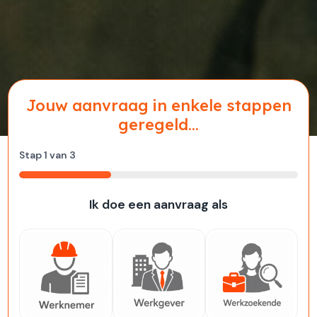
Jouw aanvraag in enkele stappen
geregeld...
Stap
1
van
3
33%
Ik doe een aanvraag als