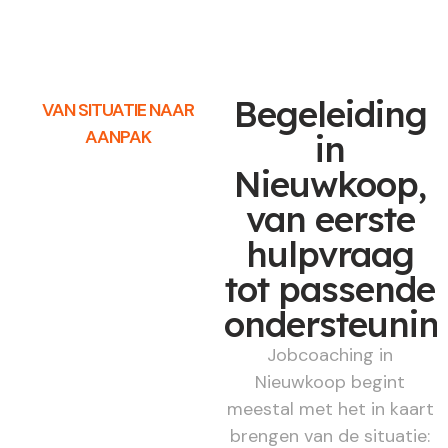
Begeleiding
VAN SITUATIE NAAR
AANPAK
in
Nieuwkoop,
van eerste
hulpvraag
tot passende
ondersteunin
Jobcoaching in
Nieuwkoop begint
meestal met het in kaart
brengen van de situatie: