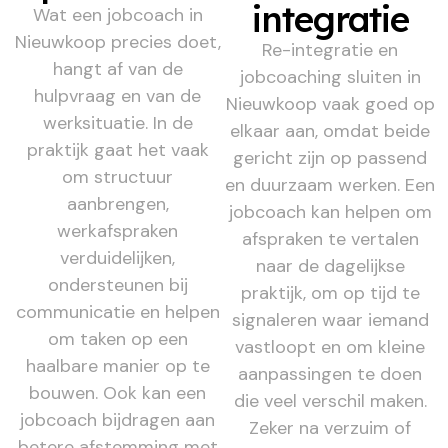
integratie
Wat een jobcoach in
Nieuwkoop precies doet,
Re-integratie en
hangt af van de
jobcoaching sluiten in
hulpvraag en van de
Nieuwkoop vaak goed op
werksituatie. In de
elkaar aan, omdat beide
praktijk gaat het vaak
gericht zijn op passend
om structuur
en duurzaam werken. Een
aanbrengen,
jobcoach kan helpen om
werkafspraken
afspraken te vertalen
verduidelijken,
naar de dagelijkse
ondersteunen bij
praktijk, om op tijd te
communicatie en helpen
signaleren waar iemand
om taken op een
vastloopt en om kleine
haalbare manier op te
aanpassingen te doen
bouwen. Ook kan een
die veel verschil maken.
jobcoach bijdragen aan
Zeker na verzuim of
betere afstemming met