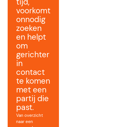
tijd,
voorkomt
onnodig
zoeken
en helpt
om
gerichter
in
contact
te komen
met een
partij die
past.
Van overzicht
naar een