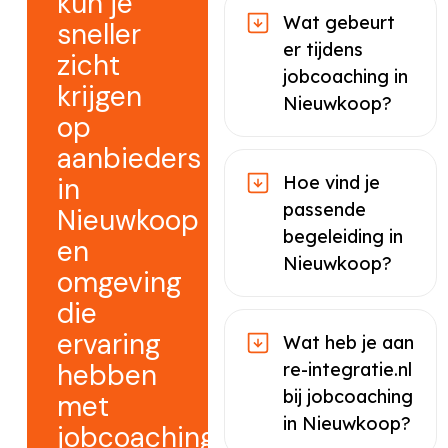
kun je
Wat gebeurt
sneller
er tijdens
zicht
jobcoaching in
krijgen
Nieuwkoop?
op
aanbieders
in
Hoe vind je
passende
Nieuwkoop
begeleiding in
en
Nieuwkoop?
omgeving
die
ervaring
Wat heb je aan
hebben
re-integratie.nl
bij jobcoaching
met
in Nieuwkoop?
jobcoaching.