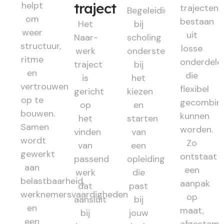
helpt
traject
trajecten
Begeleiding
om
bestaan
Het
bij
weer
uit
Naar-
scholing
structuur,
losse
werk
ondersteunt
ritme
onderdele
traject
bij
en
die
is
het
vertrouwen
flexibel
gericht
kiezen
op te
gecombin
op
en
bouwen.
kunnen
het
starten
Samen
worden.
vinden
van
wordt
Zo
van
een
gewerkt
ontstaat
passend
opleiding
aan
een
werk
die
belastbaarheid,
aanpak
dat
past
werknemersvaardigheden
op
aansluit
bij
en
maat,
bij
jouw
een
afgestem