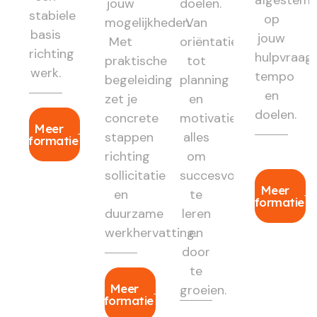
jouw
doelen.
stabiele
op
mogelijkheden.
Van
basis
jouw
Met
oriëntatie
richting
hulpvraag,
praktische
tot
werk.
tempo
begeleiding
planning
en
zet je
en
doelen.
concrete
motivatie:
Meer
stappen
alles
informatie
richting
om
sollicitatie
succesvol
Meer
en
te
informatie
duurzame
leren
werkhervatting.
en
door
te
Meer
groeien.
informatie