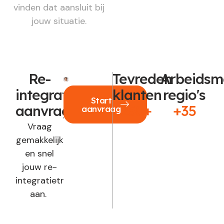
vinden dat aansluit bij
jouw situatie.
Re-
Tevreden
Arbeidsm
integratie
klanten
regio's
Start
aanvragen?
250+
+35
aanvraag
Vraag
gemakkelijk
en snel
jouw re-
integratietraject
aan.