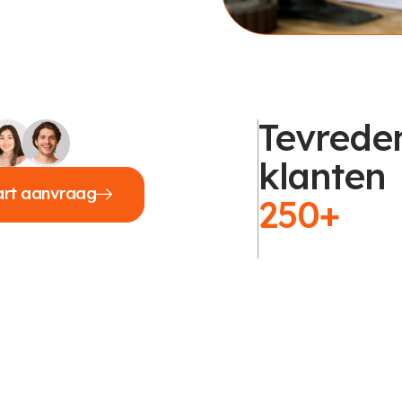
Tevrede
klanten
art aanvraag
250+