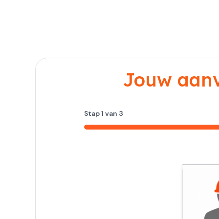
Jouw aanvr
Stap
1
van
3
33%