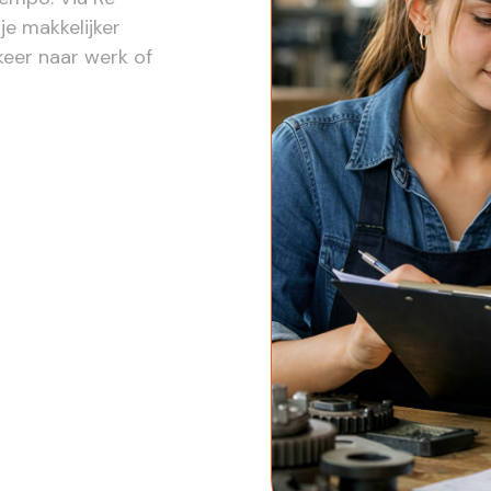
je makkelijker
keer naar werk of