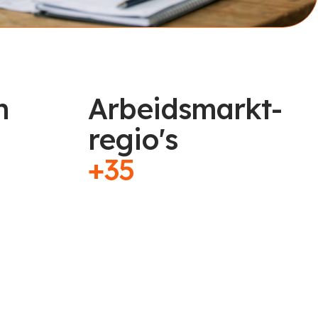
n
Arbeidsmarkt-
regio's
+35