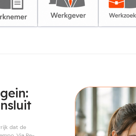
er
Werkgever
Werkzoekende
gein:
nsluit
rijk dat de
tempo. Via Re-