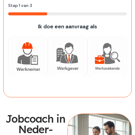
Stap
1
van
3
33%
Ik doe een aanvraag als
Werknemer
Werkgever
Werkzoekende
Jobcoach in
Neder-