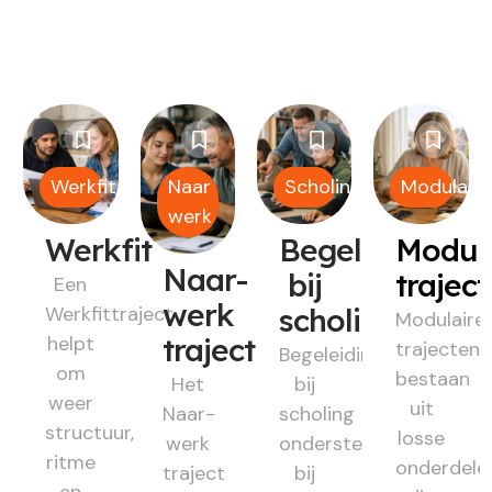
Werkfit
Naar
Scholing
Modulair
werk
Werkfit
Begeleiding
Modul
Naar-
bij
trajec
Een
werk
Werkfittraject
scholing
Modulaire
helpt
traject
trajecten
Begeleiding
om
bestaan
Het
bij
weer
uit
Naar-
scholing
structuur,
losse
werk
ondersteunt
ritme
onderdele
traject
bij