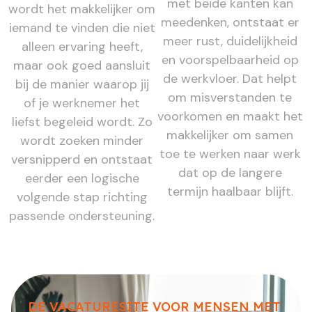
met beide kanten kan
wordt het makkelijker om
meedenken, ontstaat er
iemand te vinden die niet
meer rust, duidelijkheid
alleen ervaring heeft,
en voorspelbaarheid op
maar ook goed aansluit
de werkvloer. Dat helpt
bij de manier waarop jij
om misverstanden te
of je werknemer het
voorkomen en maakt het
liefst begeleid wordt. Zo
makkelijker om samen
wordt zoeken minder
toe te werken naar werk
versnipperd en ontstaat
dat op de langere
eerder een logische
termijn haalbaar blijft.
volgende stap richting
passende ondersteuning.
DE VACATURESITE VOOR MENSEN MET