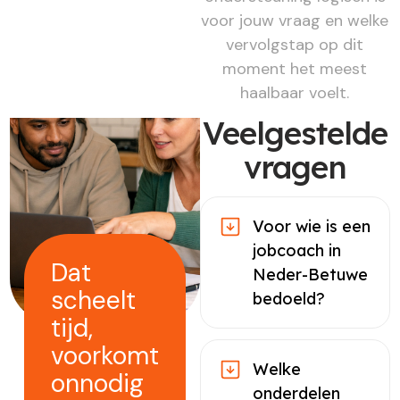
voor jouw vraag en welke
vervolgstap op dit
moment het meest
haalbaar voelt.
Veelgestelde
vragen
Voor wie is een
jobcoach in
Dat
Neder-Betuwe
scheelt
bedoeld?
tijd,
voorkomt
Welke
onnodig
onderdelen