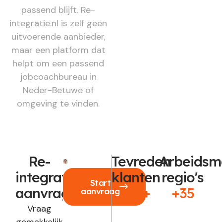
passend blijft. Re-
integratie.nl is zelf geen
uitvoerende aanbieder,
maar een platform dat
helpt om een passend
jobcoachbureau in
Neder-Betuwe of
omgeving te vinden.
Re-
Tevreden
Arbeidsm
integratie
klanten
regio's
Start
aanvragen?
250+
+35
aanvraag
Vraag
gemakkelijk