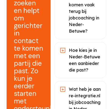
zoeken
komen vaak
en helpt
terug bij
om
jobcoaching in
gerichter
Neder-
Betuwe?
in
contact
te komen
Hoe kies je in
met een
Neder-Betuwe
partij die
een aanbieder
past. Zo
die past?
kun je
eerder
Wat heb je aan
starten
re-integratie.nl
met
bij jobcoaching
ondersteuning
in Neder-