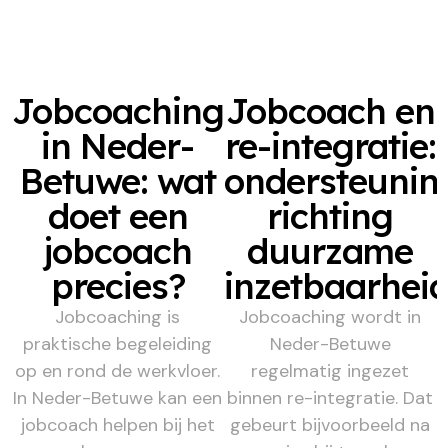
Jobcoaching
Jobcoach en
in Neder-
re-integratie:
Betuwe: wat
ondersteunin
doet een
richting
jobcoach
duurzame
precies?
inzetbaarhei
Jobcoaching is
Jobcoaching wordt in
praktische begeleiding
Neder-Betuwe
op en rond de werkvloer.
regelmatig ingezet
In Neder-Betuwe kan een
binnen re-integratie. Dat
jobcoach helpen bij het
gebeurt bijvoorbeeld na