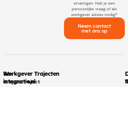
ervaringen. Heb je een
persoonlijke vraag of als
werkgever advies nodig?
Neem contact
met ons op
Re-
Werkgever Trajecten
D
integratie.nl
T
1e spoortraject
N
Over
2e spoortraject
M
I
re-
Outplacement
t
u
integratie.nl
Loopbaanbegeleiding
W
W
Voor
t
u
werkgevers
N
Voor
w
u