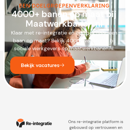
EEN DOELGROEPENVERKLARING
4000+ banen op maat bij
Maatwerkbanen.nl
Klaar met re-integratie en op zoek naar een
baan op maat? Bekijk 4000+ vacatures bij
sociale werkgevers op maatwerkbanen.nl.
Bekijk vacatures
Ons re-integratie platform is
gebouwd op vertrouwen en