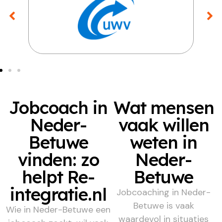
Jobcoach in
Wat mensen
Neder-
vaak willen
Betuwe
weten in
vinden: zo
Neder-
helpt Re-
Betuwe
integratie.nl
Jobcoaching in Neder-
Betuwe is vaak
Wie in Neder-Betuwe een
waardevol in situaties