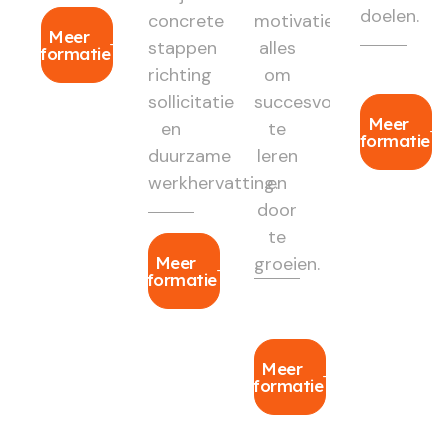
doelen.
concrete
motivatie:
Meer
stappen
alles
informatie
richting
om
sollicitatie
succesvol
Meer
en
te
informatie
duurzame
leren
werkhervatting.
en
door
te
Meer
groeien.
informatie
Meer
informatie