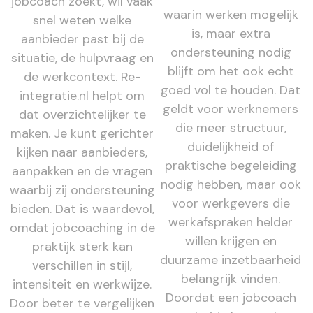
jobcoach zoekt, wil vaak
waarin werken mogelijk
snel weten welke
is, maar extra
aanbieder past bij de
ondersteuning nodig
situatie, de hulpvraag en
blijft om het ook echt
de werkcontext. Re-
goed vol te houden. Dat
integratie.nl helpt om
geldt voor werknemers
dat overzichtelijker te
die meer structuur,
maken. Je kunt gerichter
duidelijkheid of
kijken naar aanbieders,
praktische begeleiding
aanpakken en de vragen
nodig hebben, maar ook
waarbij zij ondersteuning
voor werkgevers die
bieden. Dat is waardevol,
werkafspraken helder
omdat jobcoaching in de
willen krijgen en
praktijk sterk kan
duurzame inzetbaarheid
verschillen in stijl,
belangrijk vinden.
intensiteit en werkwijze.
Doordat een jobcoach
Door beter te vergelijken