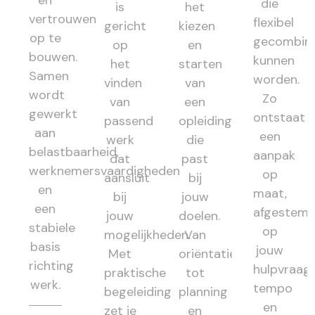
en
die
is
het
vertrouwen
flexibel
gericht
kiezen
op te
gecombin
op
en
bouwen.
kunnen
het
starten
Samen
worden.
vinden
van
wordt
Zo
van
een
gewerkt
ontstaat
passend
opleiding
aan
een
werk
die
belastbaarheid,
aanpak
dat
past
werknemersvaardigheden
op
aansluit
bij
en
maat,
bij
jouw
een
afgestem
jouw
doelen.
stabiele
op
mogelijkheden.
Van
basis
jouw
Met
oriëntatie
richting
hulpvraag,
praktische
tot
werk.
tempo
begeleiding
planning
en
zet je
en