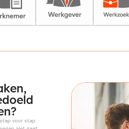
er
Werkgever
Werkzoekende
aken,
bedoeld
en?
 stap voor stap
ewegen. Het gaat