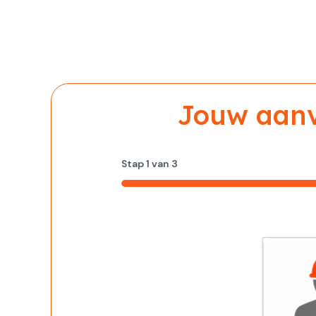
Jouw aanvr
Stap
1
van
3
33%