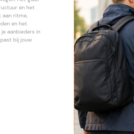
ructuur en het
 aan ritme,
eden en het
 je aanbieders in
past bij jouw