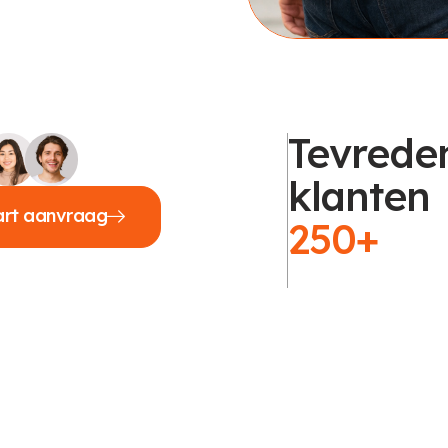
Tevrede
klanten
art aanvraag
250+