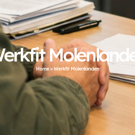
erkfit Molenland
Home
»
Werkfit Molenlanden