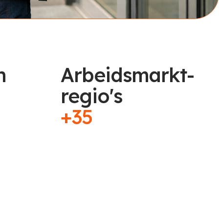
n
Arbeidsmarkt-
regio's
+35