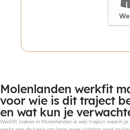
Werknem
Molenlanden werkfit m
voor wie is dit traject 
en wat kun je verwacht
Werkfit maken in Molenlanden is een traject waarin je
werkt aan de basis om later weer richting werk te b