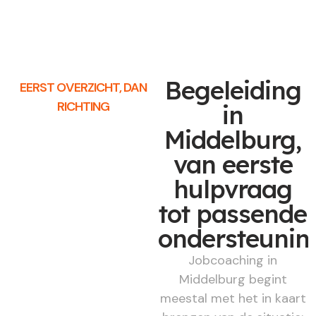
Begeleiding
EERST OVERZICHT, DAN
RICHTING
in
Middelburg,
van eerste
hulpvraag
tot passende
ondersteunin
Jobcoaching in
Middelburg begint
meestal met het in kaart