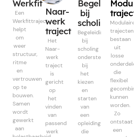
Werkfit
Begeleiding
Modul
Naar-
bij
trajec
Een
werk
Werkfittraject
scholing
Modulaire
helpt
traject
trajecten
Begeleiding
om
bestaan
Het
bij
weer
uit
Naar-
scholing
structuur,
losse
werk
ondersteunt
ritme
onderdele
traject
bij
en
die
is
het
vertrouwen
flexibel
gericht
kiezen
op te
gecombin
op
en
bouwen.
kunnen
het
starten
Samen
worden.
vinden
van
wordt
Zo
van
een
gewerkt
ontstaat
passend
opleiding
aan
een
werk
die
belastbaarheid,