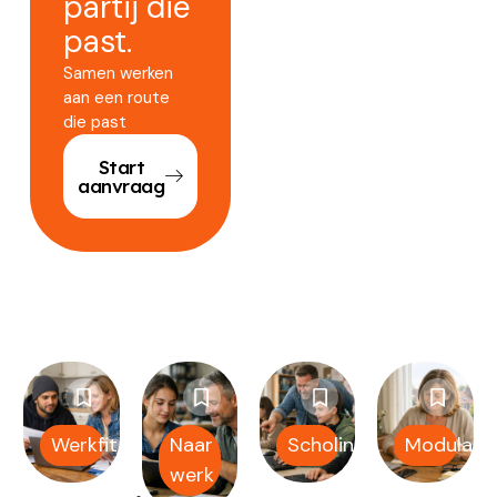
partij die
past.
Samen werken
aan een route
die past
Start
aanvraag
Werkfit
Naar
Scholing
Modulair
werk