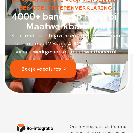
EEN DOELGROEPENVERKLARING
4000+ banen op maat bij
Maatwerkbanen.nl
Klaar met re-integratie en op zoek naar een
baan op maat? Bekijk 4000+ vacatures bij
sociale werkgevers op maatwerkbanen.nl.
Bekijk vacatures
Ons re-integratie platform is
gebouwd op vertrouwen en