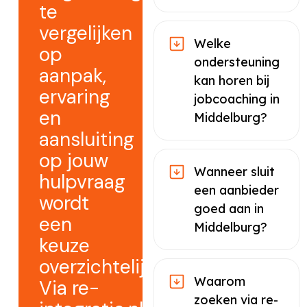
te
vergelijken
Welke
op
ondersteuning
aanpak,
kan horen bij
ervaring
jobcoaching in
en
Middelburg?
aansluiting
op jouw
Wanneer sluit
hulpvraag
een aanbieder
wordt
goed aan in
een
Middelburg?
keuze
overzichtelijker.
Waarom
Via re-
zoeken via re-