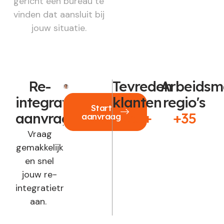
gericht een bureau te
vinden dat aansluit bij
jouw situatie.
Re-
Tevreden
Arbeidsm
integratie
klanten
regio's
Start
aanvragen?
250+
+35
aanvraag
Vraag
gemakkelijk
en snel
jouw re-
integratietraject
aan.