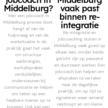
Middelburg?
vaak past
binnen re-
Wat een jobcoach in
Middelburg precies doet,
integratie
hangt af van de
Re-integratie en
hulpvraag en van de
jobcoaching sluiten in
werksituatie. In de
Middelburg vaak goed op
praktijk gaat het vaak
elkaar aan, omdat beide
om structuur
gericht zijn op passend
aanbrengen,
en duurzaam werken. Een
werkafspraken
jobcoach kan helpen om
verduidelijken,
afspraken te vertalen
ondersteunen bij
naar de dagelijkse
communicatie en helpen
praktijk, om op tijd te
om taken op een
signaleren waar iemand
haalbare manier op te
vastloopt en om kleine
bouwen. Ook kan een