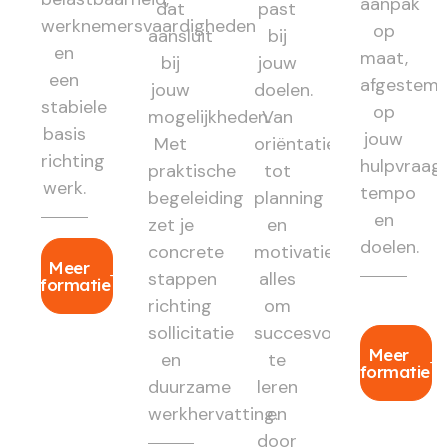
aanpak
dat
past
werknemersvaardigheden
op
aansluit
bij
en
maat,
bij
jouw
een
afgestem
jouw
doelen.
stabiele
op
mogelijkheden.
Van
basis
jouw
Met
oriëntatie
richting
hulpvraag,
praktische
tot
werk.
tempo
begeleiding
planning
en
zet je
en
doelen.
concrete
motivatie:
Meer
stappen
alles
informatie
richting
om
sollicitatie
succesvol
Meer
en
te
informatie
duurzame
leren
werkhervatting.
en
door