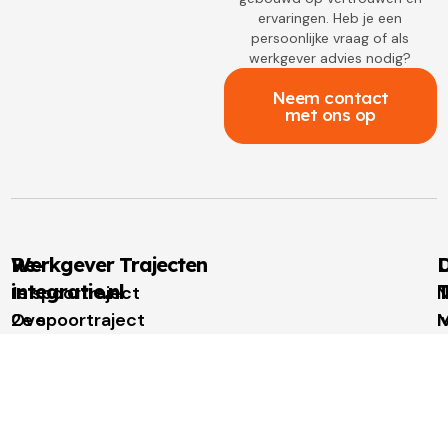
ervaringen. Heb je een
persoonlijke vraag of als
werkgever advies nodig?
Neem contact
met ons op
Re-
Werkgever Trajecten
D
integratie.nl
T
1e spoortraject
N
Over
2e spoortraject
M
I
re-
Outplacement
t
u
integratie.nl
Loopbaanbegeleiding
W
W
Voor
t
u
werkgevers
N