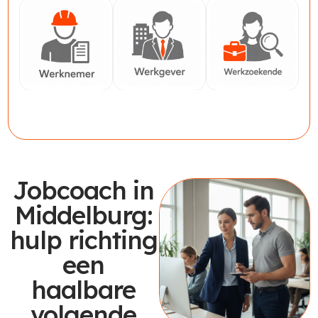
Werknemer
Werkgever
Werkzoekende
Jobcoach in
Middelburg:
hulp richting
een
haalbare
volgende