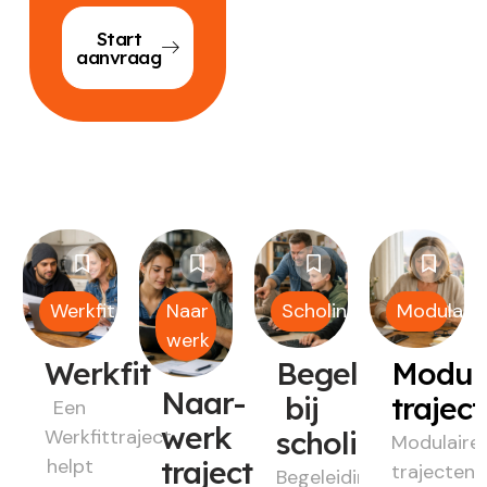
Start
aanvraag
Werkfit
Naar
Scholing
Modulair
werk
Werkfit
Begeleiding
Modul
Naar-
bij
trajec
Een
werk
Werkfittraject
scholing
Modulaire
helpt
traject
trajecten
Begeleiding