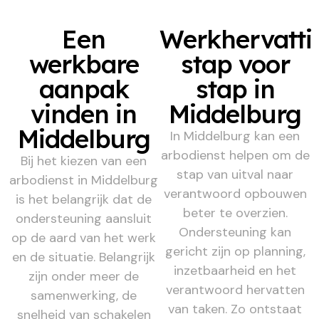
Een
Werkhervatti
werkbare
stap voor
aanpak
stap in
vinden in
Middelburg
Middelburg
In Middelburg kan een
arbodienst helpen om de
Bij het kiezen van een
stap van uitval naar
arbodienst in Middelburg
verantwoord opbouwen
is het belangrijk dat de
beter te overzien.
ondersteuning aansluit
Ondersteuning kan
op de aard van het werk
gericht zijn op planning,
en de situatie. Belangrijk
inzetbaarheid en het
zijn onder meer de
verantwoord hervatten
samenwerking, de
van taken. Zo ontstaat
snelheid van schakelen