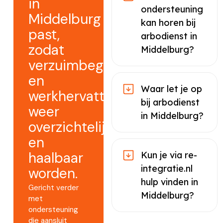
in
ondersteuning
Middelburg
kan horen bij
past,
arbodienst in
zodat
Middelburg?
verzuimbegeleiding
en
Waar let je op
werkhervatting
bij arbodienst
weer
in Middelburg?
overzichtelijk
en
haalbaar
Kun je via re-
integratie.nl
worden.
hulp vinden in
Gericht verder
Middelburg?
met
ondersteuning
die aansluit