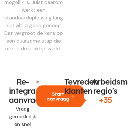
mogelijk is. Juist daarom
werkt een
standaardoplossing lang
niet altijd goed genoeg.
Dat vergroot de kans op
een duurzame stap die
ook in de praktijk werkt.
Re-
Tevreden
Arbeidsm
integratie
klanten
regio's
Start
aanvragen?
250+
+35
aanvraag
Vraag
gemakkelijk
en snel