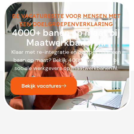
DE VACATURESITE VOOR MENSEN MET
EEN DOELGROEPENVERKLARING
4000+ banen op maat bij
Maatwerkbanen.nl
Klaar met re-integratie en op zoek naar een
baan op maat? Bekijk 4000+ vacatures bij
sociale werkgevers op maatwerkbanen.nl.
Bekijk vacatures