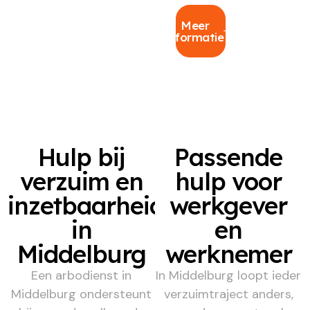
Meer
informatie
Hulp bij
Passende
verzuim en
hulp voor
inzetbaarheid
werkgever
in
en
Middelburg
werknemer
Een arbodienst in
In Middelburg loopt ieder
Middelburg ondersteunt
verzuimtraject anders,