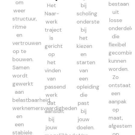
om
bestaan
Het
bij
weer
uit
Naar-
scholing
structuur,
losse
werk
ondersteunt
ritme
onderdele
traject
bij
en
die
is
het
vertrouwen
flexibel
gericht
kiezen
op te
gecombin
op
en
bouwen.
kunnen
het
starten
Samen
worden.
vinden
van
wordt
Zo
van
een
gewerkt
ontstaat
passend
opleiding
aan
een
werk
die
belastbaarheid,
aanpak
dat
past
werknemersvaardigheden
op
aansluit
bij
en
maat,
bij
jouw
een
afgestem
jouw
doelen.
stabiele
op