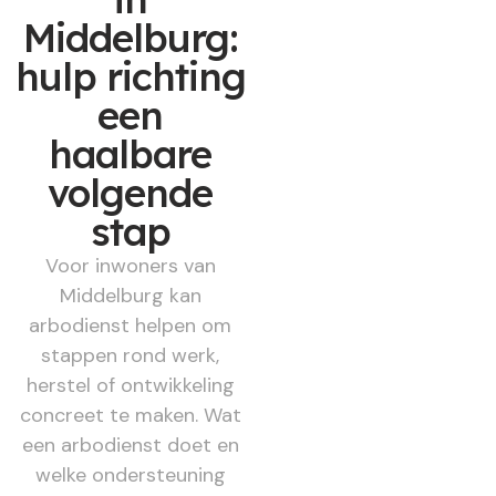
Middelburg:
hulp richting
een
haalbare
volgende
stap
Voor inwoners van
Middelburg kan
arbodienst helpen om
stappen rond werk,
herstel of ontwikkeling
concreet te maken. Wat
een arbodienst doet en
welke ondersteuning