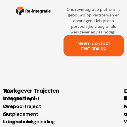
Ons re-integratie platform is
gebouwd op vertrouwen en
ervaringen. Heb je een
persoonlijke vraag of als
werkgever advies nodig?
Neem contact
met ons op
Re-
Werkgever Trajecten
D
integratie.nl
T
1e spoortraject
N
Over
2e spoortraject
M
I
re-
Outplacement
t
u
integratie.nl
Loopbaanbegeleiding
W
W