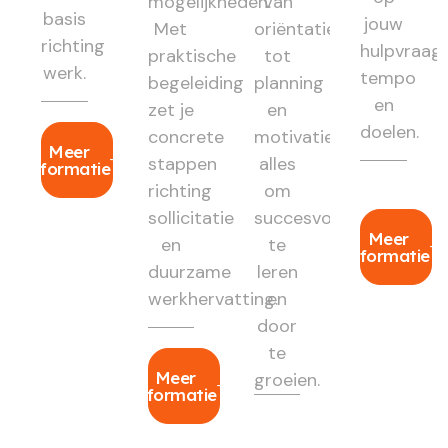
mogelijkheden.
Van
basis
jouw
Met
oriëntatie
richting
hulpvraag,
praktische
tot
werk.
tempo
begeleiding
planning
en
zet je
en
doelen.
concrete
motivatie:
Meer
stappen
alles
informatie
richting
om
sollicitatie
succesvol
Meer
en
te
informatie
duurzame
leren
werkhervatting.
en
door
te
Meer
groeien.
informatie