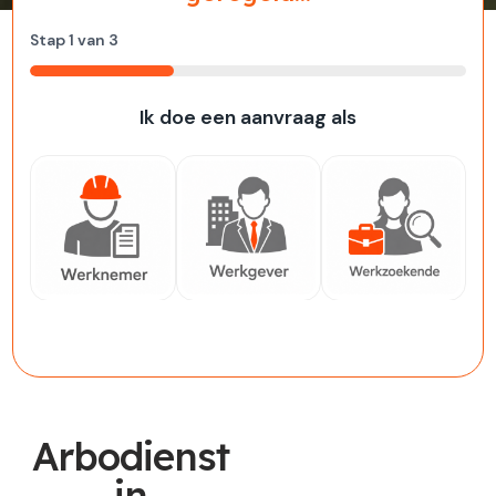
Stap
1
van
3
33%
Ik doe een aanvraag als
Werknemer
Werkgever
Werkzoekende
Arbodienst
in