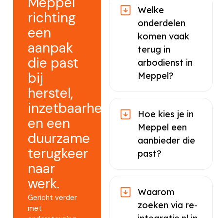
Meppel
Welke
richting
onderdelen
een
komen vaak
aanpak
terug in
die past
arbodienst in
bij
Meppel?
herstel,
inzetbaarheid
Hoe kies je in
en een
Meppel een
duurzame
aanbieder die
terugkeer
past?
naar
werk.
Waarom
Gericht verder
zoeken via re-
met