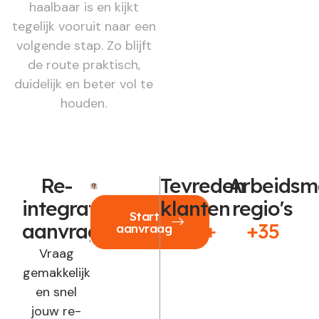
haalbaar is en kijkt
tegelijk vooruit naar een
volgende stap. Zo blijft
de route praktisch,
duidelijk en beter vol te
houden.
Re-
Tevreden
Arbeidsm
integratie
klanten
regio's
Start
aanvragen?
250+
+35
aanvraag
Vraag
gemakkelijk
en snel
jouw re-