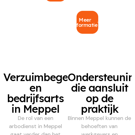
Meer
informatie
Verzuimbegeleiding
Ondersteuni
en
die aansluit
bedrijfsarts
op de
in Meppel
praktijk
De rol van een
Binnen Meppel kunnen de
arbodienst in Meppel
behoeften van
gaat verder dan het
werkgevers en