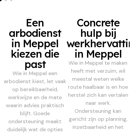
Een
Concrete
arbodienst
hulp bij
in Meppel
werkhervatti
kiezen die
in Meppel
past
Wie in Meppel te maken
heeft met verzuim, wil
Wie in Meppel een
meestal weten welke
arbodienst kiest, let vaak
route haalbaar is en hoe
op bereikbaarheid,
herstel zich kan vertalen
werkwijze en de mate
naar werk.
waarin advies praktisch
Ondersteuning kan
blijft. Goede
gericht zijn op planning,
ondersteuning maakt
inzetbaarheid en het
duidelijk wat de opties