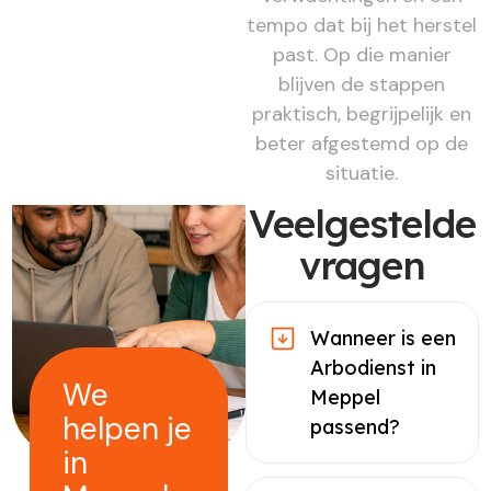
tempo dat bij het herstel
past. Op die manier
blijven de stappen
praktisch, begrijpelijk en
beter afgestemd op de
situatie.
Veelgestelde
vragen
Wanneer is een
Arbodienst in
We
Meppel
helpen je
passend?
in