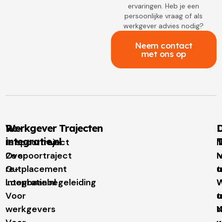
ervaringen. Heb je een
persoonlijke vraag of als
werkgever advies nodig?
Neem contact
met ons op
Re-
Werkgever Trajecten
D
integratie.nl
T
1e spoortraject
N
Over
2e spoortraject
M
I
re-
Outplacement
t
u
integratie.nl
Loopbaanbegeleiding
W
W
Voor
t
u
werkgevers
N