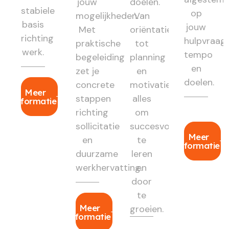
jouw
doelen.
stabiele
op
mogelijkheden.
Van
basis
jouw
Met
oriëntatie
richting
hulpvraag,
praktische
tot
werk.
tempo
begeleiding
planning
en
zet je
en
doelen.
concrete
motivatie:
Meer
stappen
alles
informatie
richting
om
sollicitatie
succesvol
Meer
en
te
informatie
duurzame
leren
werkhervatting.
en
door
te
Meer
groeien.
informatie