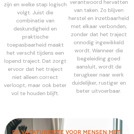
verantwoord hervatten
zijn en welke stap logisch
van taken. Zo blijven
volgt. Juist die
herstel en inzetbaarheid
combinatie van
met elkaar verbonden,
deskundigheid en
zonder dat het traject
praktische
onnodig ingewikkeld
toepasbaarheid maakt
wordt. Wanneer die
het verschil tijdens een
begeleiding goed
lopend traject. Dat zorgt
aansluit, wordt de
ervoor dat het traject
terugkeer naar werk
niet alleen correct
duidelijker, rustiger en
verloopt, maar ook beter
beter uitvoerbaar.
vol te houden blijft.
DE VACATURESITE VOOR MENSEN MET