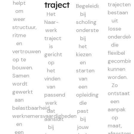
helpt
traject
trajecten
Begeleiding
om
bestaan
Het
bij
weer
uit
Naar-
scholing
structuur,
losse
werk
ondersteunt
ritme
onderdele
traject
bij
en
die
is
het
vertrouwen
flexibel
gericht
kiezen
op te
gecombin
op
en
bouwen.
kunnen
het
starten
Samen
worden.
vinden
van
wordt
Zo
van
een
gewerkt
ontstaat
passend
opleiding
aan
een
werk
die
belastbaarheid,
aanpak
dat
past
werknemersvaardigheden
op
aansluit
bij
en
maat,
bij
jouw
een
afgestem