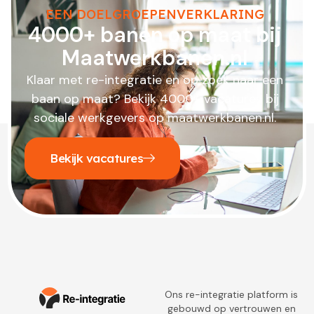
EEN DOELGROEPENVERKLARING
4000+ banen op maat bij
Maatwerkbanen.nl
Klaar met re-integratie en op zoek naar een
baan op maat? Bekijk 4000+ vacatures bij
sociale werkgevers op maatwerkbanen.nl.
Bekijk vacatures
Ons re-integratie platform is
gebouwd op vertrouwen en