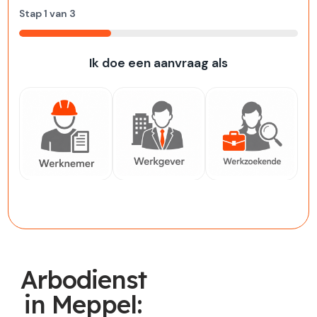
Stap
1
van
3
33%
Ik doe een aanvraag als
Werknemer
Werkgever
Werkzoekende
Arbodienst
in Meppel: